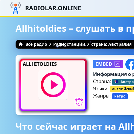
RADIOLAR.ONLINE
Allhitoldies – слушать в
Все радио
Радиостанции
страна: Австралия
ALLHITOLDIES
EMBED
Информация о 
Страна:
Австр
Языки:
английски
Жанры:
Ретро
Что сейчас играет на Allh