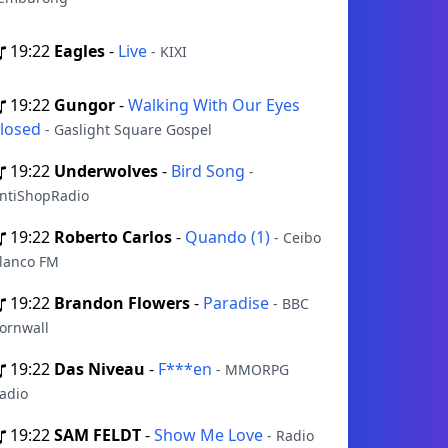
19:22
Eagles
-
Live
- KIXI
19:22
Gungor
-
Walking With Our Eyes
losed
- Gaslight Square Gospel
19:22
Underwolves
-
Bird Song
-
ntiShopRadio
19:22
Roberto Carlos
-
Quando (1)
- Ceibo
lanco FM
19:22
Brandon Flowers
-
Paradise
- BBC
ornwall
19:22
Das Niveau
-
F***en
- MMORPG
adio
19:22
SAM FELDT
-
Show Me Love
- Radio