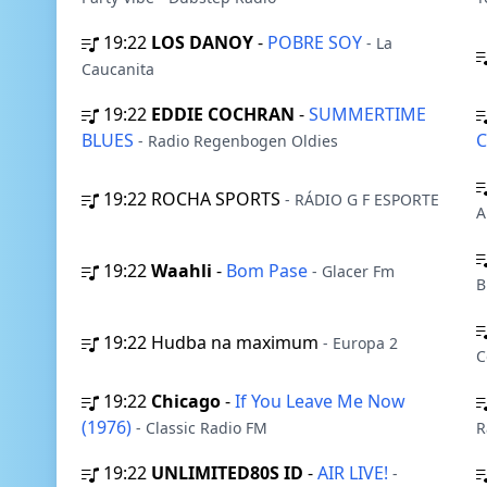
19:22
LOS DANOY
-
POBRE SOY
- La
Caucanita
19:22
EDDIE COCHRAN
-
SUMMERTIME
BLUES
C
- Radio Regenbogen Oldies
19:22
ROCHA SPORTS
- RÁDIO G F ESPORTE
A
19:22
Waahli
-
Bom Pase
- Glacer Fm
B
19:22
Hudba na maximum
- Europa 2
C
19:22
Chicago
-
If You Leave Me Now
(1976)
- Classic Radio FM
R
19:22
UNLIMITED80S ID
-
AIR LIVE!
-