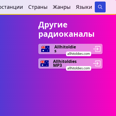
останции
Страны
Жанры
Языки
Search
Другие
радиоканалы
Allhitoldie
s
allhitoldies.com
Allhitoldies
MP3
allhitoldies.com