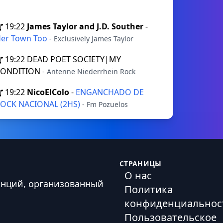
19:22
James Taylor and J.D. Souther
-
er Town Too
- Exclusively James Taylor
19:22
DEAD POET SOCIETY|MY
CONDITION
- Antenne Niederrhein Rock
19:22
NicoElColo
-
ENGANCHADO DE
OCK NACIONAL (2HS)
- Fm Pozuelos
СТРАНИЦЫ
О нас
анций, организованный
Политика
конфиденциальнос
Пользовательское