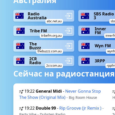
Австралия
Radio
SBS Radio
Australia
3
abc.net.au
sb
Inner
Tribe FM
FM
tribefm.org.au
innerf
The
Wyn FM
Buzzz
thebuzzz.com.au
wynf
2CR
3RPP
Radio
2cr.com.au
rppf
Сейчас на радиостанция
19:22
General Midi
-
Never Gonna Stop
The Show (Original Mix)
- Big Room House
H
19:22
Double 99
-
Rip Groove (Jr Remix )
-
Party Vibe - Dubstep Radio
T