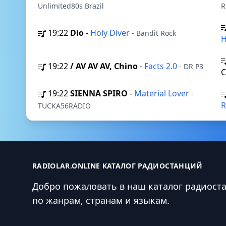
Unlimited80s Brazil
R
19:22
Dio
-
Holy Diver
- Bandit Rock
H
19:22
/ AV AV AV, Chino
-
Facts 2.0
- DR P3
19:22
SIENNA SPIRO
-
Material Lover
-
R
TUCKA56RADIO
RADIOLAR.ONLINE КАТАЛОГ РАДИОСТАНЦИЙ
Добро пожаловать в наш каталог радиост
по жанрам, странам и языкам.