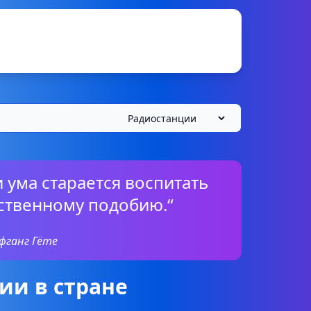
 ума старается воспитать
бственному подобию.“
фганг Гёте
ии в стране