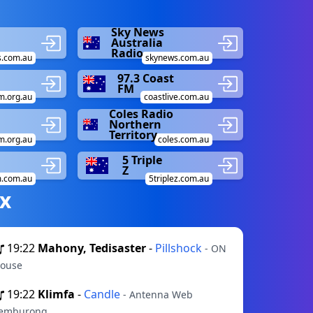
Sky News
Australia
Radio
s.com.au
skynews.com.au
97.3 Coast
FM
m.org.au
coastlive.com.au
Coles Radio
Northern
Territory
m.org.au
coles.com.au
5 Triple
Z
m.com.au
5triplez.com.au
х
19:22
Mahony, Tedisaster
-
Pillshock
- ON
ouse
19:22
Klimfa
-
Candle
- Antenna Web
emburong