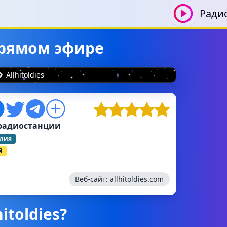
Ради
 прямом эфире
Allhitoldies
радиостанции
алия
й
Веб-сайт:
allhitoldies.com
itoldies?