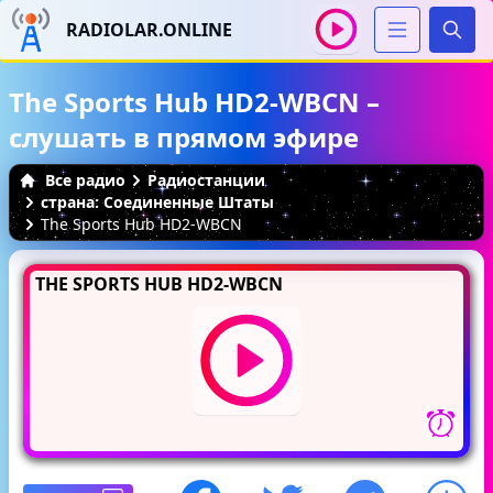
RADIOLAR.ONLINE
Иска
The Sports Hub HD2-WBCN –
слушать в прямом эфире
Все радио
Радиостанции
страна: Соединенные Штаты
The Sports Hub HD2-WBCN
THE SPORTS HUB HD2-WBCN