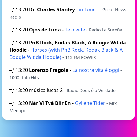
13:20
Dr. Charles Stanley
-
in Touch
- Great News
Radio
13:20
Ojos de Luna
-
Te olvidé
- Radio La Sureña
13:20
PnB Rock, Kodak Black, A Boogie Wit da
Hoodie
-
Horses (with PnB Rock, Kodak Black & A
Boogie Wit da Hoodie)
- 113.FM POWER
13:20
Lorenzo Fragola
-
La nostra vita è oggi
-
1000 Italo Hits
13:20
música lucas 2
- Rádio Deus é a Verdade
13:20
När Vi Två Blir En
-
Gyllene Tider
- Mix
Megapol