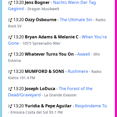
13:20
Jens Bogner
-
Nachts Wenn Der Tag
Geginnt
- Dragon Musikwelt
13:20
Ozzy Osbourne
-
The Ultimate Sin
- Radio
Rock SV
13:20
Bryan Adams & Melanie C
-
When You're
Gone
- 105'5 Spreeradio 90er
13:20
Whatever Turns You On
-
Axwell
- Xfm
Estonia
13:20
MUMFORD & SONS
-
Rushmere
- Radio
Kielce 101.4 FM
13:20
Joseph LoDuca
-
The Forest of the
Dead/Graveyard
- La Grande Evasion
13:20
Yuridia & Pepe Aguilar
-
Respóndeme Tú
- Emisora Costa del Sol 93.1 FM