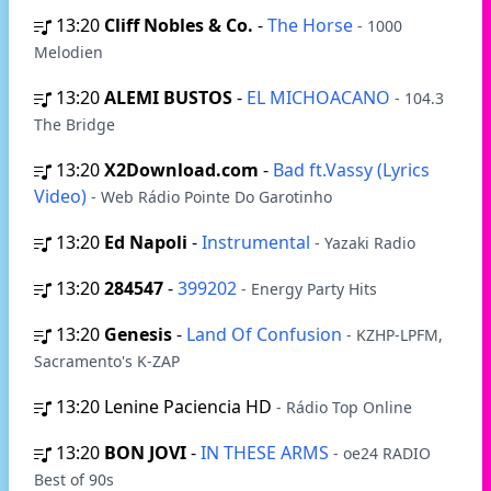
13:20
Cliff Nobles & Co.
-
The Horse
- 1000
Melodien
13:20
ALEMI BUSTOS
-
EL MICHOACANO
- 104.3
The Bridge
13:20
X2Download.com
-
Bad ft.Vassy (Lyrics
Video)
- Web Rádio Pointe Do Garotinho
13:20
Ed Napoli
-
Instrumental
- Yazaki Radio
13:20
284547
-
399202
- Energy Party Hits
13:20
Genesis
-
Land Of Confusion
- KZHP-LPFM,
Sacramento's K-ZAP
13:20
Lenine Paciencia HD
- Rádio Top Online
13:20
BON JOVI
-
IN THESE ARMS
- oe24 RADIO
Best of 90s