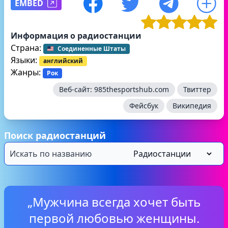
EMBED
Информация о радиостанции
Страна:
Соединенные Штаты
Языки:
английский
Жанры:
Рок
Веб-сайт:
985thesportshub.com
Твиттер
Фейсбук
Википедия
Поиск радиостанций
„Мужчина всегда хочет быть
первой любовью женщины.