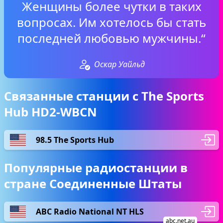
Женщины более чутки в таких
вопросах. Им хотелось бы стать
последней любовью мужчины.“
Оскар Уайльд
Связанные станции с The Sports
Hub HD2-WBCN
98.5 The Sports Hub
Популярные радиостанции в
стране Соединенные Штаты
ABC Radio National NT HLS
abc.net.au