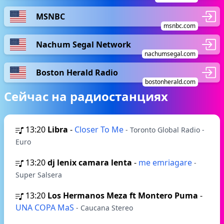
MSNBC
msnbc.com
Nachum Segal Network
nachumsegal.com
Boston Herald Radio
bostonherald.com
Сейчас на радиостанциях
13:20
Libra
-
Closer To Me
- Toronto Global Radio -
Euro
13:20
dj lenix camara lenta
-
me emriagare
-
Super Salsera
13:20
Los Hermanos Meza ft Montero Puma
-
UNA COPA MaS
- Caucana Stereo