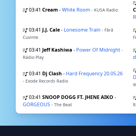
03:41
Cream
-
White Room
C
- KUSA Radio
R
03:41
J.J. Cale
-
Lonesome Train
- Fără
Cuvinte
F
03:41
Jeff Kashiwa
-
Power Of Midnight
-
d
Rádio Play
03:41
Dj Clash
-
Hard Frequency 20.05.26
D
- Exode Records Radio
W
03:41
SNOOP DOGG FT. JHENE AIKO
-
GORGEOUS
- The Beat
R