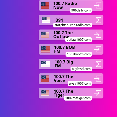
100.7 Radio
Now
906daily.com
B94
starpittsburgh.radio.com
100.7 The
Outlaw
outlaw1007.com
100.7 BOB
FM
1007bobfm.com
100.7 Big
FM
bigfmsd.com
100.7 The
Voice
wvsa1007.com
100.7 The
Tiger
1007thetiger.com