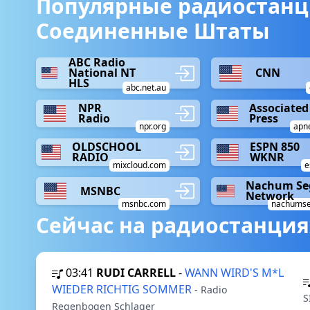
Популярные радиостанц
Соединенные Штаты
ABC Radio
National NT
CNN
HLS
abc.net.au
NPR
Associated
Radio
Press
npr.org
apn
OLDSCHOOL
ESPN 850
RADIO
WKNR
mixcloud.com
e
Nachum Se
MSNBC
Network
msnbc.com
nachumse
Сейчас на радиостанция
03:41
RUDI CARRELL
-
WANN WIRD'S M*L
WIEDER RICHTIG SOMMER
- Radio
S
Regenbogen Schlager