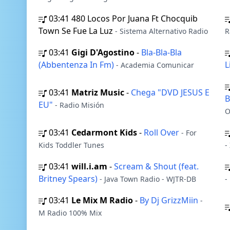
03:41
480 Locos Por Juana Ft Chocquib
Town Se Fue La Luz
- Sistema Alternativo Radio
R
03:41
Gigi D'Agostino
-
Bla-Bla-Bla
(Abbentenza In Fm)
L
- Academia Comunicar
03:41
Matriz Music
-
Chega "DVD JESUS E
B
EU"
- Radio Misión
O
03:41
Cedarmont Kids
-
Roll Over
- For
Kids Toddler Tunes
-
03:41
will.i.am
-
Scream & Shout (feat.
Britney Spears)
- Java Town Radio - WJTR-DB
-
03:41
Le Mix M Radio
-
By Dj GrizzMiin
-
M Radio 100% Mix