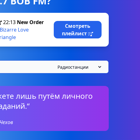
.7 BOB FM?
22:13
New Order
Смотреть
Bizarre Love
плейлист
riangle
жете лишь путём личного
аданий.“
Чехов