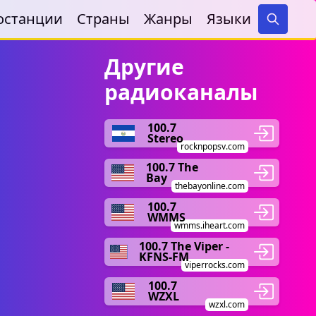
останции
Страны
Жанры
Языки
Search
Другие
радиоканалы
100.7
Stereo
rocknpopsv.com
100.7 The
Bay
thebayonline.com
100.7
WMMS
wmms.iheart.com
100.7 The Viper -
KFNS-FM
viperrocks.com
100.7
WZXL
wzxl.com