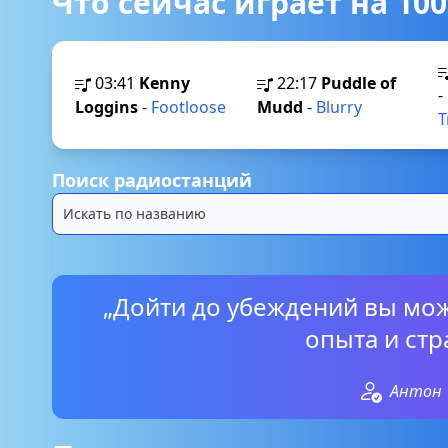
Что сейчас играет на 100
03:41
Kenny
22:17
Puddle of
-
Loggins
-
Footloose
Mudd
-
Blurry
T
Поиск радиостанций
„Дойти до убеждений вы мо
опыта и стр
Антон 