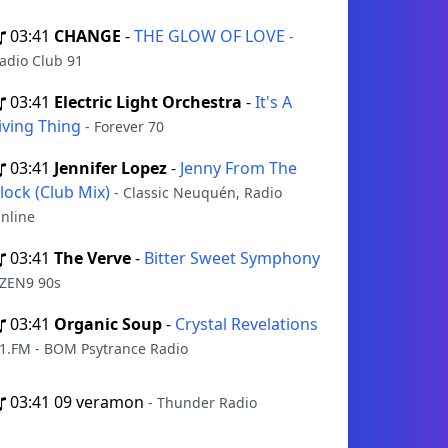
03:41
CHANGE
-
THE GLOW OF LOVE
-
adio Club 91
03:41
Electric Light Orchestra
-
It's A
iving Thing
- Forever 70
03:41
Jennifer Lopez
-
Jenny From The
lock (Club Mix)
- Classic Neuquén, Radio
nline
03:41
The Verve
-
Bitter Sweet Symphony
 ZEN9 90s
03:41
Organic Soup
-
Crystal Revelations
 1.FM - BOM Psytrance Radio
03:41
09 veramon
- Thunder Radio