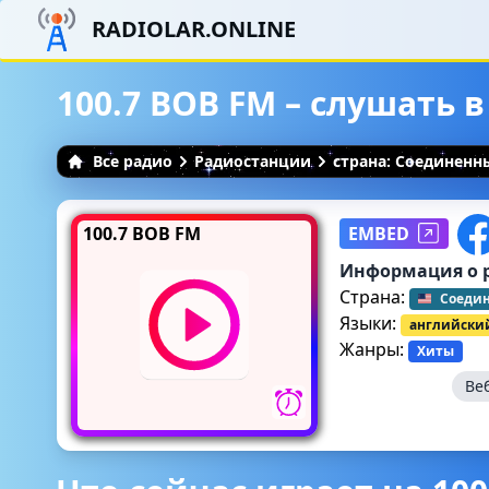
RADIOLAR.ONLINE
100.7 BOB FM – слушать 
Все радио
Радиостанции
страна: Соединен
100.7 BOB FM
EMBED
Информация о 
Страна:
Соеди
Языки:
английски
Жанры:
Хиты
Ве