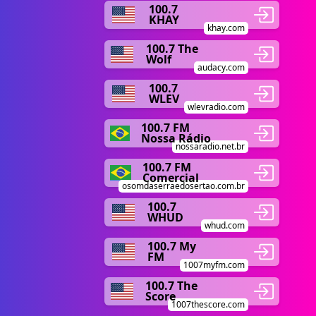
100.7
KHAY
khay.com
100.7 The
Wolf
audacy.com
100.7
WLEV
wlevradio.com
100.7 FM
Nossa Rádio
nossaradio.net.br
100.7 FM
Comercial
osomdaserraedosertao.com.br
100.7
WHUD
whud.com
100.7 My
FM
1007myfm.com
100.7 The
Score
1007thescore.com