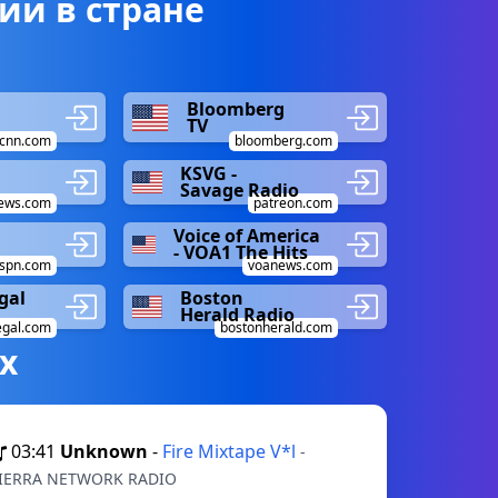
ии в стране
Bloomberg
TV
cnn.com
bloomberg.com
KSVG -
Savage Radio
ews.com
patreon.com
Voice of America
- VOA1 The Hits
spn.com
voanews.com
gal
Boston
Herald Radio
gal.com
bostonherald.com
х
03:41
Unknown
-
Fire Mixtape V*l
-
IERRA NETWORK RADIO