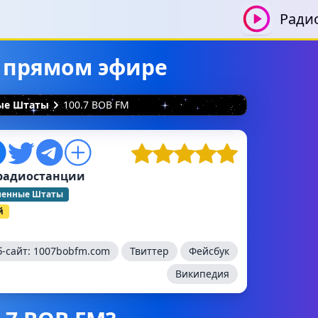
Ради
в прямом эфире
ные Штаты
100.7 BOB FM
радиостанции
ненные Штаты
й
б-сайт:
1007bobfm.com
Твиттер
Фейсбук
Википедия