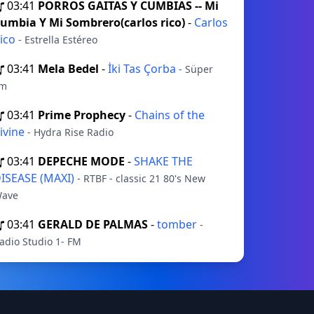
03:41
PORROS GAITAS Y CUMBIAS -- Mi
umbia Y Mi Sombrero(carlos rico)
-
Carlos
ico
- Estrella Estéreo
03:41
Mela Bedel
-
İki Tas Çorba
- Süper
m
03:41
Prime Prophecy
-
Chains of the
ivine
- Hydra Rise Radio
03:41
DEPECHE MODE
-
SHAKE THE
ISEASE (MAXI)
- RTBF - classic 21 80's New
ave
03:41
GERALD DE PALMAS
-
tomber
-
adio Studio 1- FM