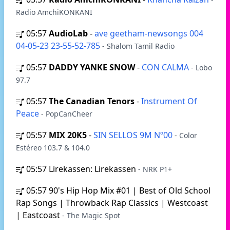
Radio AmchiKONKANI
05:57
AudioLab
-
ave geetham-newsongs 004
04-05-23 23-55-52-785
- Shalom Tamil Radio
05:57
DADDY YANKE SNOW
-
CON CALMA
- Lobo
97.7
05:57
The Canadian Tenors
-
Instrument Of
Peace
- PopCanCheer
05:57
MIX 20K5
-
SIN SELLOS 9M Nº00
- Color
Estéreo 103.7 & 104.0
05:57
Lirekassen: Lirekassen
- NRK P1+
05:57
90's Hip Hop Mix #01 | Best of Old School
Rap Songs | Throwback Rap Classics | Westcoast
| Eastcoast
- The Magic Spot