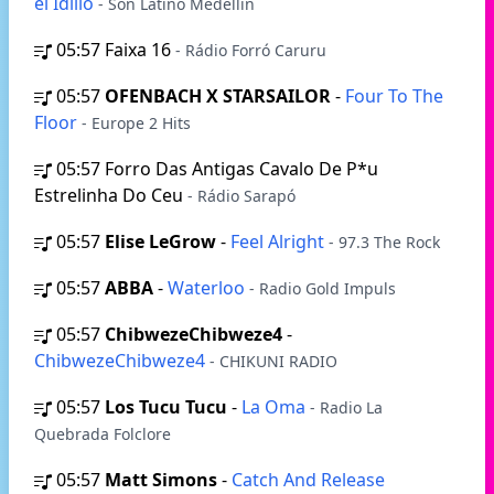
el Idilio
- Son Latino Medellín
05:57
Faixa 16
- Rádio Forró Caruru
05:57
OFENBACH X STARSAILOR
-
Four To The
Floor
- Europe 2 Hits
05:57
Forro Das Antigas Cavalo De P*u
Estrelinha Do Ceu
- Rádio Sarapó
05:57
Elise LeGrow
-
Feel Alright
- 97.3 The Rock
05:57
ABBA
-
Waterloo
- Radio Gold Impuls
05:57
ChibwezeChibweze4
-
ChibwezeChibweze4
- CHIKUNI RADIO
05:57
Los Tucu Tucu
-
La Oma
- Radio La
Quebrada Folclore
05:57
Matt Simons
-
Catch And Release