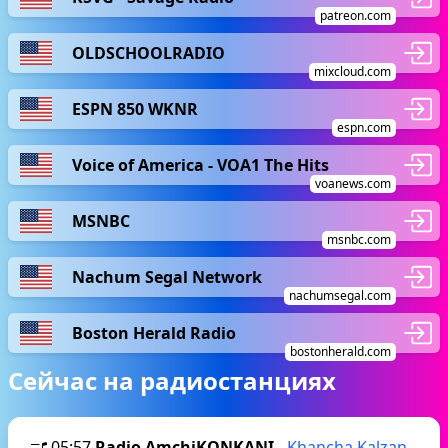
patreon.com
OLDSCHOOLRADIO
mixcloud.com
ESPN 850 WKNR
espn.com
Voice of America - VOA1 The Hits
voanews.com
MSNBC
msnbc.com
Nachum Segal Network
nachumsegal.com
Boston Herald Radio
bostonherald.com
Сейчас на радиостанциях
05:57
Radio AmchiKONKANI
-
Khancha Kalzan
-