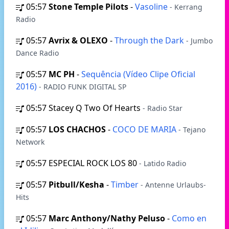
05:57
Stone Temple Pilots
-
Vasoline
- Kerrang
Radio
05:57
Avrix & OLEXO
-
Through the Dark
- Jumbo
Dance Radio
05:57
MC PH
-
Sequência (Vídeo Clipe Oficial
2016)
- RADIO FUNK DIGITAL SP
05:57
Stacey Q Two Of Hearts
- Radio Star
05:57
LOS CHACHOS
-
COCO DE MARIA
- Tejano
Network
05:57
ESPECIAL ROCK LOS 80
- Latido Radio
05:57
Pitbull/Kesha
-
Timber
- Antenne Urlaubs-
Hits
05:57
Marc Anthony/Nathy Peluso
-
Como en