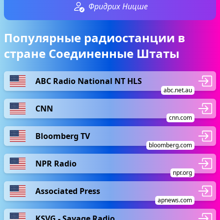
Фридрих Ницше
Популярные радиостанции в
стране Соединенные Штаты
ABC Radio National NT HLS
abc.net.au
CNN
cnn.com
Bloomberg TV
bloomberg.com
NPR Radio
npr.org
Associated Press
apnews.com
KSVG - Savage Radio