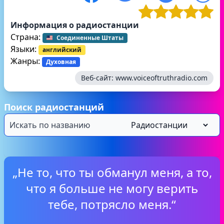
Информация о радиостанции
Страна:
Соединенные Штаты
Языки:
английский
Жанры:
Духовная
Веб-сайт:
www.voiceoftruthradio.com
Поиск радиостанций
„Не то, что ты обманул меня, а то,
что я больше не могу верить
тебе, потрясло меня.“