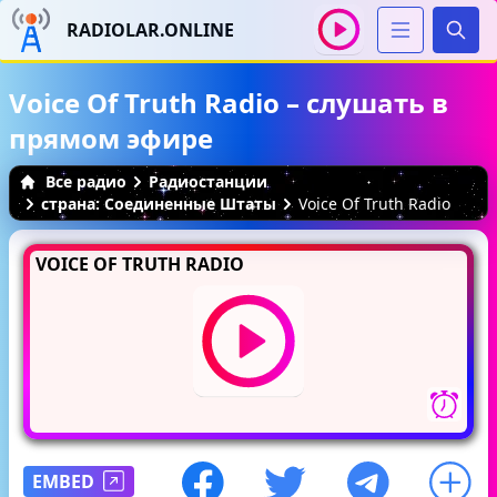
RADIOLAR.ONLINE
Иска
Voice Of Truth Radio – слушать в
прямом эфире
Все радио
Радиостанции
страна: Соединенные Штаты
Voice Of Truth Radio
VOICE OF TRUTH RADIO
EMBED