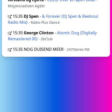
Misjonsradioen Agder
15:35
DJ Spen
-
& Forever (DJ Spen & Reelsoul
Radio Mix)
- Rádio Plus Dance
15:35
George Clinton
-
Atomic Dog (Digitally
Remastered 00)
- 2bClub
15:35
NOG DUISEND MEER
- 247Stereo FM