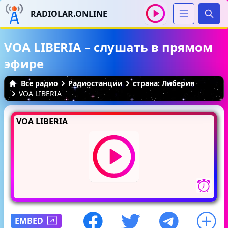
RADIOLAR.ONLINE
Иска
VOA LIBERIA – слушать в прямом
эфире
Все радио
Радиостанции
страна: Либерия
VOA LIBERIA
VOA LIBERIA
EMBED