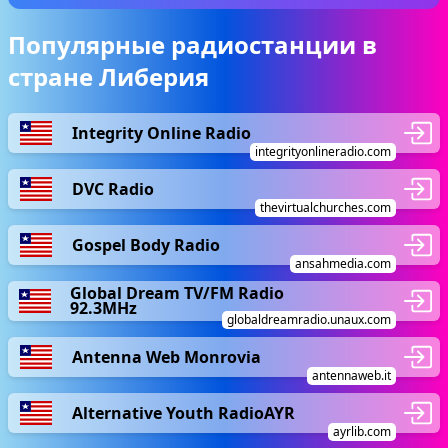
Популярные радиостанции в
стране Либерия
Integrity Online Radio
integrityonlineradio.com
DVC Radio
thevirtualchurches.com
Gospel Body Radio
ansahmedia.com
Global Dream TV/FM Radio
92.3MHz
globaldreamradio.unaux.com
Antenna Web Monrovia
antennaweb.it
Alternative Youth RadioAYR
ayrlib.com