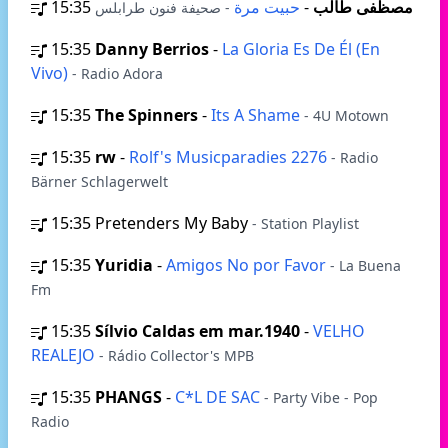
15:35
حبيت مرة
-
مصظفى طالب
- صحيفة فنون طرابلس
15:35
Danny Berrios
-
La Gloria Es De Él (En
Vivo)
- Radio Adora
15:35
The Spinners
-
Its A Shame
- 4U Motown
15:35
rw
-
Rolf's Musicparadies 2276
- Radio
Bärner Schlagerwelt
15:35
Pretenders My Baby
- Station Playlist
15:35
Yuridia
-
Amigos No por Favor
- La Buena
Fm
15:35
Sílvio Caldas em mar.1940
-
VELHO
REALEJO
- Rádio Collector's MPB
15:35
PHANGS
-
C*L DE SAC
- Party Vibe - Pop
Radio