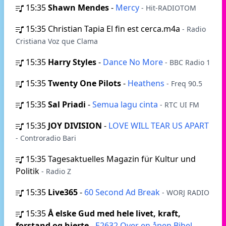
15:35
Shawn Mendes
-
Mercy
- Hit-RADIOTOM
15:35
Christian Tapia El fin est cerca.m4a
- Radio
Cristiana Voz que Clama
15:35
Harry Styles
-
Dance No More
- BBC Radio 1
15:35
Twenty One Pilots
-
Heathens
- Freq 90.5
15:35
Sal Priadi
-
Semua lagu cinta
- RTC UI FM
15:35
JOY DIVISION
-
LOVE WILL TEAR US APART
- Controradio Bari
15:35
Tagesaktuelles Magazin für Kultur und
Politik
- Radio Z
15:35
Live365
-
60 Second Ad Break
- WORJ RADIO
15:35
Å elske Gud med hele livet, kraft,
forstand og hjerte
-
E2632 Over en åpen Bibel
-