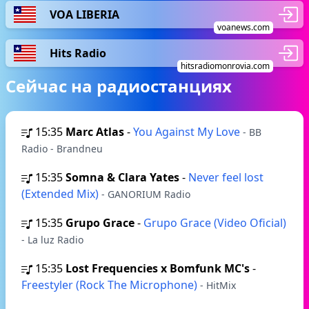
VOA LIBERIA
voanews.com
Hits Radio
hitsradiomonrovia.com
Сейчас на радиостанциях
15:35
Marc Atlas
-
You Against My Love
- BB
Radio - Brandneu
15:35
Somna & Clara Yates
-
Never feel lost
(Extended Mix)
- GANORIUM Radio
15:35
Grupo Grace
-
Grupo Grace (Video Oficial)
- La luz Radio
15:35
Lost Frequencies x Bomfunk MC's
-
Freestyler (Rock The Microphone)
- HitMix