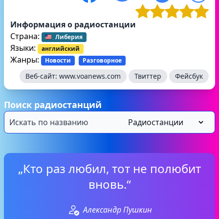
Информация о радиостанции
Страна:
Либерия
Языки:
английский
Жанры:
Новости
Разговорное
Веб-сайт:
www.voanews.com
Твиттер
Фейсбук
Поиск радиостанций
„Кто раз любил, тот не полюбит
вновь.“
Александр Пушкин