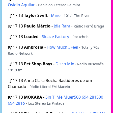
Ovidio Aguilar
- Benicion Estereo Palmira
17:13
Taylor Swift
-
Mine
- 101.1 The River
17:13
Paulo Márcio
-
Jóia Rara
- Rádio Forró Brega
17:13
Loaded
-
Sleaze Factory
- Rockchris
17:13
Ambrosia
-
How Much I Feel
- Totally 70s
Radio Network
17:13
Pet Shop Boys
-
Disco Mix
- Radio Busovača
101.9 fm
17:13
Anna Clara Rocha Bastidores de um
Chamado
- Rádio Litoral FM Maceió
17:13
MOKARA
-
Sin Ti Me Muer500 694 281500
694 281o
- Luz Stereo La Pintada