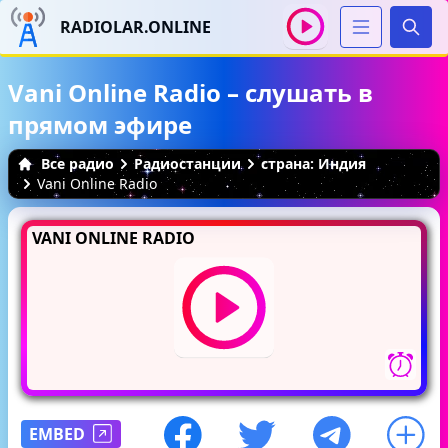
RADIOLAR.ONLINE
Иска
Vani Online Radio – слушать в
прямом эфире
Все радио
Радиостанции
страна: Индия
Vani Online Radio
VANI ONLINE RADIO
EMBED