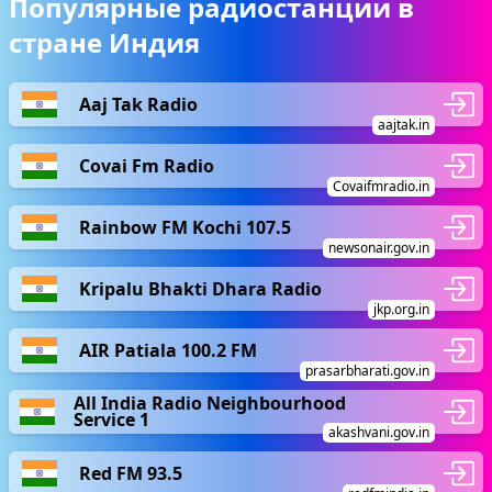
Популярные радиостанции в
стране Индия
Aaj Tak Radio
aajtak.in
Covai Fm Radio
Covaifmradio.in
Rainbow FM Kochi 107.5
newsonair.gov.in
Kripalu Bhakti Dhara Radio
jkp.org.in
AIR Patiala 100.2 FM
prasarbharati.gov.in
All India Radio Neighbourhood
Service 1
akashvani.gov.in
Red FM 93.5