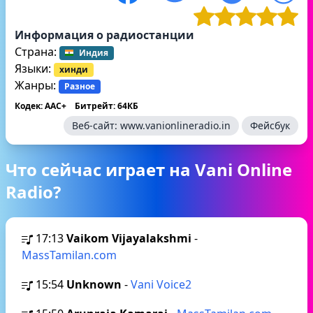
Информация о радиостанции
Страна:
Индия
Языки:
хинди
Жанры:
Разное
Кодек: AAC+
Битрейт: 64КБ
Веб-сайт:
www.vanionlineradio.in
Фейсбук
Что сейчас играет на Vani Online
Radio?
17:13
Vaikom Vijayalakshmi
-
MassTamilan.com
15:54
Unknown
-
Vani Voice2