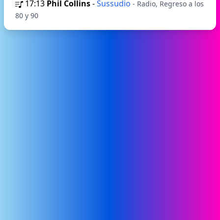
17:13
Phil Collins
-
Sussudio
- Radio, Regreso a los
80 y 90