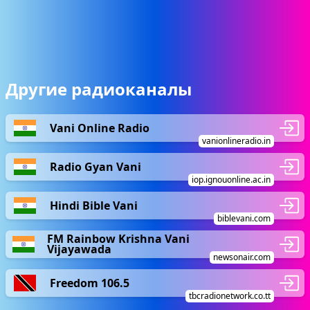
Другие радиоканалы
Vani Online Radio
vanionlineradio.in
Radio Gyan Vani
iop.ignouonline.ac.in
Hindi Bible Vani
biblevani.com
FM Rainbow Krishna Vani
Vijayawada
newsonair.com
Freedom 106.5
tbcradionetwork.co.tt