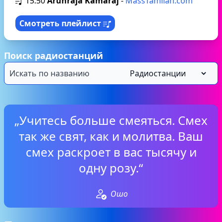
15:50
Arunraja Kamaraj
-
MassTamilan.com
Смотреть плейлист
Поиск радиостанций
„Учитесь больше смеяться. Смех
так же свят, как и молитва. Ваш
смех раскроет в вас тысячу и
одну розу.“
Ошо