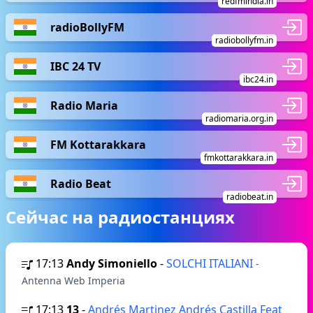
redfmindia.in
radioBollyFM
radiobollyfm.in
IBC 24 TV
ibc24.in
Radio Maria
radiomaria.org.in
FM Kottarakkara
fmkottarakkara.in
Radio Beat
radiobeat.in
Сейчас на радиостанциях
17:13
Andy Simoniello
-
SOLCHI ITALIANI
-
Antenna Web Imperia
17:13
13
-
Andrés Martinez Andrés Castilla Feat