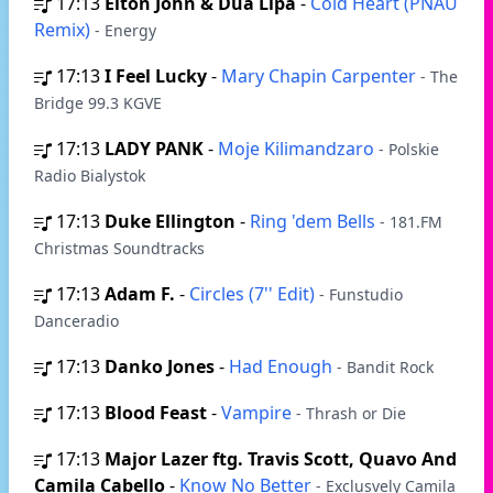
17:13
Elton John & Dua Lipa
-
Cold Heart (PNAU
Remix)
- Energy
17:13
I Feel Lucky
-
Mary Chapin Carpenter
- The
Bridge 99.3 KGVE
17:13
LADY PANK
-
Moje Kilimandzaro
- Polskie
Radio Bialystok
17:13
Duke Ellington
-
Ring 'dem Bells
- 181.FM
Christmas Soundtracks
17:13
Adam F.
-
Circles (7'' Edit)
- Funstudio
Danceradio
17:13
Danko Jones
-
Had Enough
- Bandit Rock
17:13
Blood Feast
-
Vampire
- Thrash or Die
17:13
Major Lazer ftg. Travis Scott, Quavo And
Camila Cabello
-
Know No Better
- Exclusvely Camila