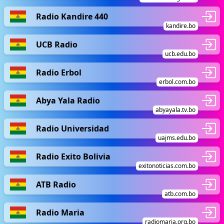
Radio Kandire 440
kandire.bo
UCB Radio
ucb.edu.bo
Radio Erbol
erbol.com.bo
Abya Yala Radio
abyayala.tv.bo
Radio Universidad
uajms.edu.bo
Radio Exito Bolivia
exitonoticias.com.bo
ATB Radio
atb.com.bo
Radio Maria
radiomaria.org.bo