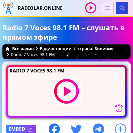
RADIOLAR.ONLINE
Иска
Radio 7 Voces 98.1 FM – слушать в
прямом эфире
Все радио
Радиостанции
страна: Боливия
Radio 7 Voces 98.1 FM
RADIO 7 VOCES 98.1 FM
EMBED