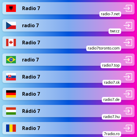
Radio 7
radio-7.net
radio 7
twr.cz
Radio 7
radio7toronto.com
radio 7
radio7.top
Radio 7
radio7.sk
Radio 7
radio7.de
Rádió 7
radio7.hu
Radio 7
7radio.ro