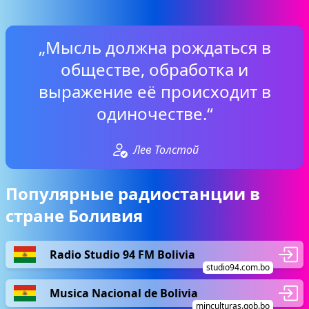
„Мысль должна рождаться в
обществе, обработка и
выражение её происходит в
одиночестве.“
Лев Толстой
Популярные радиостанции в
стране Боливия
Radio Studio 94 FM Bolivia
studio94.com.bo
Musica Nacional de Bolivia
minculturas.gob.bo