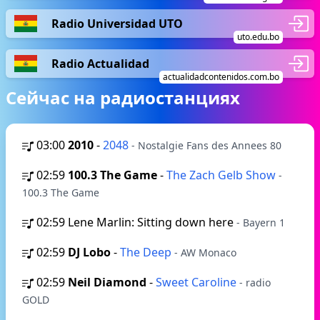
Radio Universidad UTO
uto.edu.bo
Radio Actualidad
actualidadcontenidos.com.bo
Сейчас на радиостанциях
03:00
2010
-
2048
- Nostalgie Fans des Annees 80
02:59
100.3 The Game
-
The Zach Gelb Show
-
100.3 The Game
02:59
Lene Marlin: Sitting down here
- Bayern 1
02:59
DJ Lobo
-
The Deep
- AW Monaco
02:59
Neil Diamond
-
Sweet Caroline
- radio
GOLD