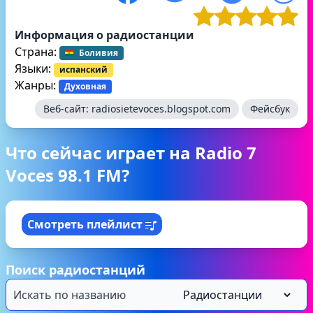
Информация о радиостанции
Страна:
Боливия
Языки:
испанский
Жанры:
Духовная
Веб-сайт:
radiosietevoces.blogspot.com
Фейсбук
Что сейчас играет на Radio 7
Voces 98.1 FM?
Смотреть плейлист
Поиск радиостанций