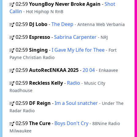
02:59
YoungBoy Never Broke Again
-
Shot
Callin
- Hot Hiphop N RnB
02:59
DJ Lobo
-
The Deep
- Antenna Web Verbania
02:59
Espresso
-
Sabrina Carpenter
- NRJ
02:59
Singing
-
I Gave My Life for Thee
- Fort
Payne Christian Radio
02:59
AutoRecENKAA 2025
-
20 04
- Enkaavee
02:59
Reckless Kelly
-
Radio
- Music City
Roadhouse
02:59
DF Reign
-
Im a Soul snatcher
- Under The
Radar Radio
02:59
The Cure
-
Boys Don't Cry
- 88Nine Radio
Milwaukee