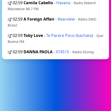
02:59
Camila Cabello
-
Havana
- Radio Rekord
Mazowsze 88.7 FM
02:59
A Foreign Affair
-
Rearview
- Rádio EMO
Brasil
02:59
Toby Love
-
Te Parece Poco (bachata)
- Que
Buena FM
02:59
DANNA PAOLA
-
XT4S1S
- Radio Disney