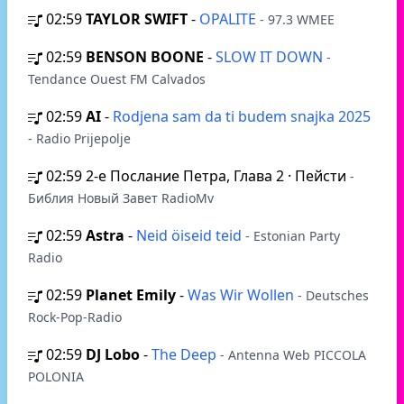
02:59
TAYLOR SWIFT
-
OPALITE
- 97.3 WMEE
02:59
BENSON BOONE
-
SLOW IT DOWN
-
Tendance Ouest FM Calvados
02:59
AI
-
Rodjena sam da ti budem snajka 2025
- Radio Prijepolje
02:59
2-е Послание Петра, Глава 2 · Пейсти
-
Библия Новый Завет RadioMv
02:59
Astra
-
Neid öiseid teid
- Estonian Party
Radio
02:59
Planet Emily
-
Was Wir Wollen
- Deutsches
Rock-Pop-Radio
02:59
DJ Lobo
-
The Deep
- Antenna Web PICCOLA
POLONIA