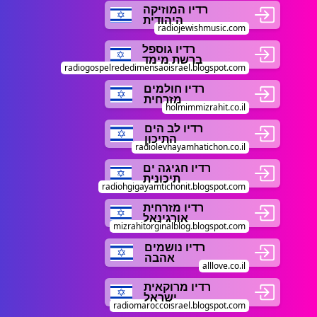
רדיו המוזיקה
היהודית
radiojewishmusic.com
רדיו גוספל
ברשת מימד
radiogospelrededimensaoisrael.blogspot.com
רדיו חולמים
מזרחית
holmimmizrahit.co.il
רדיו לב הים
התיכון
radiolevhayamhatichon.co.il
רדיו חגיגה ים
תיכונית
radiohgigayamtichonit.blogspot.com
רדיו מזרחית
אורגינאל
mizrahitorginalblog.blogspot.com
רדיו נושמים
אהבה
alllove.co.il
רדיו מרוקאית
ישראל
radiomaroccoisrael.blogspot.com