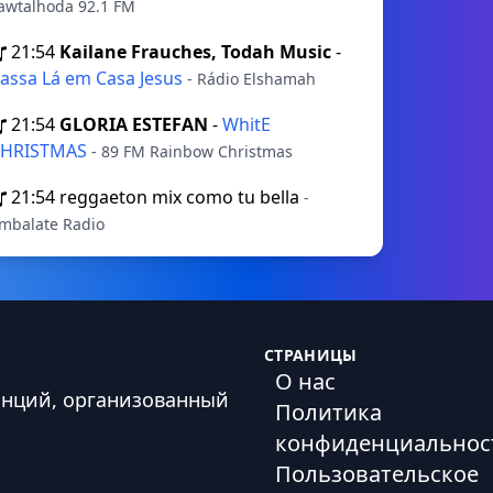
awtalhoda 92.1 FM
21:54
Kailane Frauches, Todah Music
-
assa Lá em Casa Jesus
- Rádio Elshamah
21:54
GLORIA ESTEFAN
-
WhitE
CHRISTMAS
- 89 FM Rainbow Christmas
21:54
reggaeton mix como tu bella
-
mbalate Radio
СТРАНИЦЫ
О нас
анций, организованный
Политика
конфиденциальнос
Пользовательское