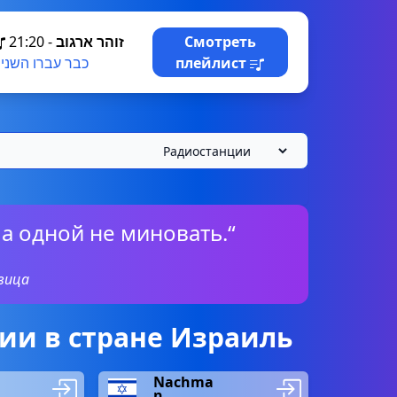
21:20
-
זוהר ארגוב
Смотреть
כבר עברו השני
плейлист
 а одной не миновать.“
вица
ии в стране Израиль
Nachma
n