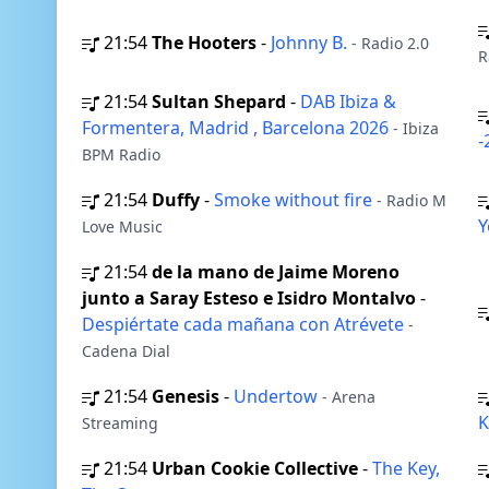
21:54
The Hooters
-
Johnny B.
- Radio 2.0
R
21:54
Sultan Shepard
-
DAB Ibiza &
Formentera, Madrid , Barcelona 2026
- Ibiza
-
BPM Radio
21:54
Duffy
-
Smoke without fire
- Radio M
Love Music
21:54
de la mano de Jaime Moreno
junto a Saray Esteso e Isidro Montalvo
-
Despiértate cada mañana con Atrévete
-
Cadena Dial
21:54
Genesis
-
Undertow
- Arena
K
Streaming
21:54
Urban Cookie Collective
-
The Key,