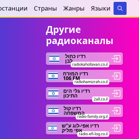
останции
Страны
Жанры
Языки
Search
Другие
радиоканалы
רדיו כחול
לבן
radiokahollavan.co.il
רדיו המזרח
106 FM
radiohamizrah.co.il
רדיו גלי הים
התיכון
2all.co.il
רדיו קול
המשפחה
radio-family.org.il
רדיו אפי-לוג ע"ש
אפי מליק
radio-efi-log.co.il