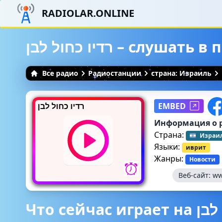
RADIOLAR.ONLINE
רדיו כחול לבן – слу
Все радио
Радиостанции
страна: Израиль
רדיו כחול לבן
EMBED
Информация о 
Страна:
Израи
Языки:
иврит
Жанры:
Новости
Веб-сайт:
ww