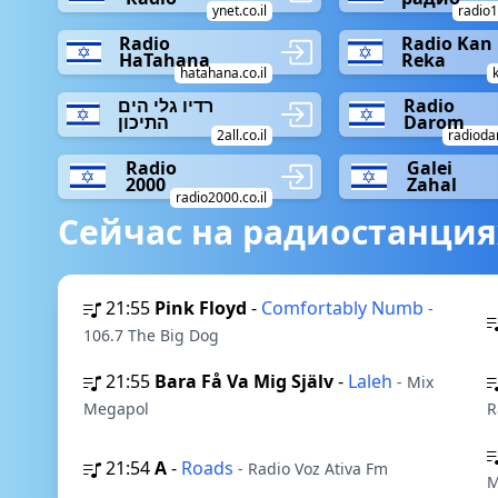
ynet.co.il
radio1
Radio
Radio Kan
HaTahana
Reka
hatahana.co.il
k
רדיו גלי הים
Radio
התיכון
Darom
2all.co.il
radioda
Radio
Galei
2000
Zahal
radio2000.co.il
Сейчас на радиостанция
21:55
Pink Floyd
-
Comfortably Numb
-
106.7 The Big Dog
21:55
Bara Få Va Mig Själv
-
Laleh
- Mix
Megapol
R
21:54
A
-
Roads
- Radio Voz Ativa Fm
M