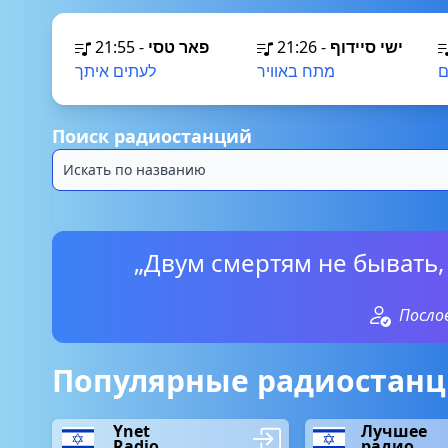
21:55
-
פאר טסי
21:26
-
ישי סיידוף
ם
מתח באוויר
לעתים איתך
Поиск радиостанций
„Двум смертям не бывать,
Посло
Популярные радиостанц
Ynet
Лучшее
Radio
радио