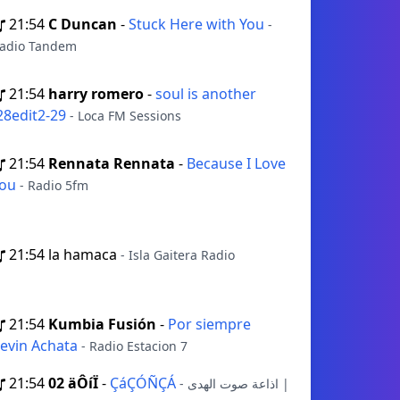
21:54
C Duncan
-
Stuck Here with You
-
adio Tandem
21:54
harry romero
-
soul is another
28edit2-29
- Loca FM Sessions
21:54
Rennata Rennata
-
Because I Love
You
- Radio 5fm
21:54
la hamaca
- Isla Gaitera Radio
21:54
Kumbia Fusión
-
Por siempre
evin Achata
- Radio Estacion 7
21:54
02 äÔíÏ
-
ÇáÇÓÑÇÁ
- اذاعة صوت الهدى |