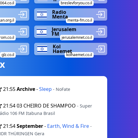
064.co.il
breslevforyou.co.il
Radio
Menta
an.org.il
menta-fm.co.il
Jerusalem
FM
rom.co.il
jerusalemnet.co.il
Kol
Haemet
glz.co.il
kolhaemet.co.il
х
21:55
Archive
-
Sleep
- NoFate
21:54
03 CHEIRO DE SHAMPOO
- Super
ádio 106 FM Itabuna Brasil
21:54
September
-
Earth, Wind & Fire
-
DR THÜRINGEN Gera