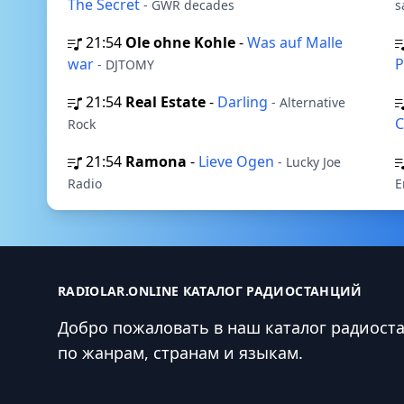
The Secret
- GWR decades
s
21:54
Ole ohne Kohle
-
Was auf Malle
war
P
- DJTOMY
21:54
Real Estate
-
Darling
- Alternative
Rock
21:54
Ramona
-
Lieve Ogen
- Lucky Joe
Radio
E
RADIOLAR.ONLINE КАТАЛОГ РАДИОСТАНЦИЙ
Добро пожаловать в наш каталог радиост
по жанрам, странам и языкам.