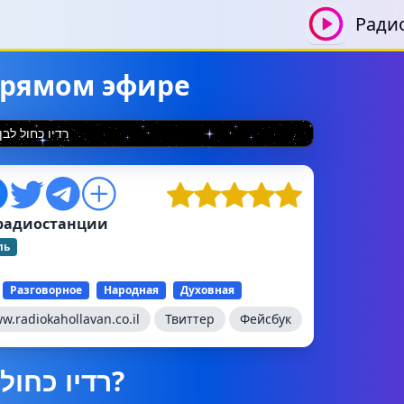
Ради
шать в прямом эфире
רדיו כחול לבן
радиостанции
ль
Разговорное
Народная
Духовная
w.radiokahollavan.co.il
Твиттер
Фейсбук
Что сейчас играет на רדיו כחול לבן?