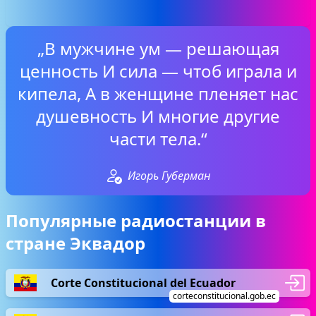
„В мужчине ум — решающая
ценность И сила — чтоб играла и
кипела, А в женщине пленяет нас
душевность И многие другие
части тела.“
Игорь Губерман
Популярные радиостанции в
стране Эквадор
Corte Constitucional del Ecuador
corteconstitucional.gob.ec