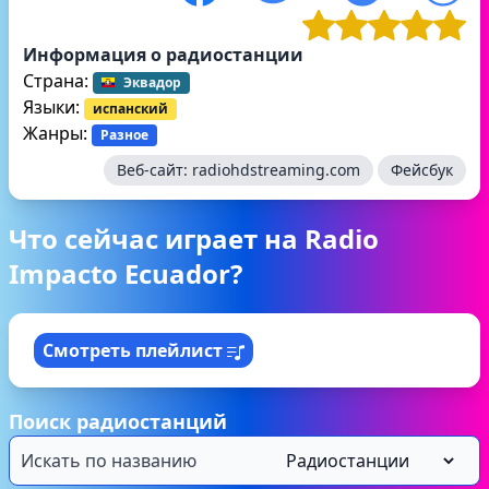
Информация о радиостанции
Страна:
Эквадор
Языки:
испанский
Жанры:
Разное
Веб-сайт:
radiohdstreaming.com
Фейсбук
Что сейчас играет на Radio
Impacto Ecuador?
Смотреть плейлист
Поиск радиостанций