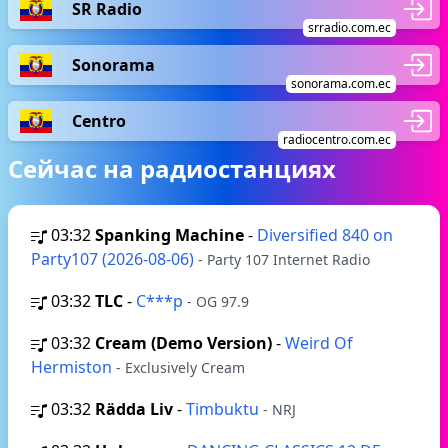
SR Radio
srradio.com.ec
Sonorama
sonorama.com.ec
Centro
radiocentro.com.ec
Сейчас на радиостанциях
03:32
Spanking Machine
-
Diversified 840 on
Party107 (2026-08-06)
- Party 107 Internet Radio
03:32
TLC
-
C***p
- OG 97.9
03:32
Cream (Demo Version)
-
Weird Of
Hermiston
- Exclusively Cream
03:32
Rädda Liv
-
Timbuktu
- NRJ