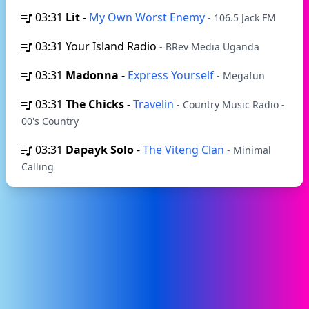
03:31
Lit
-
My Own Worst Enemy
- 106.5 Jack FM
03:31
Your Island Radio
- BRev Media Uganda
03:31
Madonna
-
Express Yourself
- Megafun
03:31
The Chicks
-
Travelin
- Country Music Radio -
00's Country
03:31
Dapayk Solo
-
The Viteng Clan
- Minimal
Calling