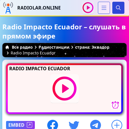
RADIOLAR.ONLINE
Иска
Radio Impacto Ecuador – слушать в
прямом эфире
Все радио
Радиостанции
страна: Эквадор
Radio Impacto Ecuador
RADIO IMPACTO ECUADOR
EMBED