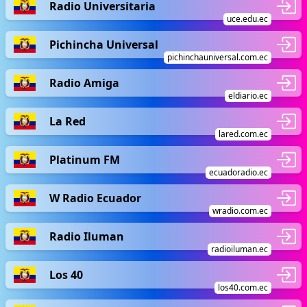
Radio Universitaria
uce.edu.ec
Pichincha Universal
pichinchauniversal.com.ec
Radio Amiga
eldiario.ec
La Red
lared.com.ec
Platinum FM
ecuadoradio.ec
W Radio Ecuador
wradio.com.ec
Radio Iluman
radioiluman.ec
Los 40
los40.com.ec