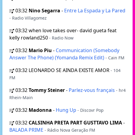
03:32
Nino Segarra
-
Entre La Espada y La Pared
- Radio Villagomez
03:32
when love takes over- david gueta feat
kelly rowland250
- Radio Now
03:32
Mario Piu
-
Communication (Somebody
Answer The Phone) (Yomanda Remix Edit)
- Cain FM
03:32
LEONARDO SE AINDA EXISTE AMOR
- 104
FM
03:32
Tommy Steiner
-
Parlez-vous français
- hr4
Rhein-Main
03:32
Madonna
-
Hung Up
- Discovr Pop
03:32
CALSINHA PRETA PART GUSTTAVO LIMA
-
BALADA PRIME
- Rádio Nova Geração FM