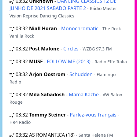
03:32
Unknown
-
DANCING CLASSICS 12 DE
JUNHO DE 2021 SABADO PARTE 2
- Rádio Master
Vision Reprise Dancing Classics
03:32
Niall Horan
-
Monochromatic
- The Rock
Vanilla Rock
03:32
Post Malone
-
Circles
- WZBG 97.3 FM
03:32
MUSE
-
FOLLOW ME (2013)
- Radio Effe Italia
03:32
Arjon Oostrom
-
Schudden
- Flamingo
Radio
03:32
Mila Sabadosh
-
Mama Kazhe
- AW Baton
Rouge
03:32
Tommy Steiner
-
Parlez-vous français
-
HR4 Radio
03:32
AS ROMANTICA (18)
- Santa Helena FM