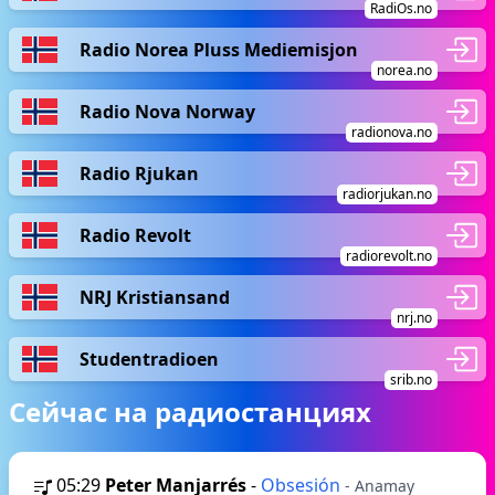
RadiOs.no
Radio Norea Pluss Mediemisjon
norea.no
Radio Nova Norway
radionova.no
Radio Rjukan
radiorjukan.no
Radio Revolt
radiorevolt.no
NRJ Kristiansand
nrj.no
Studentradioen
srib.no
Сейчас на радиостанциях
05:29
Peter Manjarrés
-
Obsesión
- Anamay