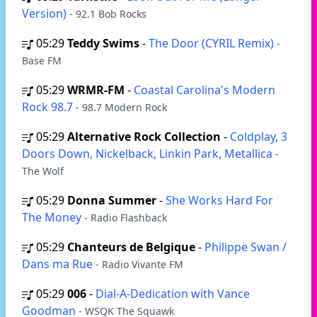
Version)
- 92.1 Bob Rocks
05:29
Teddy Swims
-
The Door (CYRIL Remix)
-
Base FM
05:29
WRMR-FM
-
Coastal Carolina's Modern
Rock 98.7
- 98.7 Modern Rock
05:29
Alternative Rock Collection
-
Coldplay, 3
Doors Down, Nickelback, Linkin Park, Metallica
-
The Wolf
05:29
Donna Summer
-
She Works Hard For
The Money
- Radio Flashback
05:29
Chanteurs de Belgique
-
Philippe Swan /
Dans ma Rue
- Radio Vivante FM
05:29
006
-
Dial-A-Dedication with Vance
Goodman
- WSQK The Squawk