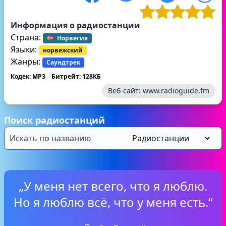
Информация о радиостанции
Страна:
Норвегия
Языки:
норвежский
Жанры:
Саундтрек
Кодек: MP3
Битрейт: 128КБ
Веб-сайт:
www.radioguide.fm
Поиск радиостанций
„У меня нет всего, что я люблю.
Но я люблю всё, что у меня есть.“