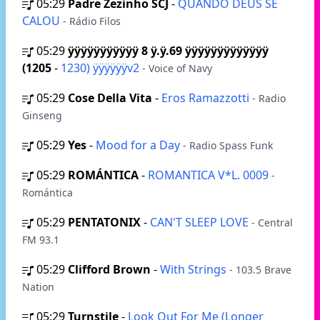
05:29
Padre Zezinho SCJ
-
QUANDO DEUS SE
CALOU
- Rádio Filos
05:29
ÿÿÿÿÿÿÿÿÿÿÿ 8 ÿ.ÿ.69 ÿÿÿÿÿÿÿÿÿÿÿÿÿ
(1205
-
1230) ÿÿÿÿÿÿv2
- Voice of Navy
05:29
Cose Della Vita
-
Eros Ramazzotti
- Radio
Ginseng
05:29
Yes
-
Mood for a Day
- Radio Spass Funk
05:29
ROMÁNTICA
-
ROMANTICA V*L. 0009
-
Romántica
05:29
PENTATONIX
-
CAN'T SLEEP LOVE
- Central
FM 93.1
05:29
Clifford Brown
-
With Strings
- 103.5 Brave
Nation
05:29
Turnstile
-
Look Out For Me (Longer