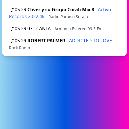
05:29
Cliver y su Grupo Corali Mix 8
-
Activo
Records 2022 4k
- Radio Paraiso Sorata
05:29
07.- CANTA
- Armonia Estereo 99.3 Fm
05:29
ROBERT PALMER
-
ADDICTED TO LOVE
-
Rock Radio