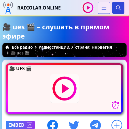
RADIOLAR.ONLINE
Иска
🎥 ues 🎬 – слушать в прямом
эфире
Все радио
Радиостанции
страна: Норвегия
🎥 ues 🎬
🎥 UES 🎬
EMBED