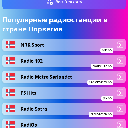
Лев Толстой
Популярные радиостанции в
стране Норвегия
NRK Sport
nrk.no
Radio 102
radio102.no
Radio Metro Sørlandet
radiometro.no
P5 Hits
p5.no
Radio Sotra
radiosotra.no
RadiOs