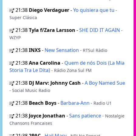
21:38
Diego Verdaguer
-
Yo quisiera que tu
-
Super Clásica
21:38
Tyla f/Zara Larsson
-
SHE DID IT AGAIN
-
WZYP
21:38
INXS
-
New Sensation
- RTSul Ràdio
21:38
Ana Carolina
-
Quem de nós Dois (La Mia
Storia Tra Le Dita)
- Rádio Zona Sul FM
21:38
DJ Marv: Johnny Cash
-
A Boy Named Sue
- Social Music Radio
21:38
Beach Boys
-
Barbara-Ann
- Radio U1
21:38
Joyce Jonathan
-
Sans patience
- Nostalgie
Chansons Francaises
21:38
2PAC
-
Hail Mary
- NRJ No Repeat