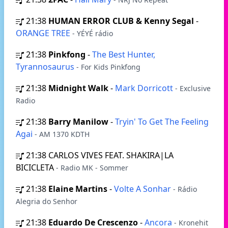
21:38
HUMAN ERROR CLUB & Kenny Segal
-
ORANGE TREE
- YÉYÉ rádio
21:38
Pinkfong
-
The Best Hunter,
Tyrannosaurus
- For Kids Pinkfong
21:38
Midnight Walk
-
Mark Dorricott
- Exclusive
Radio
21:38
Barry Manilow
-
Tryin' To Get The Feeling
Agai
- AM 1370 KDTH
21:38
CARLOS VIVES FEAT. SHAKIRA|LA
BICICLETA
- Radio MK - Sommer
21:38
Elaine Martins
-
Volte A Sonhar
- Rádio
Alegria do Senhor
21:38
Eduardo De Crescenzo
-
Ancora
- Kronehit