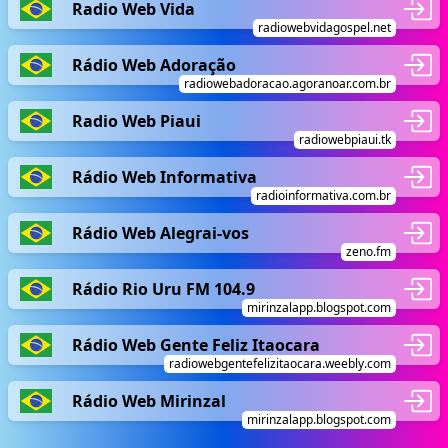
Radio Web Vida
radiowebvidagospel.net
Rádio Web Adoração
radiowebadoracao.agoranoar.com.br
Radio Web Piaui
radiowebpiaui.tk
Rádio Web Informativa
radioinformativa.com.br
Rádio Web Alegrai-vos
zeno.fm
Rádio Rio Uru FM 104.9
mirinzalapp.blogspot.com
Rádio Web Gente Feliz Itaocara
radiowebgentefelizitaocara.weebly.com
Rádio Web Mirinzal
mirinzalapp.blogspot.com