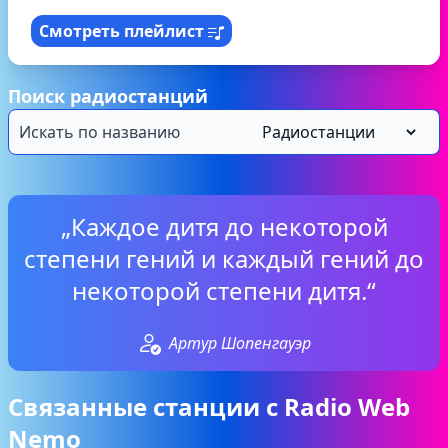
Смотреть плейлист
Поиск радиостанций
„Каждое дитя до некоторой
степени гений и каждый гений до
некоторой степени дитя.“
Артур Шопенгауэр
Связанные станции с Radio Web
Nemo