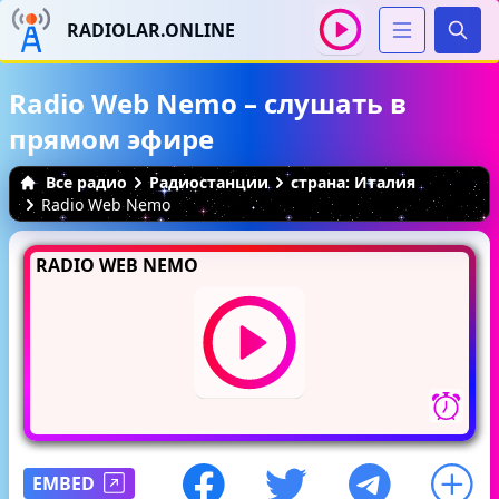
RADIOLAR.ONLINE
Иска
Radio Web Nemo – слушать в
прямом эфире
Все радио
Радиостанции
страна: Италия
Radio Web Nemo
RADIO WEB NEMO
EMBED