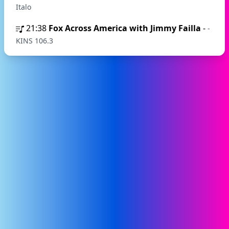
Italo
21:38
Fox Across America with Jimmy Failla
-
-
KINS 106.3