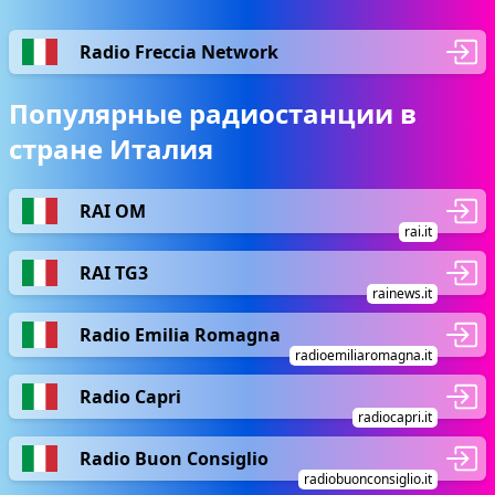
Radio Freccia Network
Популярные радиостанции в
стране Италия
RAI OM
rai.it
RAI TG3
rainews.it
Radio Emilia Romagna
radioemiliaromagna.it
Radio Capri
radiocapri.it
Radio Buon Consiglio
radiobuonconsiglio.it