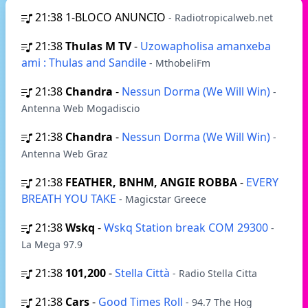
21:38
1-BLOCO ANUNCIO
- Radiotropicalweb.net
21:38
Thulas M TV
-
Uzowapholisa amanxeba
ami : Thulas and Sandile
- MthobeliFm
21:38
Chandra
-
Nessun Dorma (We Will Win)
-
Antenna Web Mogadiscio
21:38
Chandra
-
Nessun Dorma (We Will Win)
-
Antenna Web Graz
21:38
FEATHER, BNHM, ANGIE ROBBA
-
EVERY
BREATH YOU TAKE
- Magicstar Greece
21:38
Wskq
-
Wskq Station break COM 29300
-
La Mega 97.9
21:38
101,200
-
Stella Città
- Radio Stella Citta
21:38
Cars
-
Good Times Roll
- 94.7 The Hog