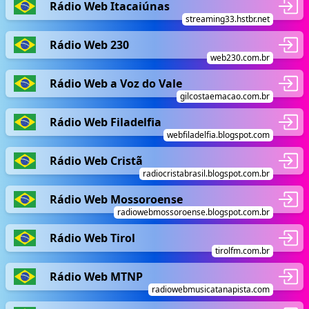
Rádio Web Itacaiúnas
streaming33.hstbr.net
Rádio Web 230
web230.com.br
Rádio Web a Voz do Vale
gilcostaemacao.com.br
Rádio Web Filadelfia
webfiladelfia.blogspot.com
Rádio Web Cristã
radiocristabrasil.blogspot.com.br
Rádio Web Mossoroense
radiowebmossoroense.blogspot.com.br
Rádio Web Tirol
tirolfm.com.br
Rádio Web MTNP
radiowebmusicatanapista.com