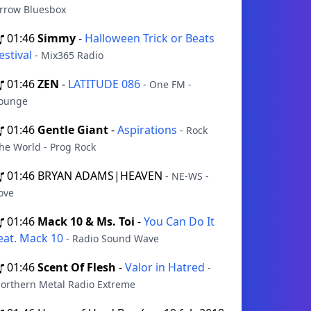
rrow Bluesbox
01:46
Simmy
-
Halloween Trick or Beats
estival
- Mix365 Radio
01:46
ZEN
-
LATITUDE 086
- One FM -
ounge
01:46
Gentle Giant
-
Aspirations
- Rock
he World - Prog Rock
01:46
BRYAN ADAMS|HEAVEN
- NE-WS -
ove
01:46
Mack 10 & Ms. Toi
-
You Can Do It
eat. Mack 10
- Radio Sound Wave
01:46
Scent Of Flesh
-
Valor in Hatred
-
orthern Metal Radio Extreme