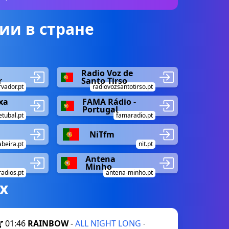
ии в стране
Radio Voz de
r
Santo Tirso
vador.pt
radiovozsantotirso.pt
xa
FAMA Rádio -
Portugal
tubal.pt
famaradio.pt
NiTfm
beira.pt
nit.pt
Antena
Minho
radios.pt
antena-minho.pt
х
01:46
RAINBOW
-
ALL NIGHT LONG
-