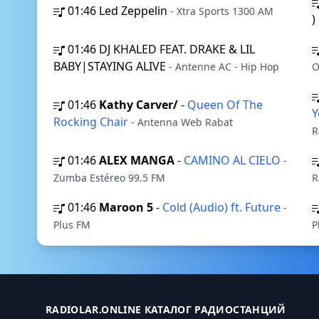
01:46
Led Zeppelin
- Xtra Sports 1300 AM
)
01:46
DJ KHALED FEAT. DRAKE & LIL
BABY|STAYING ALIVE
- Antenne AC - Hip Hop
O
01:46
Kathy Carver/
-
Queen Of The
Y
Rocking Chair
- Antenna Web Rabat
R
01:46
ALEX MANGA
-
CAMINO AL CIELO
-
Zumba Estéreo 99.5 FM
R
01:46
Maroon 5
-
Cold (Audio) ft. Future
-
Plus FM
P
RADIOLAR.ONLINE КАТАЛОГ РАДИОСТАНЦИЙ