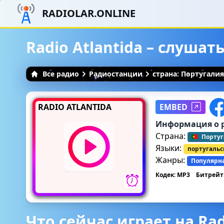
RADIOLAR.ONLINE
Radio Atlantida – слуша
Все радио
Радиостанции
страна: Португалия
RADIO ATLANTIDA
EMBED
Информация о 
Страна:
Португ
Языки:
португаль
Жанры:
Популярн
Кодек: MP3
Битрейт:
Что сейчас играет на Rad