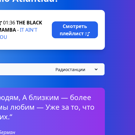
01:36
THE BLACK
Смотреть
MAMBA
-
IT AIN'T
плейлист
YOU
юдям, А близким — более
мы любим — Уже за то, что
их.“
уберман