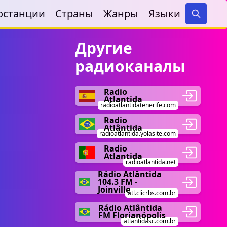
останции
Страны
Жанры
Языки
Search
Другие
радиоканалы
Radio
Atlantida
radioatlantidatenerife.com
Radio
Atlântida
radioatlantida.yolasite.com
Radio
Atlantida
radioatlantida.net
Rádio Atlântida
104.3 FM -
Joinville
atl.clicrbs.com.br
Rádio Atlântida
FM Florianópolis
atlantidasc.com.br