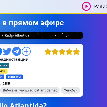
Ради
ть в прямом эфире
Radio Atlantida
радиостанции
алия
ский
ая
Новости
 128КБ
Веб-сайт:
www.radioatlantida.net
Фейсбук
io Atlantida?