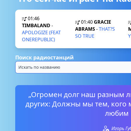
01:46
01:40
GRACIE
TIMBALAND
-
ABRAMS
-
THAT?S
APOLOGIZE (FEAT
SO TRUE
ONEREPUBLIC)
Поиск радиостанций
„Огромен долг наш разным л
других: Должны мы тем, кого 
любим 
Игорь Г