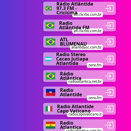
Rádio Atlântida
97.3 FM -
Criciúma
atl.clicrbs.com.br
Radio
Atlântida FM
atl.clicrbs.com.br
ATL
BLUMENAU
atlantidasc.com.br
Radio Stereo
Cacao Jutiapa
Atlantida
zeno.fm
Rádio
Atlântica
radioatlantica.net.br
Radio
Atlantide
zeno.fm
Radio Atlantide
Capo Vaticano
radiocapovaticano.it
Radio
Atlantica
radioatlantica.com.bo