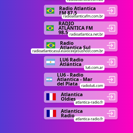
Radio Atlantica
FM 87.5
radioatlanticafm.com.br
RADIO
ATLÂNTICA FM
98.5
radioatlantica.net.br
Radio
Atlantica Sul
radioatlanticasul.euvoceejesushost.com.br
LU6 Radio
Atlántica
lu6.com.ar
LU6 - Radio
Atlantica - Mar
del Plata
radiolu6.com
Atlantica
Oldies
atlantica-radio.fr
Atlantica
Radio
atlantica-radio.fr