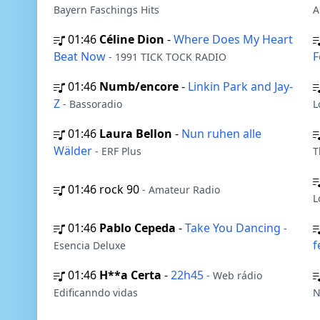
Bayern Faschings Hits
A
01:46
Céline Dion
-
Where Does My Heart
Beat Now
F
- 1991 TICK TOCK RADIO
01:46
Numb/encore
-
Linkin Park and Jay-
Z
- Bassoradio
L
01:46
Laura Bellon
-
Nun ruhen alle
Wälder
- ERF Plus
T
01:46
rock 90
- Amateur Radio
L
01:46
Pablo Cepeda
-
Take You Dancing
-
f
Esencia Deluxe
01:46
H**a Certa
-
22h45
- Web rádio
Edificanndo vidas
N