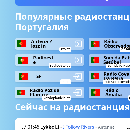
Популярные радиостанц
Португалия
Antena 2
Rádio
Jazz in
Observado
rtp.pt
obser
Radioest
Som da Bai
e
Setúbal
radioeste.pt
somdabaixase
Radio Cova
TSF
Da Beira
tsf.pt
rcb-radiocovada
Radio Voz da
Rádio
Planicie
Amália
vozdaplanicie.pt
Сейчас на радиостанция
01:46
Lykke Li
-
I Follow Rivers
- Antenne