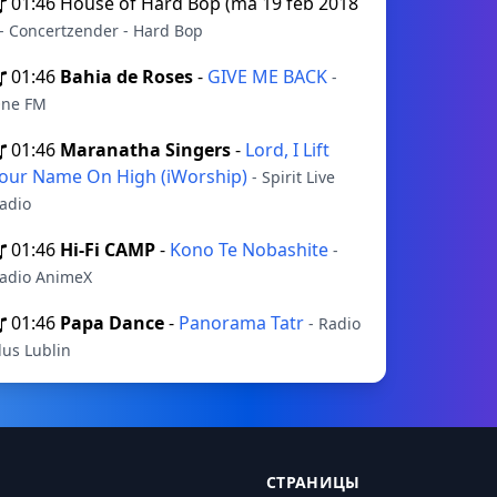
01:46
House of Hard Bop (ma 19 feb 2018
- Concertzender - Hard Bop
01:46
Bahia de Roses
-
GIVE ME BACK
-
ne FM
01:46
Maranatha Singers
-
Lord, I Lift
our Name On High (iWorship)
- Spirit Live
adio
01:46
Hi‐Fi CAMP
-
Kono Te Nobashite
-
adio AnimeX
01:46
Papa Dance
-
Panorama Tatr
- Radio
lus Lublin
СТРАНИЦЫ