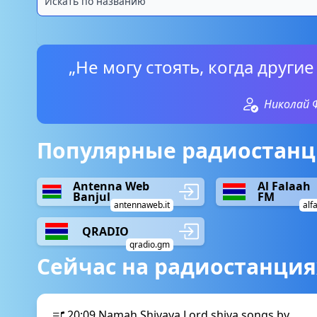
„Не могу стоять, когда други
Николай 
Популярные радиостанц
Antenna Web
Al Falaah
Banjul
FM
antennaweb.it
alf
QRADIO
qradio.gm
Сейчас на радиостанция
20:09
Namah Shivaya Lord shiva songs by