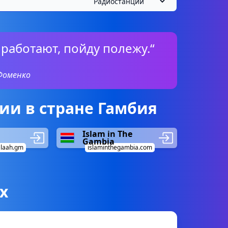
е работают, пойду полежу.“
Фоменко
ии в стране Гамбия
Islam in The
Gambia
alaah.gm
islaminthegambia.com
х