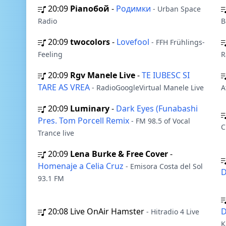
20:09
Pianoбой
-
Родимки
- Urban Space
Radio
B
20:09
twocolors
-
Lovefool
- FFH Frühlings-
Feeling
R
20:09
Rgv Manele Live
-
TE IUBESC SI
TARE AS VREA
- RadioGoogleVirtual Manele Live
A
20:09
Luminary
-
Dark Eyes (Funabashi
Pres. Tom Porcell Remix
- FM 98.5 of Vocal
C
Trance live
20:09
Lena Burke & Free Cover
-
Homenaje a Celia Cruz
- Emisora Costa del Sol
D
93.1 FM
20:08
Live OnAir Hamster
D
- Hitradio 4 Live
K