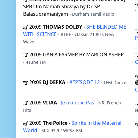
SPB Om Namah Shivaya by Dr. SP.
-
Balasubramaniyam
- Durham Tamil Radio
20:09
THOMAS DOLBY
-
SHE BLINDED ME
WITH SCIENCE
- RTBF - classic 21 80's New
P
Wave
20:09
GANJA FARMER BY MARLON ASHER
C
- 4Tune FM
20:09
DJ DEFKA
-
#EPISODE 12
- LFM Dance
C
20:09
VITAA
-
Je n'oublie Pas
- NRJ French
Hits
N
20:09
The Police
-
Spirits in the Material
World
- MIX 93.9 / WPSZ-FM
-