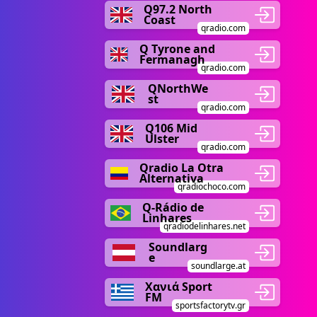
Q97.2 North
Coast
qradio.com
Q Tyrone and
Fermanagh
qradio.com
QNorthWe
st
qradio.com
Q106 Mid
Ulster
qradio.com
Qradio La Otra
Alternativa
qradiochoco.com
Q-Rádio de
Linhares
qradiodelinhares.net
Soundlarg
e
soundlarge.at
Χανιά Sport
FM
sportsfactorytv.gr