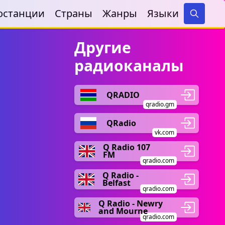
останции
Страны
Жанры
Языки
Search
Другие
радиоканалы
QRADIO
qradio.gm
QRadio
vk.com
Q Radio 107
FM
qradio.com
Q Radio -
Belfast
qradio.com
Q Radio - Newry
and Mourne
qradio.com