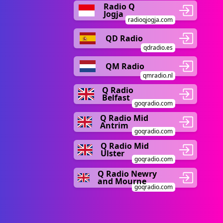
Radio Q
Jogja
radioqjogja.com
QD Radio
qdradio.es
QM Radio
qmradio.nl
Q Radio
Belfast
goqradio.com
Q Radio Mid
Antrim
goqradio.com
Q Radio Mid
Ulster
goqradio.com
Q Radio Newry
and Mourne
goqradio.com