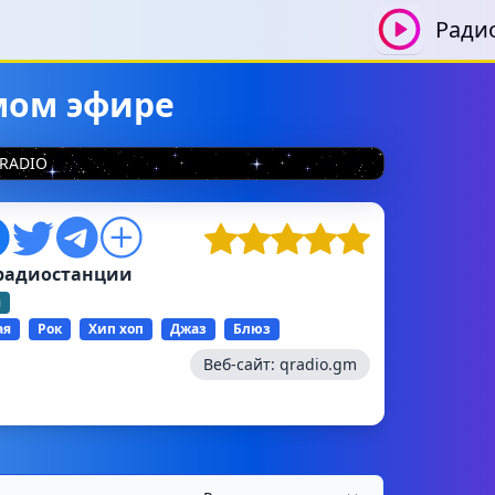
Ради
мом эфире
RADIO
радиостанции
я
ая
Рок
Хип хоп
Джаз
Блюз
Веб-сайт:
qradio.gm