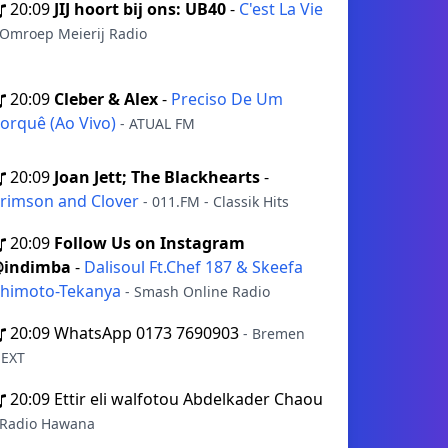
20:09
JIJ hoort bij ons: UB40
-
C'est La Vie
 Omroep Meierij Radio
20:09
Cleber & Alex
-
Preciso De Um
orquê (Ao Vivo)
- ATUAL FM
20:09
Joan Jett; The Blackhearts
-
rimson and Clover
- 011.FM - Classik Hits
20:09
Follow Us on Instagram
@indimba
-
Dalisoul Ft.Chef 187 & Skeefa
himoto-Tekanya
- Smash Online Radio
20:09
WhatsApp 0173 7690903
- Bremen
EXT
20:09
Ettir eli walfotou Abdelkader Chaou
 Radio Hawana