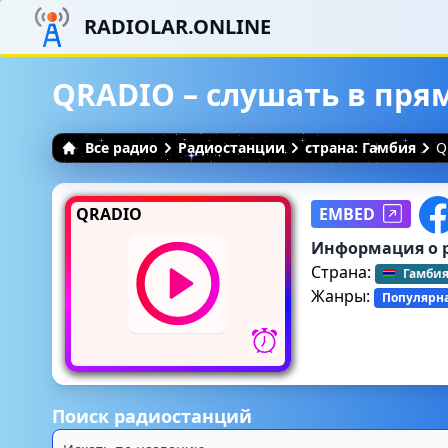
RADIOLAR.ONLINE
QRADIO – слушать в пря
Все радио
Радиостанции
страна: Гамбия
Q
QRADIO
EMBED
Информация о 
Страна:
Гамби
Жанры:
Популярн
Поиск радиостанций