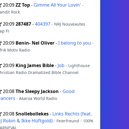
20:09
ZZ Top
-
Gimme All Your Lovin'
-
andit Rock
20:09
287487
-
404397
- NRJ Nouveautes
ap Fr
20:09
Benin- Nel Oliver
-
I belong to you
-
frik Motiv Radio
20:09
King James Bible
-
Job
- Lighthouse
hristian Radio Dramatized Bible Channel
20:08
The Sleepy Jackson
-
Good
ancers
- Akaroa World Radio
20:08
Snollebollekes
-
Links Rechts (feat.
J Robin & Ikke Hüftgold)
- Feierfreund - 100%
ARNEVAL