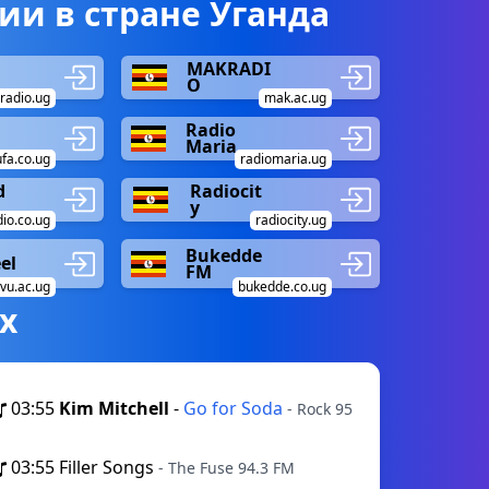
и в стране Уганда
MAKRADI
O
xradio.ug
mak.ac.ug
A
Radio
Maria
ufa.co.ug
radiomaria.ug
d
Radiocit
y
io.co.ug
radiocity.ug
Bukedde
el
FM
vu.ac.ug
bukedde.co.ug
х
03:55
Kim Mitchell
-
Go for Soda
- Rock 95
03:55
Filler Songs
- The Fuse 94.3 FM