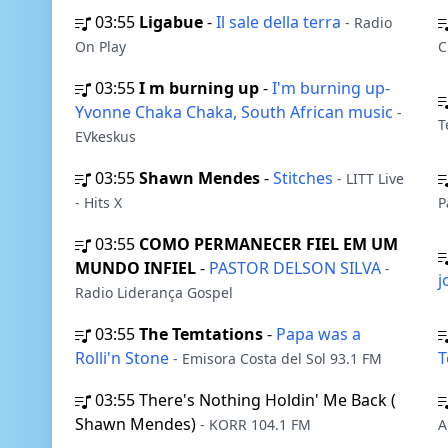
03:55
Ligabue
-
Il sale della terra
- Radio
On Play
C
03:55
I m burning up
-
I'm burning up-
Yvonne Chaka Chaka, South African music
-
T
EVkeskus
03:55
Shawn Mendes
-
Stitches
- LITT Live
- Hits X
Р
03:55
COMO PERMANECER FIEL EM UM
MUNDO INFIEL
-
PASTOR DELSON SILVA
-
j
Radio Liderança Gospel
03:55
The Temtations
-
Papa was a
Rolli'n Stone
T
- Emisora Costa del Sol 93.1 FM
03:55
There's Nothing Holdin' Me Back (
Shawn Mendes)
- KORR 104.1 FM
A