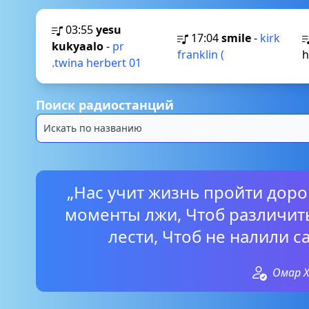
03:55
yesu
17:04
smile
-
kirk
kukyaalo
-
pr
franklin (
h
.twina herbert 01
Поиск радиостанций
„Нас учит жизнь пройти доро
моменты лжи, Чтоб различит
лести, Чтоб не налили с
Омар 