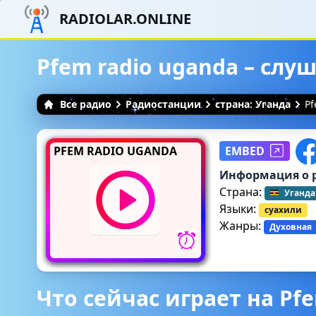
RADIOLAR.ONLINE
Pfem radio uganda – слу
Все радио
Радиостанции
страна: Уганда
Pf
PFEM RADIO UGANDA
EMBED
Информация о 
Страна:
Уганда
Языки:
суахили
Жанры:
Духовная
Что сейчас играет на Pf