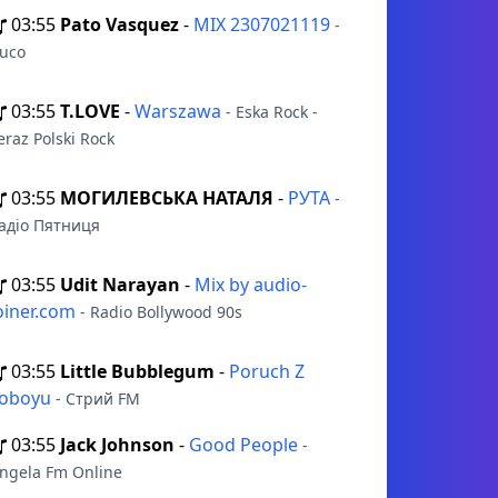
03:55
Pato Vasquez
-
MIX 2307021119
-
uco
03:55
T.LOVE
-
Warszawa
- Eska Rock -
eraz Polski Rock
03:55
МОГИЛЕВСЬКА НАТАЛЯ
-
РУТА
-
адіо Пятниця
03:55
Udit Narayan
-
Mix by audio-
oiner.com
- Radio Bollywood 90s
03:55
Little Bubblegum
-
Poruch Z
oboyu
- Стрий FM
03:55
Jack Johnson
-
Good People
-
ngela Fm Online