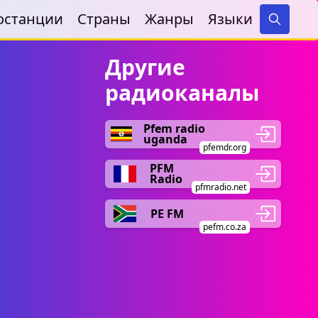
останции
Страны
Жанры
Языки
Search
Другие
радиоканалы
Pfem radio
uganda
pfemdr.org
PFM
Radio
pfmradio.net
PE FM
pefm.co.za