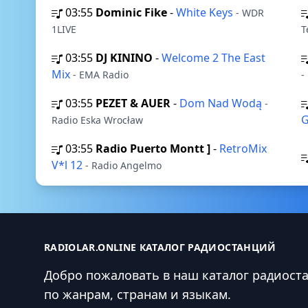
03:55
Dominic Fike
-
White Keys
- WDR
1LIVE
T
03:55
DJ KININO
-
Welcome 2 The East
Mix
- EMA Radio
-
03:55
PEZET & AUER
-
Dom Nad Wodą
-
G
Radio Eska Wrocław
03:55
Radio Puerto Montt ]
-
RetroMix
V*l 12
- Radio Angelmo
RADIOLAR.ONLINE КАТАЛОГ РАДИОСТАНЦИЙ
Добро пожаловать в наш каталог радиост
по жанрам, странам и языкам.