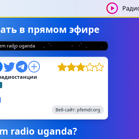
Ради
шать в прямом эфире
em radio uganda
радиостанции
Веб-сайт:
pfemdr.org
em radio uganda?