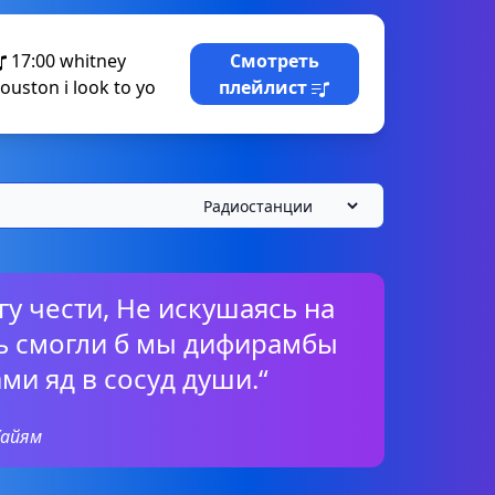
17:00
whitney
Смотреть
ouston i look to yo
плейлист
гу чести, Не искушаясь на
ь смогли б мы дифирамбы
ами яд в сосуд души.“
Хайям