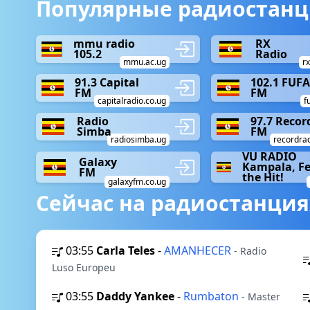
Популярные радиостанци
mmu radio
RX
105.2
Radio
mmu.ac.ug
r
91.3 Capital
102.1 FUF
FM
FM
capitalradio.co.ug
f
Radio
97.7 Recor
Simba
FM
radiosimba.ug
recordrad
VU RADIO
Galaxy
Kampala, Fe
FM
the Hit!
galaxyfm.co.ug
Сейчас на радиостанция
03:55
Carla Teles
-
AMANHECER
- Radio
Luso Europeu
03:55
Daddy Yankee
-
Rumbaton
- Master