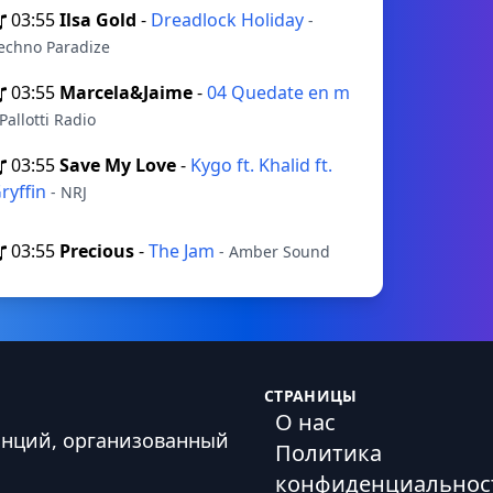
03:55
Ilsa Gold
-
Dreadlock Holiday
-
echno Paradize
03:55
Marcela&Jaime
-
04 Quedate en m
 Pallotti Radio
03:55
Save My Love
-
Kygo ft. Khalid ft.
ryffin
- NRJ
03:55
Precious
-
The Jam
- Amber Sound
СТРАНИЦЫ
О нас
анций, организованный
Политика
конфиденциальнос