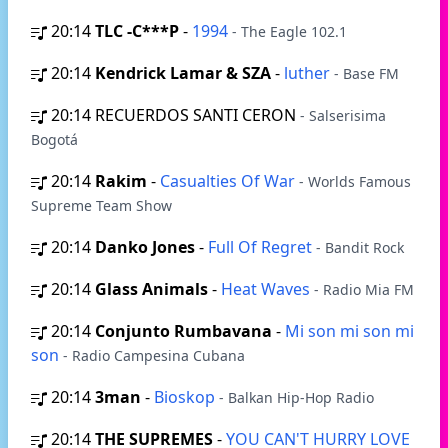
20:14
TLC -C***P
-
1994
- The Eagle 102.1
20:14
Kendrick Lamar & SZA
-
luther
- Base FM
20:14
RECUERDOS SANTI CERON
- Salserisima
Bogotá
20:14
Rakim
-
Casualties Of War
- Worlds Famous
Supreme Team Show
20:14
Danko Jones
-
Full Of Regret
- Bandit Rock
20:14
Glass Animals
-
Heat Waves
- Radio Mia FM
20:14
Conjunto Rumbavana
-
Mi son mi son mi
son
- Radio Campesina Cubana
20:14
3man
-
Bioskop
- Balkan Hip-Hop Radio
20:14
THE SUPREMES
-
YOU CAN'T HURRY LOVE