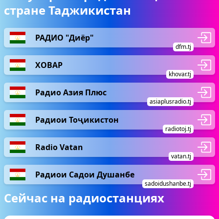
стране Таджикистан
РАДИО "Диёр"
dfm.tj
ХОВАР
khovar.tj
Радио Азия Плюс
asiaplusradio.tj
Радиои Тоҷикистон
radiotoj.tj
Radio Vatan
vatan.tj
Радиои Садои Душанбе
sadoidushanbe.tj
Сейчас на радиостанциях