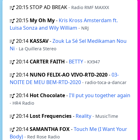
20:15
STOP AD BREAK
- Radio RMF MAXXX
20:15
My Oh My
-
Kris Kross Amsterdam ft.
Luisa Sonza and Wily William
- NRJ
20:14
KASSAV
-
Zouk La Sé Sel Medikaman Nou
Ni
- La Quillera Stereo
20:14
CARTER FAITH
-
BETTY
- KX947
20:14
NUNO FELIX-AO VIVO-RTD-2020
-
03-
NOITE DE MEU BEM-RTD-2020
- radio-toca-a-dancar
20:14
Hot Chocolate
-
I'll put you together again
- HR4 Radio
20:14
Lost Frequencies
-
Reality
- MusicTime
20:14
SAMANTHA FOX
-
Touch Me (I Want Your
Body)
- Red Rose Radio