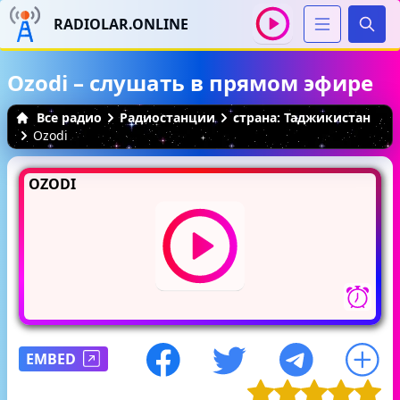
RADIOLAR.ONLINE
Иска
Ozodi – слушать в прямом эфире
Все радио
Радиостанции
страна: Таджикистан
Ozodi
OZODI
EMBED