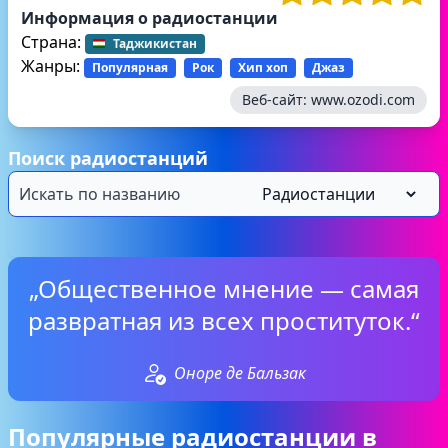
Информация о радиостанции
Страна:
Таджикистан
Жанры:
Популярная
Рок
Хип хоп
Джаз
Веб-сайт:
www.ozodi.com
Поиск радиостанций
„Общественное мнение — самая
развратная из всех проституток.“
Оноре де Бальзак
Популярные радиостанции в