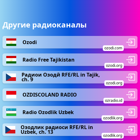
Другие радиоканалы
Ozodi
ozodi.com
Radio Free Tajikistan
ozodi.org
Радиои Озодӣ RFE/RL in Tajik,
ch. 9
ozodi.org
OZDISCOLAND RADIO
ozradio.id
Radio Ozodlik Uzbek
ozodlik.org
Озодлик радиоси RFE/RL in
Uzbek, ch. 13
ozodlik.org