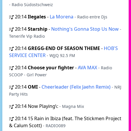
- Radio Südostschweiz
20:14
Ilegales
-
La Morena
- Radio entre Djs
20:14
Starship
-
Nothing's Gonna Stop Us Now
-
Tenerife Vip Radio
20:14
GREGG-END OF SEASON THEME
-
HOB'S
SERVICE CENTER
- WJJQ 92.5 FM
20:14
Choose your fighter
-
AVA MAX
- Radio
SCOOP - Girl Power
20:14
OMI
-
Cheerleader (Felix Jaehn Remix)
- NRJ
Party Hits
20:14
Now Playing\:
- Magna Mix
20:14
15 Rain in Ibiza (feat. The Stickmen Project
& Calum Scott)
- RADIO089