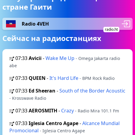
стране Гаити
Radio 4VEH
radio.ht
Сейчас на радиостанциях
07:33
Avicii
-
Wake Me Up
- Omega Jakarta radio
abe
07:33
QUEEN
-
It's Hard Life
- BPM Rock Radio
07:33
Ed Sheeran
-
South of the Border Acoustic
- Krosswave Radio
07:33
AEROSMITH
-
Crazy
- Radio Mira 101.1 Fm
07:33
Iglesia Centro Agape
-
Alcance Mundial
Promocional
- Iglesia Centro Agape