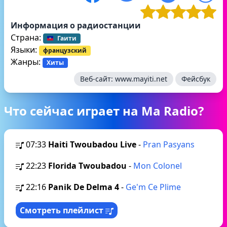
Информация о радиостанции
Страна:
Гаити
Языки:
французский
Жанры:
Хиты
Веб-сайт:
www.mayiti.net
Фейсбук
Что сейчас играет на Ma Radio?
07:33
Haiti Twoubadou Live
-
Pran Pasyans
22:23
Florida Twoubadou
-
Mon Colonel
22:16
Panik De Delma 4
-
Ge'm Ce Plime
Смотреть плейлист