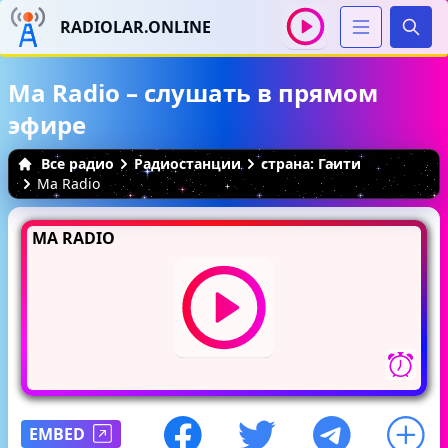
RADIOLAR.ONLINE
Иска
Ma Radio – слушать в прямом
эфире
Все радио
Радиостанции
страна: Гаити
Ma Radio
MA RADIO
EMBED