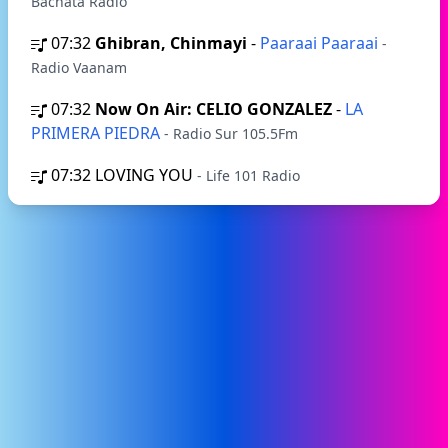
Bachata Radio
07:32
Ghibran, Chinmayi
-
Paaraai Paaraai
-
Radio Vaanam
07:32
Now On Air: CELIO GONZALEZ
-
LA
PRIMERA PIEDRA
- Radio Sur 105.5Fm
07:32
LOVING YOU
- Life 101 Radio