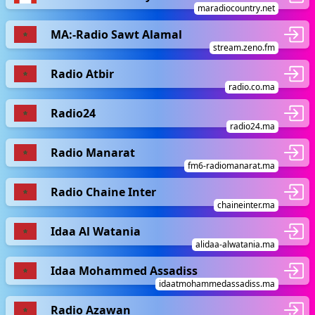
maradiocountry.net
MA:-Radio Sawt Alamal
stream.zeno.fm
Radio Atbir
radio.co.ma
Radio24
radio24.ma
Radio Manarat
fm6-radiomanarat.ma
Radio Chaine Inter
chaineinter.ma
Idaa Al Watania
alidaa-alwatania.ma
Idaa Mohammed Assadiss
idaatmohammedassadiss.ma
Radio Azawan