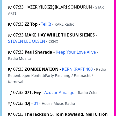
07:33
HAZER YILDIZIŞIKLARI SÖNDÜRÜN
- STAR
ARTI
07:33
ZZ Top
-
Tell It
- KARL Radio
07:33
MAKE HAY WHILE THE SUN SHINES
-
STEVEN LEE OLSEN
- CKNX
07:33
Paul Sharada
-
Keep Your Love Alive
-
Radio Musica
07:33
ZOMBIE NATION
-
KERNKRAFT 400
- Radio
Regenbogen KonfettiParty Fasching / Fastnacht /
Karneval
07:33
071. Fey
-
Azúcar Amargo
- Radio Color
07:33
(DJ
-
01
- House Music Radio
07:33
The Jackson 5, Tom Rowland, Neil Citron