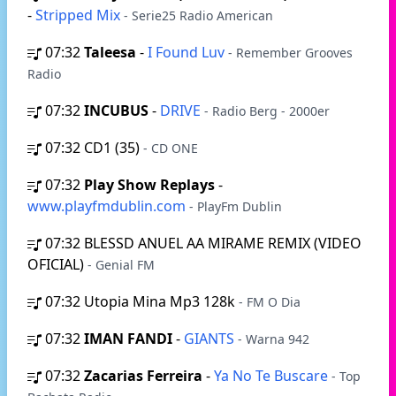
-
Stripped Mix
- Serie25 Radio American
07:32
Taleesa
-
I Found Luv
- Remember Grooves
Radio
07:32
INCUBUS
-
DRIVE
- Radio Berg - 2000er
07:32
CD1 (35)
- CD ONE
07:32
Play Show Replays
-
www.playfmdublin.com
- PlayFm Dublin
07:32
BLESSD ANUEL AA MIRAME REMIX (VIDEO
OFICIAL)
- Genial FM
07:32
Utopia Mina Mp3 128k
- FM O Dia
07:32
IMAN FANDI
-
GIANTS
- Warna 942
07:32
Zacarias Ferreira
-
Ya No Te Buscare
- Top