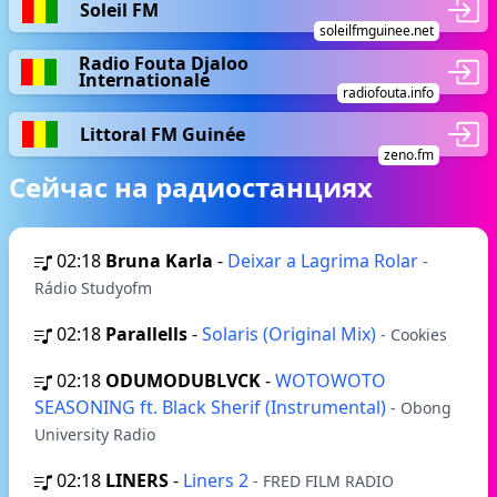
Soleil FM
soleilfmguinee.net
Radio Fouta Djaloo
Internationale
radiofouta.info
Littoral FM Guinée
zeno.fm
Сейчас на радиостанциях
02:18
Bruna Karla
-
Deixar a Lagrima Rolar
-
Rádio Studyofm
02:18
Parallells
-
Solaris (Original Mix)
- Cookies
02:18
ODUMODUBLVCK
-
WOTOWOTO
SEASONING ft. Black Sherif (Instrumental)
- Obong
University Radio
02:18
LINERS
-
Liners 2
- FRED FILM RADIO