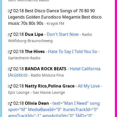
02:18
Best Disco Dance Songs of 70 80 90
Legends Golden Eurodisco Megamix Best disco
music 70s 80s 90s
- Krayot FM
02:18
Dua Lipa
-
Don't Start Now
- Radio
Wolfsburg-Braunschweig
02:18
The Hives
-
Hate To Say I Told You So
-
Gartenheim-Radio
02:18
BANDA ROCK BEATS
-
Hotel California
(Acústico)
- Radio Mistura Fina
02:18
Natty Rico,Polina Grace
-
All My Love
-
Epic Lounge - Sax House Lounge
02:18
Olivia Dean
-
text="Man I Need" song
spot="M" MediaBaseId="0" itunesTrackId="0"
amgTrackId="-1" amgArtistId="0" TAID="0"