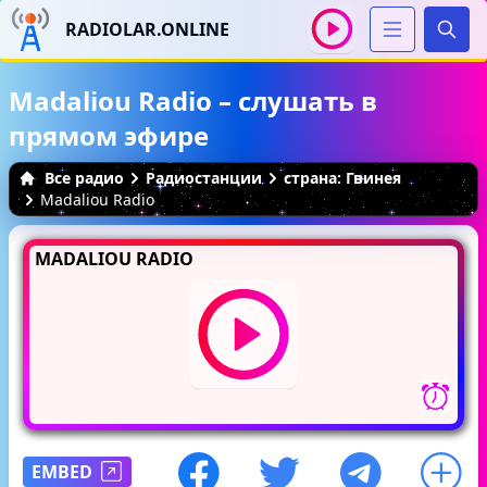
RADIOLAR.ONLINE
Иска
Madaliou Radio – слушать в
прямом эфире
Все радио
Радиостанции
страна: Гвинея
Madaliou Radio
MADALIOU RADIO
EMBED