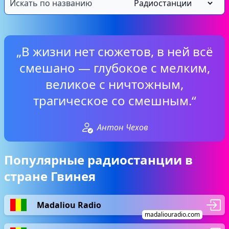
„В жизни нет сюжетов, в ней всё
смешано — глубокое с мелким,
великое с ничтожным,
трагическое со смешным.“
Антон Чехов
Популярные радиостанции в
стране Гвинея
Madaliou Radio
madaliouradio.com