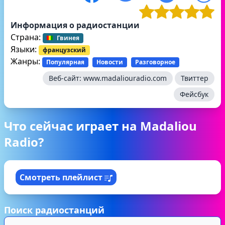
Информация о радиостанции
Страна:
Гвинея
Языки:
французский
Жанры:
Популярная
Новости
Разговорное
Веб-сайт:
www.madaliouradio.com
Твиттер
Фейсбук
Что сейчас играет на Madaliou
Radio?
Смотреть плейлист
Поиск радиостанций