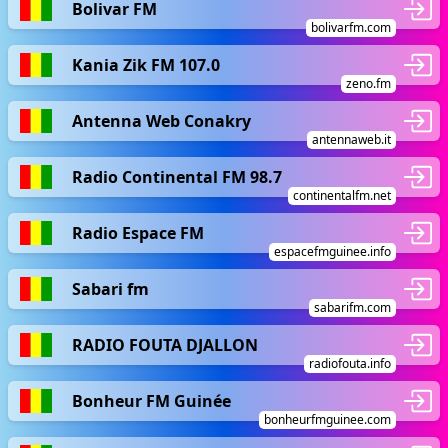
Bolivar FM
bolivarfm.com
Kania Zik FM 107.0
zeno.fm
Antenna Web Conakry
antennaweb.it
Radio Continental FM 98.7
continentalfm.net
Radio Espace FM
espacefmguinee.info
Sabari fm
sabarifm.com
RADIO FOUTA DJALLON
radiofouta.info
Bonheur FM Guinée
bonheurfmguinee.com