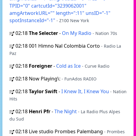
TPID="0" cartcutId="3239062001"
amgArtworkURL="" length=":11" unsID="-1"
spotInstanceId="-1"
- Z100 New York
02:18
The Selecter
-
On My Radio
- Nation 70s
02:18
001 Himno Nal Colombia Corto
- Radio La
Paz
02:18
Foreigner
-
Cold as Ice
- Curve Radio
02:18
Now Playing\:
- FunAdos RADIO
02:18
Taylor Swift
-
I Knew It, I Knew You
- Nation
Hits
02:18
Henri Pfr
-
The Night
- La Radio Plus Alpes
du Sud
02:18
Live studio Prombes Palembang
- Prombes