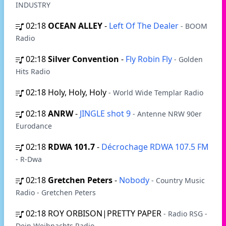
INDUSTRY
02:18
OCEAN ALLEY
-
Left Of The Dealer
- BOOM
Radio
02:18
Silver Convention
-
Fly Robin Fly
- Golden
Hits Radio
02:18
Holy, Holy, Holy
- World Wide Templar Radio
02:18
ANRW
-
JINGLE shot 9
- Antenne NRW 90er
Eurodance
02:18
RDWA 101.7
-
Décrochage RDWA 107.5 FM
- R-Dwa
02:18
Gretchen Peters
-
Nobody
- Country Music
Radio - Gretchen Peters
02:18
ROY ORBISON|PRETTY PAPER
- Radio RSG -
Dein Weihnachts Radio