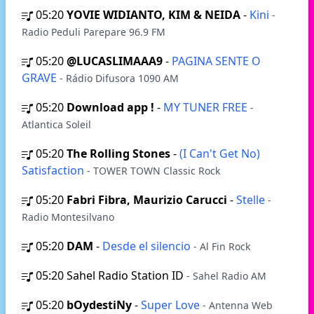
05:20
YOVIE WIDIANTO, KIM & NEIDA
-
Kini
-
Radio Peduli Parepare 96.9 FM
05:20
@LUCASLIMAAA9
-
PAGINA SENTE O
GRAVE
- Rádio Difusora 1090 AM
05:20
Download app !
-
MY TUNER FREE
-
Atlantica Soleil
05:20
The Rolling Stones
-
(I Can't Get No)
Satisfaction
- TOWER TOWN Classic Rock
05:20
Fabri Fibra, Maurizio Carucci
-
Stelle
-
Radio Montesilvano
05:20
DAM
-
Desde el silencio
- Al Fin Rock
05:20
Sahel Radio Station ID
- Sahel Radio AM
05:20
bOydestiNy
-
Super Love
- Antenna Web