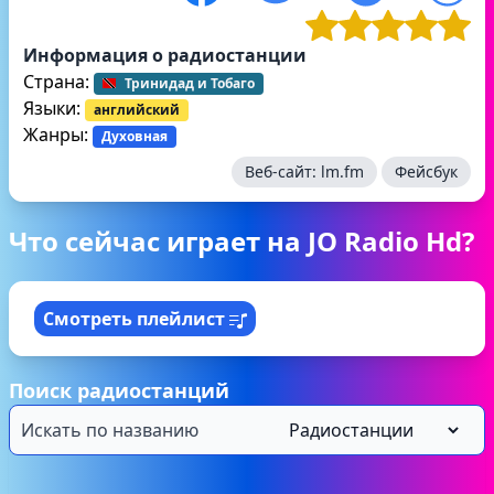
Информация о радиостанции
Страна:
Тринидад и Тобаго
Языки:
английский
Жанры:
Духовная
Веб-сайт:
lm.fm
Фейсбук
Что сейчас играет на JO Radio Hd?
Смотреть плейлист
Поиск радиостанций