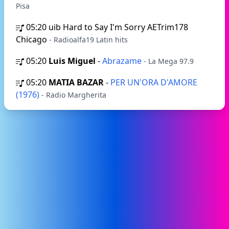
Pisa
05:20
uib Hard to Say I'm Sorry AETrim178
Chicago
- Radioalfa19 Latin hits
05:20
Luis Miguel
-
Abrazame
- La Mega 97.9
05:20
MATIA BAZAR
-
PER UN'ORA D'AMORE
(1976)
- Radio Margherita