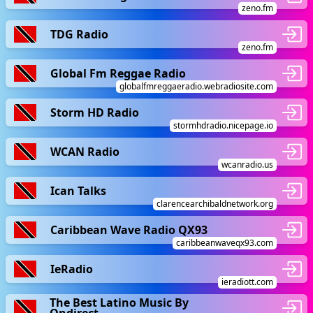
zeno.fm
TDG Radio
zeno.fm
Global Fm Reggae Radio
globalfmreggaeradio.webradiosite.com
Storm HD Radio
stormhdradio.nicepage.io
WCAN Radio
wcanradio.us
Ican Talks
clarencearchibaldnetwork.org
Caribbean Wave Radio QX93
caribbeanwaveqx93.com
IeRadio
ieradiott.com
The Best Latino Music By