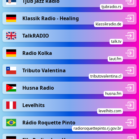
Tjub Jazz Radio
tjubradio.rs
Klassik Radio - Healing
klassikradio.de
TalkRADIO
talk.tv
Radio Kolka
laut.fm
Tributo Valentina
tributovalentina.cl
Husna Radio
husna.fm
Levelhits
levelhits.com
Rádio Roquette Pinto
radioroquettepinto.rj.gov.br