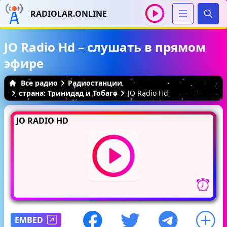
RADIOLAR.ONLINE
Иска
JO Radio Hd – слушать в прямом
эфире
Все радио
Радиостанции
страна: Тринидад и Тобаго
JO Radio Hd
JO RADIO HD
EMBED