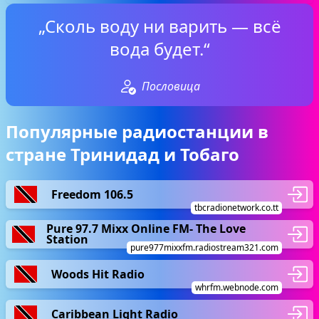
„Сколь воду ни варить — всё
вода будет.“
Пословица
Популярные радиостанции в
стране Тринидад и Тобаго
Freedom 106.5
tbcradionetwork.co.tt
Pure 97.7 Mixx Online FM- The Love
Station
pure977mixxfm.radiostream321.com
Woods Hit Radio
whrfm.webnode.com
Caribbean Light Radio