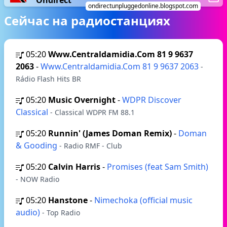
Ondirect
ondirectunpluggedonline.blogspot.com
Сейчас на радиостанциях
05:20
Www.Centraldamidia.Com 81 9 9637
2063
-
Www.Centraldamidia.Com 81 9 9637 2063
-
Rádio Flash Hits BR
05:20
Music Overnight
-
WDPR Discover
Classical
- Classical WDPR FM 88.1
05:20
Runnin' (James Doman Remix)
-
Doman
& Gooding
- Radio RMF - Club
05:20
Calvin Harris
-
Promises (feat Sam Smith)
- NOW Radio
05:20
Hanstone
-
Nimechoka (official music
audio)
- Top Radio