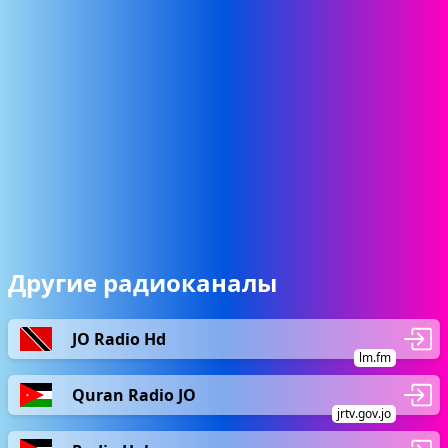
Другие радиоканалы
JO Radio Hd
lm.fm
Quran Radio JO
jrtv.gov.jo