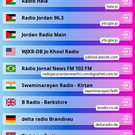
Radio Hala
hala.jo
Radio Jordan 96.3
jrtv.gov.jo
Jordan Radio Main
jrtv.gov.jo
WJKR-DB Jo Khool Radio
jokhool.wixsite.com
Rádio Jornal News FM 102 FM
radiojacarandanewsfm.comdigitalnet.com.br
Swaminarayan Radio - Kirtan
swaminarayan.faith
B Radio - Berkshire
bradio.co.uk
delta radio Brandneu
deltaradio.de