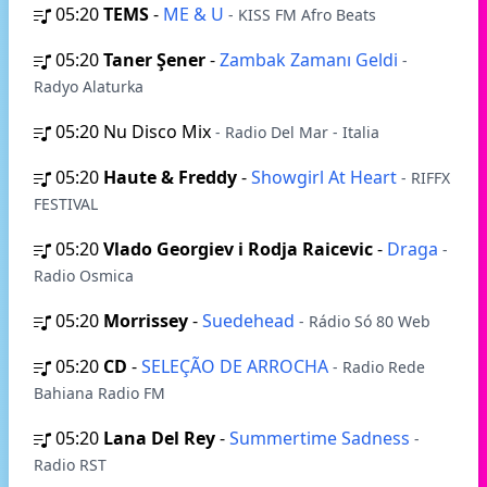
05:20
TEMS
-
ME & U
- KISS FM Afro Beats
05:20
Taner Şener
-
Zambak Zamanı Geldi
-
Radyo Alaturka
05:20
Nu Disco Mix
- Radio Del Mar - Italia
05:20
Haute & Freddy
-
Showgirl At Heart
- RIFFX
FESTIVAL
05:20
Vlado Georgiev i Rodja Raicevic
-
Draga
-
Radio Osmica
05:20
Morrissey
-
Suedehead
- Rádio Só 80 Web
05:20
CD
-
SELEÇÃO DE ARROCHA
- Radio Rede
Bahiana Radio FM
05:20
Lana Del Rey
-
Summertime Sadness
-
Radio RST