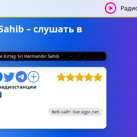
Ради
 Sahib – слушать в
ve Kirtan Sri Harmandir Sahib
радиостанции
Веб-сайт:
live.sgpc.net