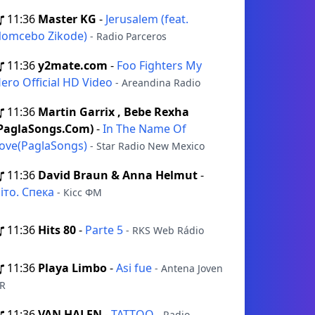
11:36
Master KG
-
Jerusalem (feat.
omcebo Zikode)
- Radio Parceros
11:36
y2mate.com
-
Foo Fighters My
ero Official HD Video
- Areandina Radio
11:36
Martin Garrix , Bebe Rexha
PaglaSongs.Com)
-
In The Name Of
ove(PaglaSongs)
- Star Radio New Mexico
11:36
David Braun & Anna Helmut
-
іто. Спека
- Кісс ФМ
11:36
Hits 80
-
Parte 5
- RKS Web Rádio
11:36
Playa Limbo
-
Asi fue
- Antena Joven
R
11:36
VAN HALEN
-
TATTOO
- Radio