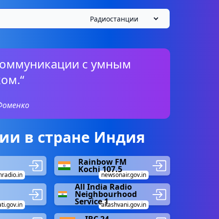
 коммуникации с умным
ом.“
Фоменко
ии в стране Индия
Rainbow FM
Kochi 107.5
radio.in
newsonair.gov.in
All India Radio
Neighbourhood
Service 1
ti.gov.in
akashvani.gov.in