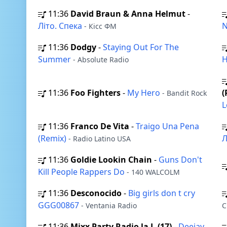
11:36
David Braun & Anna Helmut
-
Літо. Спека
N
- Кісс ФМ
11:36
Dodgy
-
Staying Out For The
Summer
H
- Absolute Radio
11:36
Foo Fighters
-
My Hero
(
- Bandit Rock
L
11:36
Franco De Vita
-
Traigo Una Pena
(Remix)
Л
- Radio Latino USA
11:36
Goldie Lookin Chain
-
Guns Don't
Kill People Rappers Do
- 140 WALCOLM
11:36
Desconocido
-
Big girls don t cry
GGG00867
- Ventania Radio
C
11:36
Mixx Party Radio la J -(17)
-
Deejay