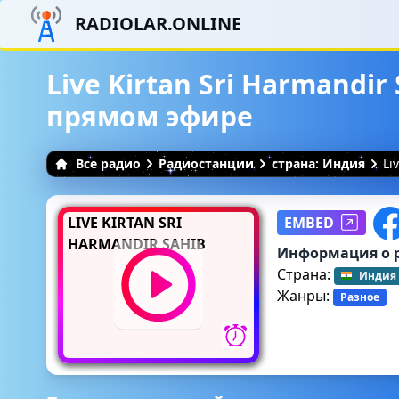
RADIOLAR.ONLINE
Live Kirtan Sri Harmandir
прямом эфире
Все радио
Радиостанции
страна: Индия
Li
LIVE KIRTAN SRI
EMBED
HARMANDIR SAHIB
Информация о 
Страна:
Индия
Жанры:
Разное