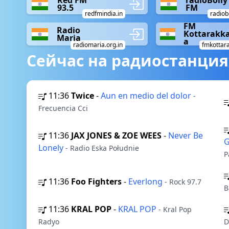
Red FM
radioBolly
93.5
FM
redfmindia.in
radiob
FM
Radio
Kottarakk
Maria
a
radiomaria.org.in
fmkottara
Сейчас на радиостанция
11:36
Twice
-
Aun en medio del dolor
-
Frecuencia Cci
11:36
JAX JONES & ZOE WEES
-
Never Be
G
Lonely
- Radio Eska Południe
P
11:36
Foo Fighters
-
Everlong
- Rock 97.7
B
11:36
KRAL POP
-
KRAL POP
- Kral Pop
Radyo
D