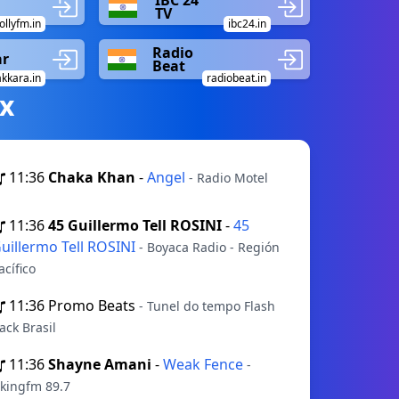
IBC 24
TV
ollyfm.in
ibc24.in
Radio
ar
Beat
kkara.in
radiobeat.in
х
11:36
Chaka Khan
-
Angel
- Radio Motel
11:36
45 Guillermo Tell ROSINI
-
45
uillermo Tell ROSINI
- Boyaca Radio - Región
acífico
11:36
Promo Beats
- Tunel do tempo Flash
ack Brasil
11:36
Shayne Amani
-
Weak Fence
-
kingfm 89.7