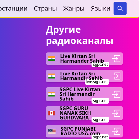
останции
Страны
Жанры
Языки
Search
Другие
радиоканалы
Live Kirtan Sri
Harmander Sahib
sgpc.net
Live Kirtan Sri
Harmandir Sahib
live.sgpc.net
SGPC Live Kirtan
Sri Harmandir
Sahib
sgpc.net
SGPC GURU
NANAK SIKH
GURDWARA
sgpc.net
SGPC PUNJABI
RADIO USA.com
sgpc.net