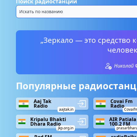
Поиск радиостанций
„Зеркало — это средство
человек
Николай 
Популярные радиостанц
Aaj Tak
Covai Fm
Radio
Radio
aajtak.in
Covaifm
Kripalu Bhakti
AIR Patiala
Dhara Radio
100.2 FM
jkp.org.in
prasarbhara