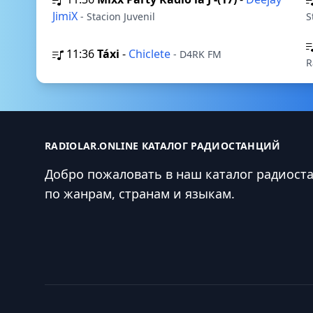
JimiX
- Stacion Juvenil
S
11:36
Táxi
-
Chiclete
- D4RK FM
R
RADIOLAR.ONLINE КАТАЛОГ РАДИОСТАНЦИЙ
Добро пожаловать в наш каталог радиост
по жанрам, странам и языкам.