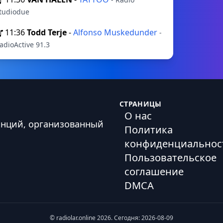
tudiodue
11:36
Todd Terje
-
Alfonso Muskedunder
-
adioActive 91.3
СТРАНИЦЫ
О нас
анций, организованный
Политика
конфиденциальнос
Пользовательское
соглашение
DMCA
© radiolar.online 2026. Сегодня: 2026-08-09