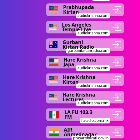
Prabhupada
Kirtan
audiokrishna.com
Los Angeles
Temple Live
audiokrishna.com
Gurbani
Kirtan Radio
gurbanikirtanradio.com
Hare Krishna
Japa
audiokrishna.com
Hare Krishna
Kirtan
audiokrishna.com
Hare Krishna
Lectures
audiokrishna.com
LA FU 103.3
FM
furadio.com.mx
AIR
Ahmednagar
prasarbharati.gov.in