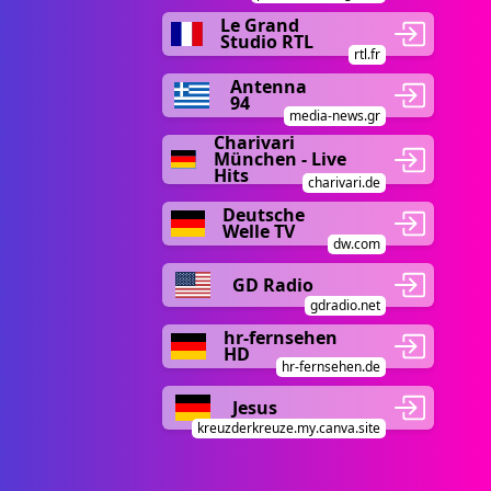
Le Grand
Studio RTL
rtl.fr
Antenna
94
media-news.gr
Charivari
München - Live
Hits
charivari.de
Deutsche
Welle TV
dw.com
GD Radio
gdradio.net
hr-fernsehen
HD
hr-fernsehen.de
Jesus
kreuzderkreuze.my.canva.site