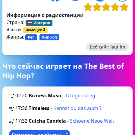
Информация о радиостанции
Страна:
Австрия
Языки:
немецкий
Жанры:
Реп
Хип хоп
Веб-сайт:
laut.fm
Что сейчас играет на The Best of
Hip Hop?
02:20
Bizness Music
-
Drogenkrieg
17:36
Timeless
-
Kennst du das auch ?
17:32
Culcha Candela
-
Schoene Neue Welt
Смотреть плейлист