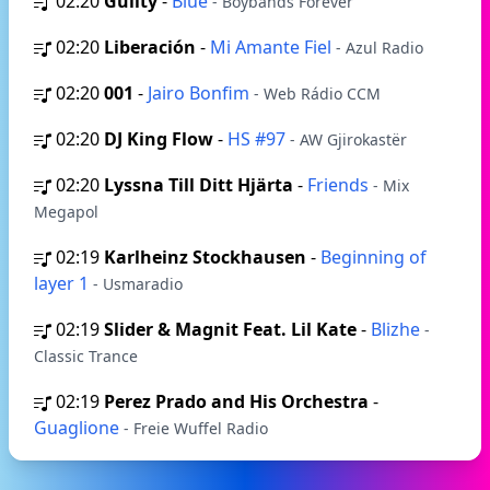
02:20
Guilty
-
Blue
- Boybands Forever
02:20
Liberación
-
Mi Amante Fiel
- Azul Radio
02:20
001
-
Jairo Bonfim
- Web Rádio CCM
02:20
DJ King Flow
-
HS #97
- AW Gjirokastër
02:20
Lyssna Till Ditt Hjärta
-
Friends
- Mix
Megapol
02:19
Karlheinz Stockhausen
-
Beginning of
layer 1
- Usmaradio
02:19
Slider & Magnit Feat. Lil Kate
-
Blizhe
-
Classic Trance
02:19
Perez Prado and His Orchestra
-
Guaglione
- Freie Wuffel Radio