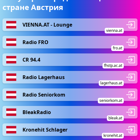
стране Австрия
VIENNA.AT - Lounge
vienna.at
Radio FRO
fro.at
CR 94.4
fhstp.ac.at
Radio Lagerhaus
lagerhaus.at
Radio Seniorkom
seniorkom.at
BleakRadio
bleak.at
Kronehit Schlager
kronehit.at