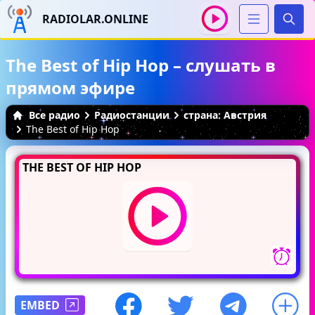
RADIOLAR.ONLINE
Иска
The Best of Hip Hop – слушать в
прямом эфире
Все радио
Радиостанции
страна: Австрия
The Best of Hip Hop
THE BEST OF HIP HOP
EMBED