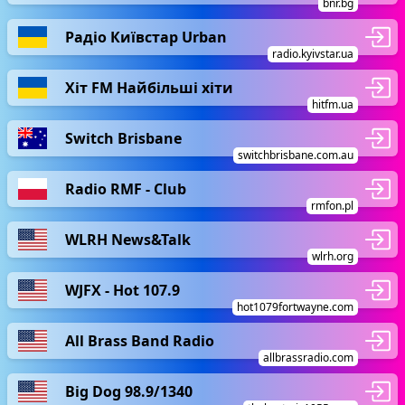
bnr.bg
Радіо Київстар Urban
radio.kyivstar.ua
Хіт FM Найбільші хіти
hitfm.ua
Switch Brisbane
switchbrisbane.com.au
Radio RMF - Club
rmfon.pl
WLRH News&Talk
wlrh.org
WJFX - Hot 107.9
hot1079fortwayne.com
All Brass Band Radio
allbrassradio.com
Big Dog 98.9/1340