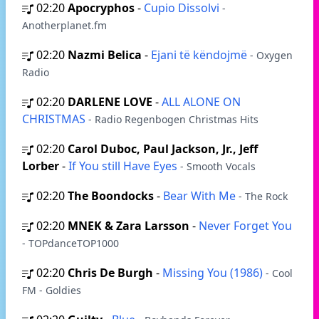
02:20
Apocryphos
-
Cupio Dissolvi
-
Anotherplanet.fm
02:20
Nazmi Belica
-
Ejani të këndojmë
- Oxygen
Radio
02:20
DARLENE LOVE
-
ALL ALONE ON
CHRISTMAS
- Radio Regenbogen Christmas Hits
02:20
Carol Duboc, Paul Jackson, Jr., Jeff
Lorber
-
If You still Have Eyes
- Smooth Vocals
02:20
The Boondocks
-
Bear With Me
- The Rock
02:20
MNEK & Zara Larsson
-
Never Forget You
- TOPdanceTOP1000
02:20
Chris De Burgh
-
Missing You (1986)
- Cool
FM - Goldies