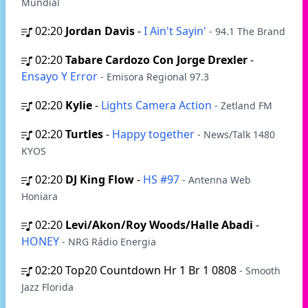
Mundial
02:20
Jordan Davis
-
I Ain't Sayin'
- 94.1 The Brand
02:20
Tabare Cardozo Con Jorge Drexler
-
Ensayo Y Error
- Emisora ​​Regional 97.3
02:20
Kylie
-
Lights Camera Action
- Zetland FM
02:20
Turtles
-
Happy together
- News/Talk 1480
KYOS
02:20
DJ King Flow
-
HS #97
- Antenna Web
Honiara
02:20
Levi/Akon/Roy Woods/Halle Abadi
-
HONEY
- NRG Rádio Energia
02:20
Top20 Countdown Hr 1 Br 1 0808
- Smooth
Jazz Florida