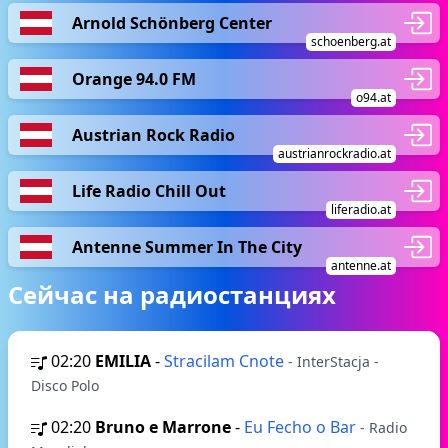
Arnold Schönberg Center
schoenberg.at
Orange 94.0 FM
o94.at
Austrian Rock Radio
austrianrockradio.at
Life Radio Chill Out
liferadio.at
Antenne Summer In The City
antenne.at
Сейчас на радиостанциях
02:20
EMILIA
-
Stracilam Cnote
- InterStacja -
Disco Polo
02:20
Bruno e Marrone
-
Eu Fecho o Bar
- Radio