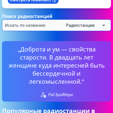
Поиск радиостанций
„Доброта и ум — свойства
старости. В двадцать лет
женщине куда интересней быть
бессердечной и
легкомысленной.“
Рэй Брэдбери
Популярные радиостанции в