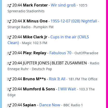
20:44
Mark Forster
-
Wir sind groß
- 105'5
Spreeradio Stadionhits
20:44
X Minus One
-
1955-12-07 (028) Nightfall
-
Strange Radio - Pumpkin FM
20:44
Mike Clark Jr
-
Cups in the air (CMLS
Clean)
- Magic 102.5 FM
20:44
Play: Replay
-
Fabulous 70
- OutOfParadise
20:44
JUPITER JONES|BLEIBT ZUSAMMEN
- Radio
Ennepe Ruhr - Deutsch Pop
20:44
Bruno M**s
-
Risk It All
- 181.FM The Office
20:44
Mumford & Sons
-
I Will Wait
- 103.3 The
Edge
20:44
Sapian
-
Dance Now
- BBC Radio 1