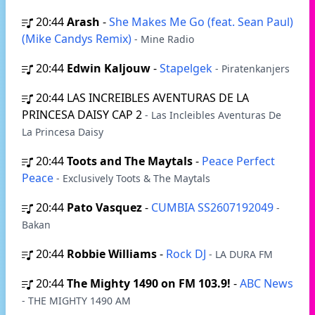
20:44
Arash
-
She Makes Me Go (feat. Sean Paul)
(Mike Candys Remix)
- Mine Radio
20:44
Edwin Kaljouw
-
Stapelgek
- Piratenkanjers
20:44
LAS INCREIBLES AVENTURAS DE LA
PRINCESA DAISY CAP 2
- Las Incleibles Aventuras De
La Princesa Daisy
20:44
Toots and The Maytals
-
Peace Perfect
Peace
- Exclusively Toots & The Maytals
20:44
Pato Vasquez
-
CUMBIA SS2607192049
-
Bakan
20:44
Robbie Williams
-
Rock DJ
- LA DURA FM
20:44
The Mighty 1490 on FM 103.9!
-
ABC News
- THE MIGHTY 1490 AM