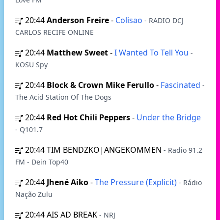
20:44
Anderson Freire
-
Colisao
- RADIO DCJ
CARLOS RECIFE ONLINE
20:44
Matthew Sweet
-
I Wanted To Tell You
-
KOSU Spy
20:44
Block & Crown Mike Ferullo
-
Fascinated
-
The Acid Station Of The Dogs
20:44
Red Hot Chili Peppers
-
Under the Bridge
- Q101.7
20:44
TIM BENDZKO|ANGEKOMMEN
- Radio 91.2
FM - Dein Top40
20:44
Jhené Aiko
-
The Pressure (Explicit)
- Rádio
Nação Zulu
20:44
AIS AD BREAK
- NRJ