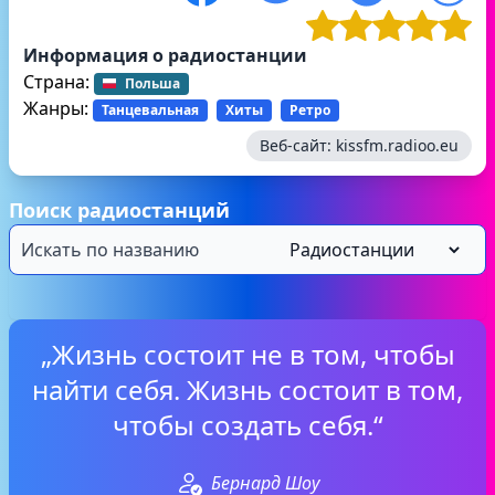
Информация о радиостанции
Страна:
Польша
Жанры:
Танцевальная
Хиты
Ретро
Веб-сайт:
kissfm.radioo.eu
Поиск радиостанций
„Жизнь состоит не в том, чтобы
найти себя. Жизнь состоит в том,
чтобы создать себя.“
Бернард Шоу