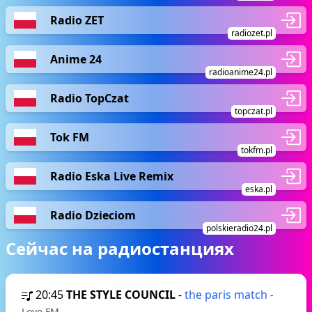
Radio ZET
radiozet.pl
Anime 24
radioanime24.pl
Radio TopCzat
topczat.pl
Tok FM
tokfm.pl
Radio Eska Live Remix
eska.pl
Radio Dzieciom
polskieradio24.pl
Сейчас на радиостанциях
20:45
THE STYLE COUNCIL
-
the paris match
-
Love FM