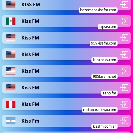
KISS FM
bozemanskissfm.com
Kiss FM
sipse.com
Kiss FM
959kissfm.com
Kiss FM
kissrocks.com
Kiss FM
985kissfm.net
Kiss FM
zeno.fm
Kiss FM
radioparallevar.com
Kiss Fm
kissfm.com.ar