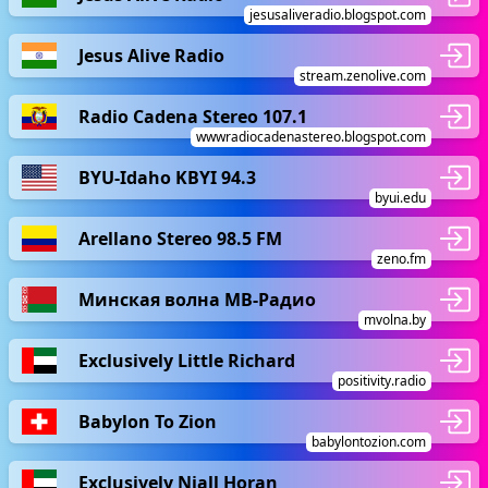
jesusaliveradio.blogspot.com
Jesus Alive Radio
stream.zenolive.com
Radio Cadena Stereo 107.1
wwwradiocadenastereo.blogspot.com
BYU-Idaho KBYI 94.3
byui.edu
Arellano Stereo 98.5 FM
zeno.fm
Минская волна МВ-Радио
mvolna.by
Exclusively Little Richard
positivity.radio
Babylon To Zion
babylontozion.com
Exclusively Niall Horan