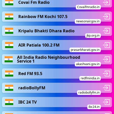
Covai Fm Radio
Covaifmradio.in
Rainbow FM Kochi 107.5
newsonair.gov.in
Kripalu Bhakti Dhara Radio
jkp.org.in
AIR Patiala 100.2 FM
prasarbharati.gov.in
All India Radio Neighbourhood
Service 1
akashvani.gov.in
Red FM 93.5
redfmindia.in
radioBollyFM
radiobollyfm.in
IBC 24 TV
ibc24.in