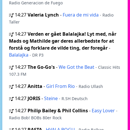
Radio Generacion de Fuego
14:27
Valeria Lynch
-
Fuera de mi vida
- Radio
Taller
14:27
Verden er gået Balalajka! Lyt med, når
Mads og Mathilde gør deres allerbedste for at
forstå og forklare de vilde ting, der foregår
-
Balalajka
- DR P3
14:27
The Go-Go's
-
We Got the Beat
- Classic Hits
107.3 FM
14:27
Anitta
-
Girl From Rio
- Radio Ullash
14:27
JORIS
-
Steine
- R.SH Deutsch
14:27
Philip Bailey & Phil Collins
-
Easy Lover
-
Radio Bob! BOBs 80er Rock
14:27
RASTA
-
HVALA BOGU
- Radio Balkan