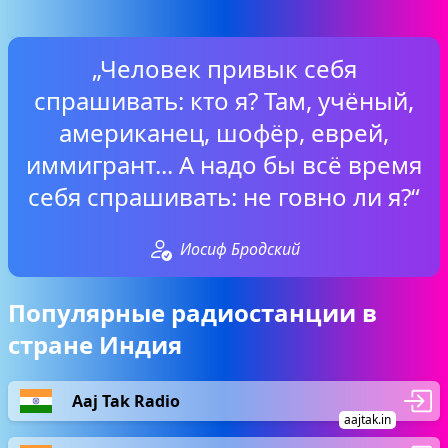
„Человек привык себя
спрашивать: кто я? Там, учёный,
американец, шофёр, еврей,
иммигрант... А надо бы всё время
себя спрашивать: не говно ли я?“
Иосиф Бродский
Популярные радиостанции в
стране Индия
Aaj Tak Radio
aajtak.in