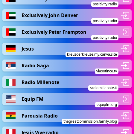
positivity.radio
Exclusively John Denver
positivity.radio
Exclusively Peter Frampton
positivity.radio
Jesus
kreuzderkreuze.my.canva.site
Radio Gaga
vlasotince.tv
Radio Millenote
radiomillenote.it
Equip FM
equipfm.org
Parousia Radio
thegreatcommission.family.blog
Jesús Vive radio