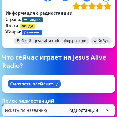
Информация о радиостанции
Страна:
Индия
Языки:
хинди
Жанры:
Духовная
Веб-сайт:
jesusaliveradio.blogspot.com
Фейсбук
Что сейчас играет на Jesus Alive
Radio?
Смотреть плейлист
Поиск радиостанций