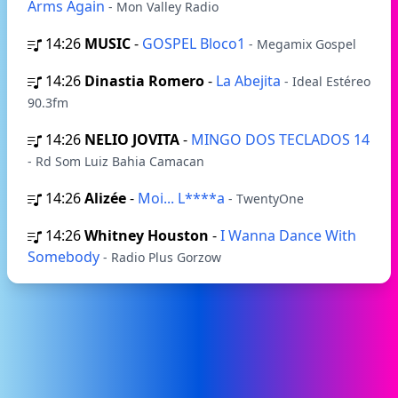
Arms Again
- Mon Valley Radio
14:26
MUSIC
-
GOSPEL Bloco1
- Megamix Gospel
14:26
Dinastia Romero
-
La Abejita
- Ideal Estéreo
90.3fm
14:26
NELIO JOVITA
-
MINGO DOS TECLADOS 14
- Rd Som Luiz Bahia Camacan
14:26
Alizée
-
Moi... L****a
- TwentyOne
14:26
Whitney Houston
-
I Wanna Dance With
Somebody
- Radio Plus Gorzow