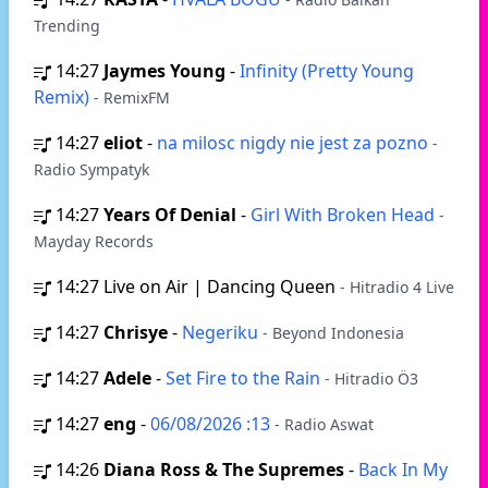
Trending
14:27
Jaymes Young
-
Infinity (Pretty Young
Remix)
- RemixFM
14:27
eliot
-
na milosc nigdy nie jest za pozno
-
Radio Sympatyk
14:27
Years Of Denial
-
Girl With Broken Head
-
Mayday Records
14:27
Live on Air | Dancing Queen
- Hitradio 4 Live
14:27
Chrisye
-
Negeriku
- Beyond Indonesia
14:27
Adele
-
Set Fire to the Rain
- Hitradio Ö3
14:27
eng
-
06/08/2026 :13
- Radio Aswat
14:26
Diana Ross & The Supremes
-
Back In My