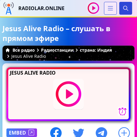
RADIOLAR.ONLINE
Иска
Jesus Alive Radio – слушать в
прямом эфире
Все радио
Радиостанции
страна: Индия
Jesus Alive Radio
JESUS ALIVE RADIO
EMBED