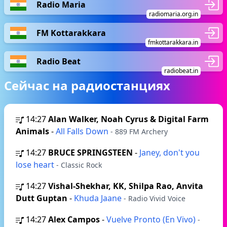
Radio Maria
radiomaria.org.in
FM Kottarakkara
fmkottarakkara.in
Radio Beat
radiobeat.in
Сейчас на радиостанциях
14:27
Alan Walker, Noah Cyrus & Digital Farm
Animals
-
All Falls Down
- 889 FM Archery
14:27
BRUCE SPRINGSTEEN
-
Janey, don't you
lose heart
- Classic Rock
14:27
Vishal-Shekhar, KK, Shilpa Rao, Anvita
Dutt Guptan
-
Khuda Jaane
- Radio Vivid Voice
14:27
Alex Campos
-
Vuelve Pronto (En Vivo)
-