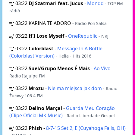
03:22
DJ Szatmari feat. Jucus
-
Mondd
- TOP FM
rádió
03:22
KARINA TE ADORO
- Radio Poli Salsa
03:22
If I Lose Myself
-
OneRepublic
- NRJ
03:22
Colorblast
-
Message In A Bottle
(Colorblast Version)
- Helia - Hits 2016
03:22
Suel/Grupo Menos É Mais
-
Ao Vivo
-
Radio Itajuípe FM
03:22
Mrozu
-
Nie ma miejsca jak dom
- Radio
Żuławy 106.4 FM
03:22
Delino Marçal
-
Guarda Meu Coração
(Clipe Oficial MK Music)
- Radio Liberdade Gospel
03:22
Phish
-
8-7-15 Set 2, E (Cuyahoga Falls, OH)