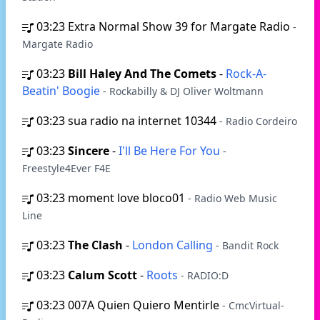
03:23
Extra Normal Show 39 for Margate Radio
-
Margate Radio
03:23
Bill Haley And The Comets
-
Rock-A-
Beatin' Boogie
- Rockabilly & DJ Oliver Woltmann
03:23
sua radio na internet 10344
- Radio Cordeiro
03:23
Sincere
-
I'll Be Here For You
-
Freestyle4Ever F4E
03:23
moment love bloco01
- Radio Web Music
Line
03:23
The Clash
-
London Calling
- Bandit Rock
03:23
Calum Scott
-
Roots
- RADIO:D
03:23
007A Quien Quiero Mentirle
- CmcVirtual-