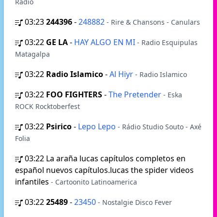
Radio
03:23
244396
-
248882
- Rire & Chansons - Canulars
03:22
GE LA
-
HAY ALGO EN MI
- Radio Esquipulas
Matagalpa
03:22
Radio Islamico
-
Al Hiyr
- Radio Islamico
03:22
FOO FIGHTERS
-
The Pretender
- Eska
ROCK Rocktoberfest
03:22
Psirico
-
Lepo Lepo
- Rádio Studio Souto - Axé
Folia
03:22
La araña lucas capítulos completos en
español nuevos capítulos.lucas the spider videos
infantiles
- Cartoonito Latinoamerica
03:22
25489
-
23450
- Nostalgie Disco Fever