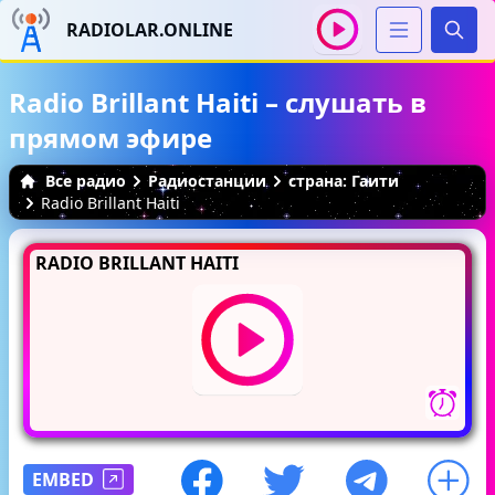
RADIOLAR.ONLINE
Иска
Radio Brillant Haiti – слушать в
прямом эфире
Все радио
Радиостанции
страна: Гаити
Radio Brillant Haiti
RADIO BRILLANT HAITI
EMBED