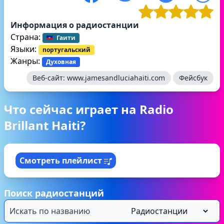
Информация о радиостанции
Страна:
Гаити
Языки:
португальский
Жанры:
Духовная
Веб-сайт:
www.jamesandluciahaiti.com
Фейсбук
Что сейчас играет на Radio
Brillant Haiti?
Смотреть плейлист
Поиск радиостанций