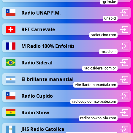
rgrfm.be
Radio UNAP F.M.
unap.cl
RFT Carnevale
radioticino.com
M Radio 100% Enfoirés
mradio.fr
Radio Sideral
radiosideral.com.br
El brillante manantial
elbrillantemanantial.com
Radio Cupido
radiocupidofm.wixsite.com
Radio Show
radioshowbolivia.com
JHS Radio Catolica