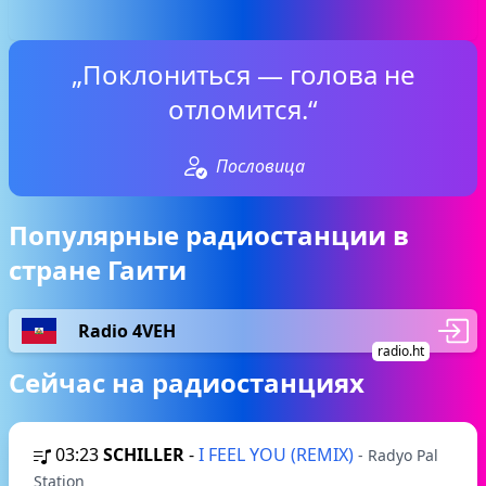
„Поклониться — голова не
отломится.“
Пословица
Популярные радиостанции в
стране Гаити
Radio 4VEH
radio.ht
Сейчас на радиостанциях
03:23
SCHILLER
-
I FEEL YOU (REMIX)
- Radyo Pal
Station