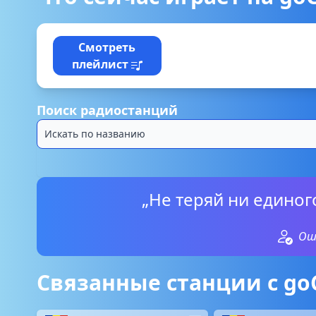
Смотреть
плейлист
Поиск радиостанций
„Не теряй ни единог
Ош
Связанные станции с go