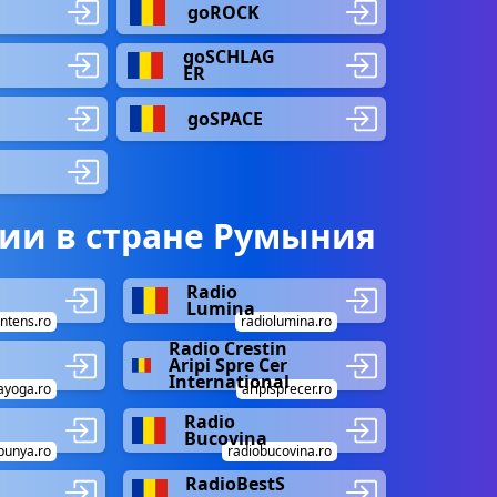
goROCK
goSCHLAG
ER
goSPACE
ии в стране Румыния
Radio
Lumina
intens.ro
radiolumina.ro
Radio Crestin
Aripi Spre Cer
International
ayoga.ro
aripisprecer.ro
Radio
Bucovina
bunya.ro
radiobucovina.ro
RadioBestS