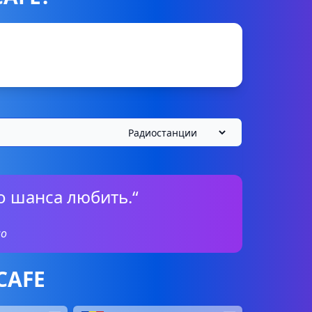
о шанса любить.“
о
CAFE