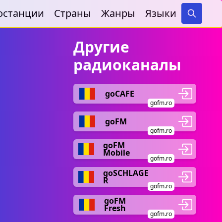
останции
Страны
Жанры
Языки
Search
Другие
радиоканалы
goCAFE
gofm.ro
goFM
gofm.ro
goFM
Mobile
gofm.ro
goSCHLAGE
R
gofm.ro
goFM
Fresh
gofm.ro