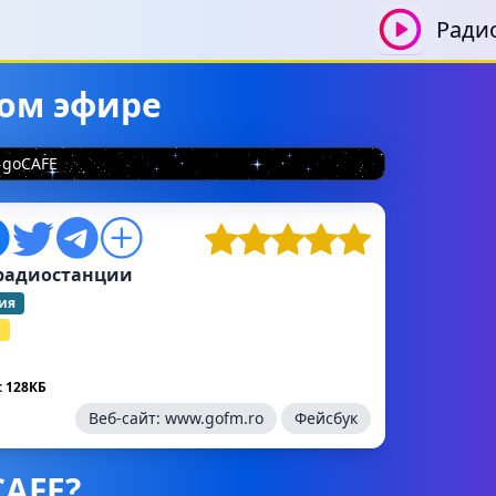
Ради
мом эфире
goCAFE
радиостанции
ия
й
 128КБ
Веб-сайт:
www.gofm.ro
Фейсбук
CAFE?