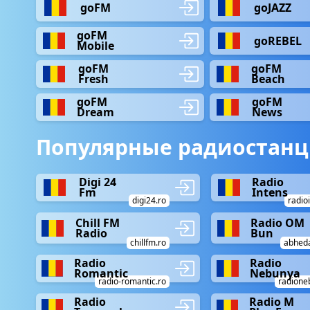
goFM
goJAZZ
goFM
goREBEL
Mobile
goFM
goFM
Fresh
Beach
goFM
goFM
Dream
News
Популярные радиостанц
Digi 24
Radio
Fm
Intens
digi24.ro
radio
Chill FM
Radio OM
Radio
Bun
chillfm.ro
abhed
Radio
Radio
Romantic
Nebunya
radio-romantic.ro
radione
Radio
Radio M