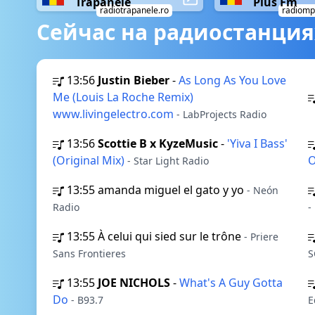
Trapanele
Plus Fm
radiotrapanele.ro
radiomp
Сейчас на радиостанция
13:56
Justin Bieber
-
As Long As You Love
Me (Louis La Roche Remix)
www.livingelectro.com
- LabProjects Radio
13:56
Scottie B x KyzeMusic
-
'Yiva I Bass'
(Original Mix)
- Star Light Radio
13:55
amanda miguel el gato y yo
- Neón
Radio
-
13:55
À celui qui sied sur le trône
- Priere
Sans Frontieres
S
13:55
JOE NICHOLS
-
What's A Guy Gotta
Do
- B93.7
E