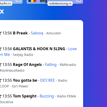
ong
lusfm.ro
radiobestsong.ro
х
13:56
B Praak
-
Salooq
- AmListen
13:56
GALANTIS & HOOK N SLING
-
Love
On Me
- SeeJay Radio
13:55
Rage Of Angels
-
Falling
- RMNradio
 RockHausRadio
13:55
You gotta be
-
DES'REE
- Radio
COOP - Girl Power
13:55
Tom Speight
-
Buzzing
- Rádio FEMA
ducativa