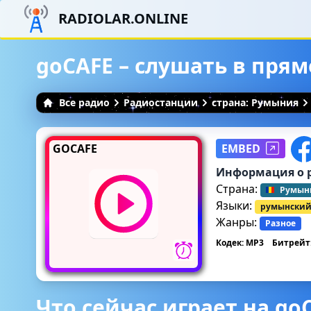
RADIOLAR.ONLINE
goCAFE – слушать в пря
Все радио
Радиостанции
страна: Румыния
GOCAFE
EMBED
Информация о 
Страна:
Румын
Языки:
румынски
Жанры:
Разное
Кодек: MP3
Битрейт:
Что сейчас играет на go