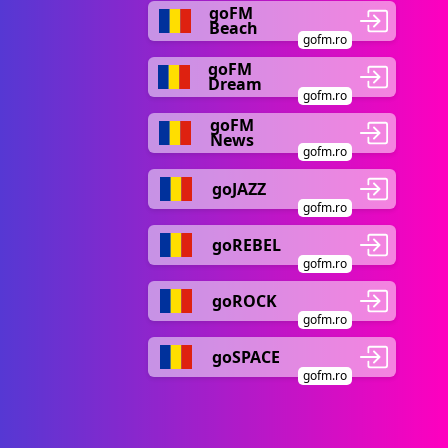
goFM
Beach
gofm.ro
goFM
Dream
gofm.ro
goFM
News
gofm.ro
goJAZZ
gofm.ro
goREBEL
gofm.ro
goROCK
gofm.ro
goSPACE
gofm.ro