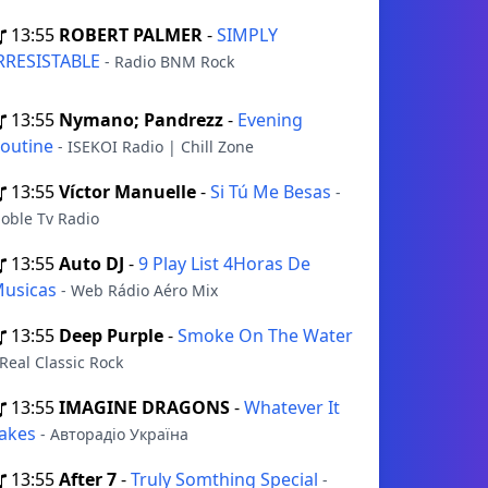
13:55
ROBERT PALMER
-
SIMPLY
RRESISTABLE
- Radio BNM Rock
13:55
Nymano; Pandrezz
-
Evening
outine
- ISEKOI Radio | Chill Zone
13:55
Víctor Manuelle
-
Si Tú Me Besas
-
oble Tv Radio
13:55
Auto DJ
-
9 Play List 4Horas De
usicas
- Web Rádio Aéro Mix
13:55
Deep Purple
-
Smoke On The Water
 Real Classic Rock
13:55
IMAGINE DRAGONS
-
Whatever It
akes
- Авторадіо Україна
13:55
After 7
-
Truly Somthing Special
-