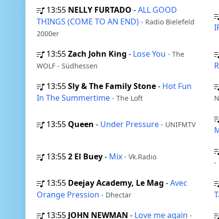
13:55
NELLY FURTADO
-
ALL GOOD
THINGS (COME TO AN END)
- Radio Bielefeld
I
2000er
13:55
Zach John King
-
Lose You
- The
R
WOLF - Südhessen
13:55
Sly & The Family Stone
-
Hot Fun
In The Summertime
- The Loft
N
13:55
Queen
-
Under Pressure
- UNIFMTV
M
13:55
2 El Buey
-
Mix
- Vk.Radio
-
13:55
Deejay Academy, Le Mag
-
Avec
Orange Pression
T
- Dhectar
13:55
JOHN NEWMAN
-
Love me again
-