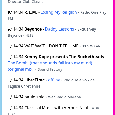
Dhectar Club Classic
14:34
R.E.M.
-
Losing My Religion
- Rádio One Play
FM
14:34
Beyonce
-
Daddy Lessons
- Exclusively
Beyonce - HITS
14:34
WAIT WAIT... DON'T TELL ME
- 90.5 WKAR
14:34
Kenny Dope presents The Bucketheads
-
The Bomb! (these sounds fall into my mind)
(original mix).
- Sound Factory
14:34
LibreTime
-
offline
- Radio Tele Voix de
l'Eglise Chretienne
14:34
paulo solo
- Web Radio Maraba
14:34
Classical Music with Vernon Neal
- WRKF
HD2