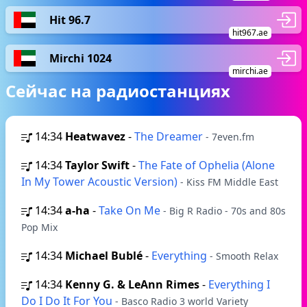
Hit 96.7
hit967.ae
Mirchi 1024
mirchi.ae
Сейчас на радиостанциях
14:34
Heatwavez
-
The Dreamer
- 7even.fm
14:34
Taylor Swift
-
The Fate of Ophelia (Alone
In My Tower Acoustic Version)
- Kiss FM Middle East
14:34
a-ha
-
Take On Me
- Big R Radio - 70s and 80s
Pop Mix
14:34
Michael Bublé
-
Everything
- Smooth Relax
14:34
Kenny G. & LeAnn Rimes
-
Everything I
Do I Do It For You
- Basco Radio 3 world Variety