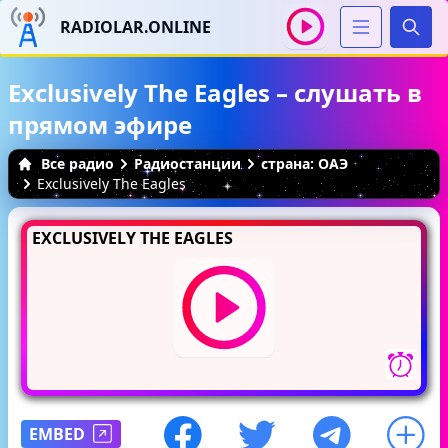
RADIOLAR.ONLINE
Иска
Exclusively The Eagles – слушать в
прямом эфире
Все радио
Радиостанции
страна: ОАЭ
Exclusively The Eagles
EXCLUSIVELY THE EAGLES
EMBED