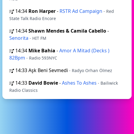
14:34
Ron Harper
-
RSTR Ad Campaign
- Red
State Talk Radio Encore
14:34
Shawn Mendes & Camila Cabello
-
Senorita
- HIT FM
14:34
Mike Bahia
-
Amor A Mitad (Decks )
82Bpm
- Radio 593NYC
14:33
Aşk Beni Sevmedi
- Radyo Orhan Ölmez
14:33
David Bowie
-
Ashes To Ashes
- Bailiwick
Radio Classics