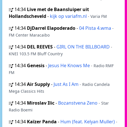
14:34
Live met de Baansluiper uit
Hollandscheveld
-
kijk op variafm.nl
- Varia FM
14:34
DjDarrel Elapoderado
-
04 Pista 4.wma
-
FM Center Maracaibo
14:34
DEL REEVES
-
GIRL ON THE BILLBOARD
-
KNEI 103.5 FM Bluff Country
14:34
Genesis
-
Jesus He Knows Me
- Radio RMF
FM
14:34
Air Supply
-
Just As I Am
- Radio Candela
Mega Classics Hits
14:34
Miroslav Ilic
-
Bozanstvena Zeno
- Star
Radio Boemi
14:34
Kaïzer Panda
-
Hum (feat. Kelyan Muller)
-