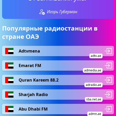
Игорь Губерман
Популярные радиостанции в
стране ОАЭ
Adtvmena
adtv.ae
Emarat FM
admedia.ae
Quran Kareem 88.2
adradio.ae
Sharjah Radio
sba.net.ae
Abu Dhabi FM
admn.ae