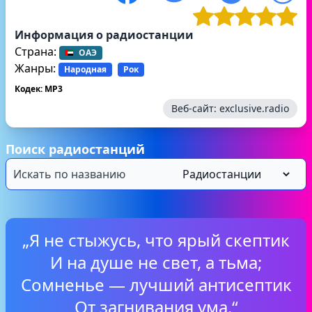
Информация о радиостанции
Страна:
ОАЭ
Жанры:
Народная
Рок
Кодек: MP3
Веб-сайт:
exclusive.radio
Поиск радиостанций
„Я не стыжусь, что ярый скептик
И на душе не свет, а тьма;
Сомненье — лучший антисептик
От загнивания ума.“