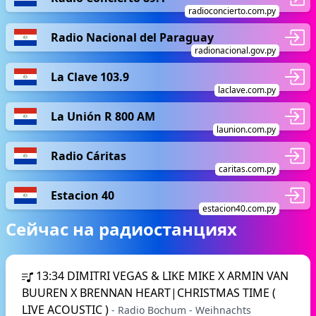
radioconcierto.com.py
Radio Nacional del Paraguay
radionacional.gov.py
La Clave 103.9
laclave.com.py
La Unión R 800 AM
launion.com.py
Radio Cáritas
caritas.com.py
Estacion 40
estacion40.com.py
Сейчас на радиостанциях
13:34
DIMITRI VEGAS & LIKE MIKE X ARMIN VAN
BUUREN X BRENNAN HEART|CHRISTMAS TIME (
LIVE ACOUSTIC )
- Radio Bochum - Weihnachts