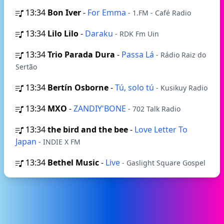
13:34
Bon Iver
-
For Emma
- 1.FM - Café Radio
13:34
Lilo Lilo
-
Daraku
- RDK Fm Uin
13:34
Trio Parada Dura
-
Passa Lá
- Rádio Raiz do
Sertão
13:34
Bertín Osborne
-
Tú, solo tú
- Kusikuy Radio
13:34
MXO
-
ZANDIY'BONE
- 702 Talk Radio
13:34
the bird and the bee
-
Love Letter To
Japan
- INDIE X FM
13:34
Bethel Music
-
Live
- Gaslight Square Gospel