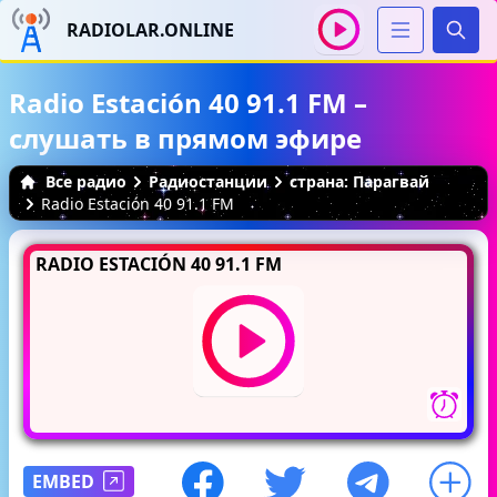
RADIOLAR.ONLINE
Иска
Radio Estación 40 91.1 FM –
слушать в прямом эфире
Все радио
Радиостанции
страна: Парагвай
Radio Estación 40 91.1 FM
RADIO ESTACIÓN 40 91.1 FM
EMBED