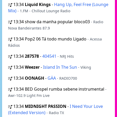
13:34
Liquid Kings
-
Hang Up, Feel Free (Lounge
Mix)
- 1.FM - Chillout Lounge Radio
13:34
show da manha popular bloco03
- Radio
Nova Bandeirantes 87.9
13:34
Pop2 06 Tá todo mundo Ligado
- Acessa
Rádios
13:34
287578
-
404541
- NRJ Hits
13:34
Weezer
-
Island In The Sun
- Viking
13:34
OONAGH
-
GÄA
- RADIO700
13:34
BED Gospel rumba sebene instrumental
-
Awr-102.9 Light Fm Live
13:34
MIDNIGHT PASSION
-
I Need Your Love
(Extended Version)
- Radio TX