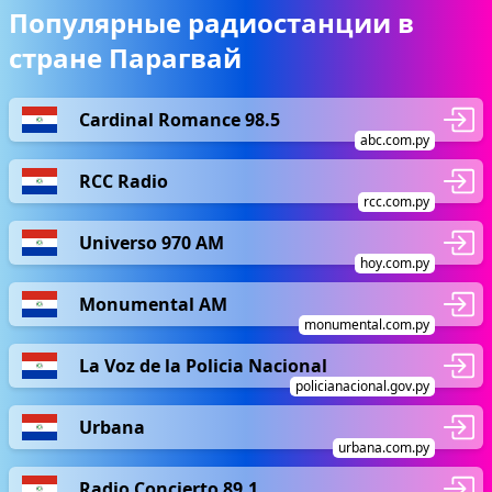
Популярные радиостанции в
стране Парагвай
Cardinal Romance 98.5
abc.com.py
RCC Radio
rcc.com.py
Universo 970 AM
hoy.com.py
Monumental AM
monumental.com.py
La Voz de la Policia Nacional
policianacional.gov.py
Urbana
urbana.com.py
Radio Concierto 89.1