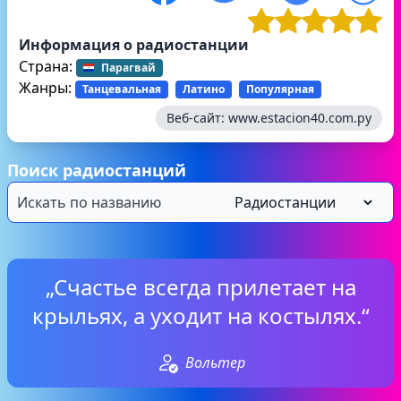
Информация о радиостанции
Страна:
Парагвай
Жанры:
Танцевальная
Латино
Популярная
Веб-сайт:
www.estacion40.com.py
Поиск радиостанций
„Счастье всегда прилетает на
крыльях, а уходит на костылях.“
Вольтер