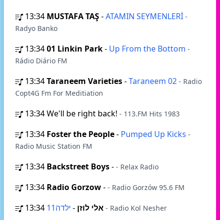
13:34
MUSTAFA TAŞ
-
ATAMIN SEYMENLERİ
-
Radyo Banko
13:34
01 Linkin Park
-
Up From the Bottom
-
Rádio Diário FM
13:34
Taraneem Varieties
-
Taraneem 02
- Radio
Copt4G Fm For Meditiation
13:34
We'll be right back!
- 113.FM Hits 1983
13:34
Foster the People
-
Pumped Up Kicks
-
Radio Music Station FM
13:34
Backstreet Boys
-
- Relax Radio
13:34
Radio Gorzow
-
- Radio Gorzów 95.6 FM
13:34
-
אלי לוזן
ילדה11
- Radio Kol Nesher