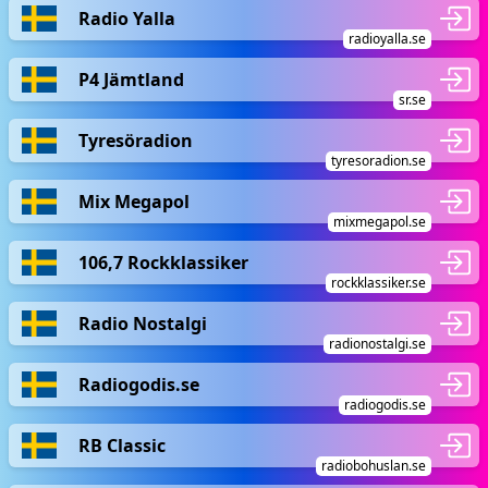
Radio Yalla
radioyalla.se
P4 Jämtland
sr.se
Tyresöradion
tyresoradion.se
Mix Megapol
mixmegapol.se
106,7 Rockklassiker
rockklassiker.se
Radio Nostalgi
radionostalgi.se
Radiogodis.se
radiogodis.se
RB Classic
radiobohuslan.se