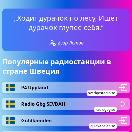
„Ходит дурачок по лесу, Ищет
дурачок глупее себя.“
Егор Летов
Популярные радиостанции в
стране Швеция
P4 Uppland
sverigesradio.se
Radio Gbg SEVDAH
radiogbg.se
Guldkanalen
guldkanalen.se