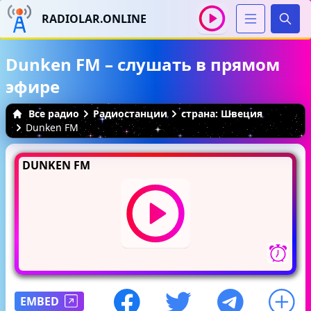
RADIOLAR.ONLINE
Иска
Dunken FM – слушать в прямом
эфире
Все радио
Радиостанции
страна: Швеция
Dunken FM
DUNKEN FM
EMBED