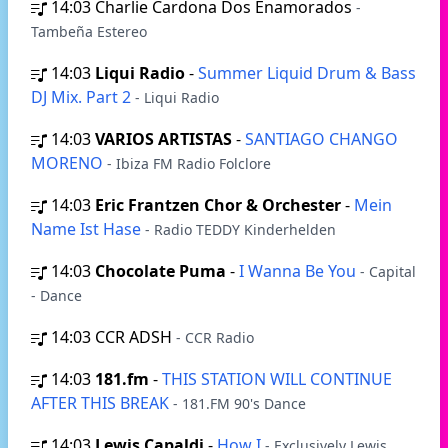
14:03
Charlie Cardona Dos Enamorados
-
Tambeña Estereo
14:03
Liqui Radio
-
Summer Liquid Drum & Bass
DJ Mix. Part 2
- Liqui Radio
14:03
VARIOS ARTISTAS
-
SANTIAGO CHANGO
MORENO
- Ibiza FM Radio Folclore
14:03
Eric Frantzen Chor & Orchester
-
Mein
Name Ist Hase
- Radio TEDDY Kinderhelden
14:03
Chocolate Puma
-
I Wanna Be You
- Capital
- Dance
14:03
CCR ADSH
- CCR Radio
14:03
181.fm
-
THIS STATION WILL CONTINUE
AFTER THIS BREAK
- 181.FM 90's Dance
14:03
Lewis Capaldi
-
How I
- Exclusively Lewis