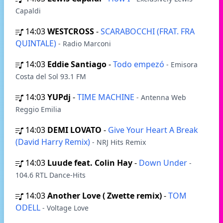
Capaldi
14:03
WESTCROSS
-
SCARABOCCHI (FRAT. FRA
QUINTALE)
- Radio Marconi
14:03
Eddie Santiago
-
Todo empezó
- Emisora
Costa del Sol 93.1 FM
14:03
YUPdj
-
TIME MACHINE
- Antenna Web
Reggio Emilia
14:03
DEMI LOVATO
-
Give Your Heart A Break
(David Harry Remix)
- NRJ Hits Remix
14:03
Luude feat. Colin Hay
-
Down Under
-
104.6 RTL Dance-Hits
14:03
Another Love ( Zwette remix)
-
TOM
ODELL
- Voltage Love