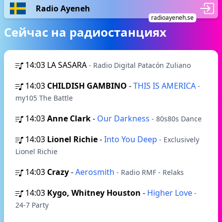
Radio Ayeneh
radioayeneh.se
Сейчас на радиостанциях
14:03
LA SASARA
- Radio Digital Patacón Zuliano
14:03
CHILDISH GAMBINO
-
THIS IS AMERICA
-
my105 The Battle
14:03
Anne Clark
-
Our Darkness
- 80s80s Dance
14:03
Lionel Richie
-
Into You Deep
- Exclusively
Lionel Richie
14:03
Crazy
-
Aerosmith
- Radio RMF - Relaks
14:03
Kygo, Whitney Houston
-
Higher Love
-
24-7 Party