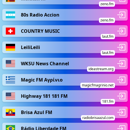
zeno.fm
80s Radio Accion
zeno.fm
COUNTRY MUSIC
laut.fm
LeiliLeili
laut.fm
WKSU News Channel
ideastream.org
Magic FM Αγρίνιο
magicfmagrinio.net
Highway 181 181 FM
181.fm
Brisa Azul FM
radiobrisaazul.com
Rádio Liberdade FM