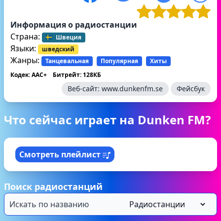
Информация о радиостанции
Страна:
Швеция
Языки:
шведский
Жанры:
Танцевальная
Популярная
Хиты
Кодек: AAC+
Битрейт: 128КБ
Веб-сайт:
www.dunkenfm.se
Фейсбук
Что сейчас играет на Dunken FM?
Смотреть плейлист
Поиск радиостанций