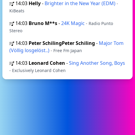
14:03
Helly
-
Brighter in the New Year (EDM)
-
KiBeats
14:03
Bruno M**s
-
24K Magic
- Radio Punto
Stereo
14:03
Peter SchilingPeter Schiling
-
Major Tom
(Völlig losgelöst..)
- Free Fm Japan
14:03
Leonard Cohen
-
Sing Another Song, Boys
- Exclusively Leonard Cohen