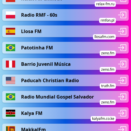
relax-fm.ru
Radio RMF - 60s
rmfon.pl
Llosa FM
llosafm.com
Patotinha FM
zeno.fm
Barrio Juvenil Música
zeno.fm
Paducah Christian Radio
truth.fm
Radio Mundial Gospel Salvador
zeno.fm
Kalya FM
kalyafm.co.ke
MakkalFm