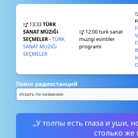
r
13:33
TÜRK
F
SANAT MÜZiĞi
12:00
turk sanat
V
SEÇMELER
-
TÜRK
muzigi esintiler
F
SANAT MÜZiĞi
programi
R
SEÇMELER
I
D
Поиск радиостанций
„У толпы есть глаза и уши, 
столько же 