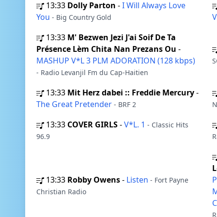
13:33
Dolly Parton
-
I Will Always Love
You
V
- Big Country Gold
13:33
M' Bezwen Jezi J'ai Soif De Ta
Présence Lèm Chita Nan Prezans Ou
-
MASHUP V*L 3 PLM ADORATION (128 kbps)
S
- Radio Levanjil Fm du Cap-Haitien
13:33
Mit Herz dabei :: Freddie Mercury
-
The Great Pretender
- BRF 2
N
13:33
COVER GIRLS
-
V*L. 1
- Classic Hits
96.9
R
L
13:33
Robby Owens
-
Listen
P
- Fort Payne
M
Christian Radio
C
R