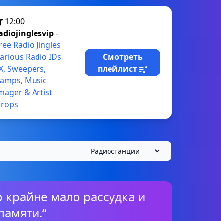
12:00
adiojinglesvip
-
ree Radio Jingles
arious Radio IDs
Смотреть
X, Sweepers,
плейлист
amps, Music
mager & Artist
rops
но крайне мало рассудка и
памяти.“