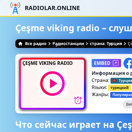
RADIOLAR.ONLINE
Çeşme viking radio – сл
Все радио
Радиостанции
страна: Турция
Ç
ÇEŞME VIKING RADIO
EMBED
Информация о 
Страна:
Турци
Языки:
турецкий
Жанры:
Популярн
Ве
Что сейчас играет на Çeş