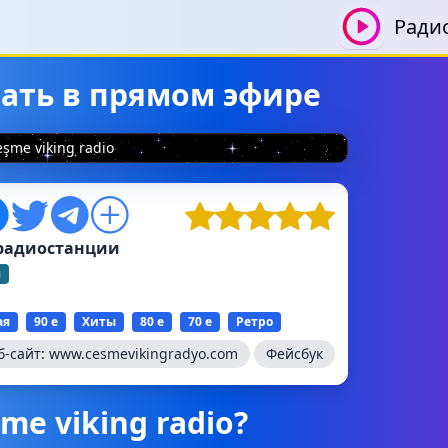
Ради
ушать в прямом эфире
eşme viking radio
радиостанции
я
ая
90 е
Хиты
80 е
70 е
Ретро
б-сайт:
www.cesmevikingradyo.com
Фейсбук
me viking radio?