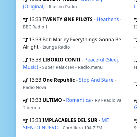
(Original)
L
- Illusion Radio
13:33
TWENTY ØNE PILØTS
-
Heathens
-
BBC Radio 1
I
13:33
Bob Marley Everythings Gonna Be
Alright
- Isunga Radio
-
13:33
LIBORIO CONTI
-
Peaceful (Sleep
Music)
- Super Relax FM - Radio.menu
H
13:33
One Republic
-
Stop And Stare
-
Radio Nova
13:33
ULTIMO
-
Romantica
- RVT-Radio Val
Tiberina
13:33
IMPLACABLES DEL SUR
-
ME
SIENTO NUEVO
- Cordillera 104.7 FM
9