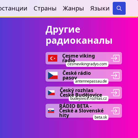
останции
Страны
Жанры
Языки
Search
Другие
радиоканалы
Çeşme viking
radio
cesmevikingradyo.com
České rádio
pasov
antennepassau.de
Český rozhlas
České Budějovice
budejovice.rozhlas.cz
RÁDIO BETA -
České a Slovenské
hity
beta.sk