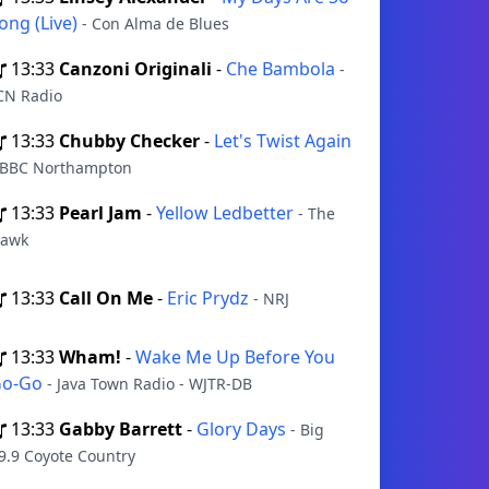
ong (Live)
- Con Alma de Blues
13:33
Canzoni Originali
-
Che Bambola
-
CN Radio
13:33
Chubby Checker
-
Let's Twist Again
 BBC Northampton
13:33
Pearl Jam
-
Yellow Ledbetter
- The
awk
13:33
Call On Me
-
Eric Prydz
- NRJ
13:33
Wham!
-
Wake Me Up Before You
Go-Go
- Java Town Radio - WJTR-DB
13:33
Gabby Barrett
-
Glory Days
- Big
9.9 Coyote Country