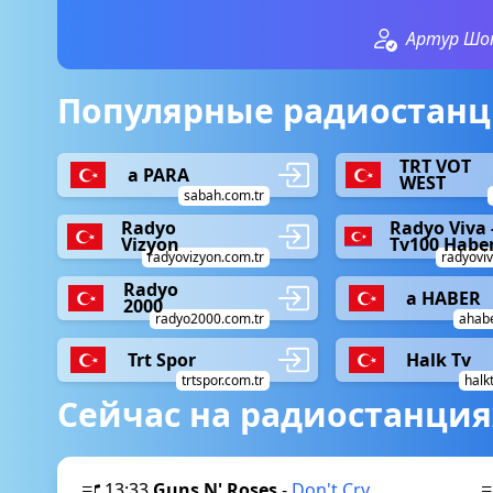
Артур Шо
Популярные радиостанци
TRT VOT
a PARA
WEST
sabah.com.tr
Radyo
Radyo Viva 
Vizyon
Tv100 Habe
radyovizyon.com.tr
radyoviv
Radyo
a HABER
2000
radyo2000.com.tr
ahabe
Trt Spor
Halk Tv
trtspor.com.tr
halk
Сейчас на радиостанция
13:33
Guns N' Roses
-
Don't Cry