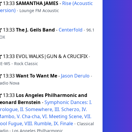
13:33
SAMANTHA JAMES
-
Rise (Acoustic
ersion)
- Lounge FM Acoustic
13:33
The J. Geils Band
-
Centerfold
- 96.1
OX
13:33
EVOL WALKS|GUN & A CRUCIFIX
-
E-WS - Rock Classic
13:33
Want To Want Me
-
Jason Derulo
-
adio Nova
13:33
Los Angeles Philharmonic and
eonard Bernstein
-
Symphonic Dances: I.
rologue, II. Somewhere, III. Scherzo, IV.
ambo, V. Cha-cha, VI. Meeting Scene, VII.
ool Fugue, VIII. Rumble, IX. Finale
- Classical
adio - Los Angeles Philharmonic