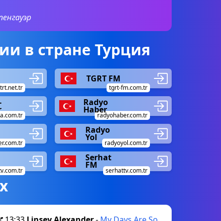
пенгауэр
и в стране Турция
TGRT FM
trt.net.tr
tgrt-fm.com.tr
-
Radyo
r
Haber
a.com.tr
radyohaber.com.tr
Radyo
Yol
r.com.tr
radyoyol.com.tr
Serhat
FM
tv.com.tr
serhattv.com.tr
х
13:33
Linsey Alexander
-
My Days Are So