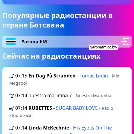
Популярные радиостанции в
стране Ботсвана
Yarona FM
yaronafm.co.bw
Сейчас на радиостанциях
07:15
En Dag På Stranden
-
Tomas Ledin
- Mix
Megapol
07:14
nuestra marimba 7
- Nuestra Marimba
07:14
RUBETTES
-
SUGAR BABY LOVE
- Radio
Studio Sicar
07:14
Linda McKechnie
-
His Eye Is On The