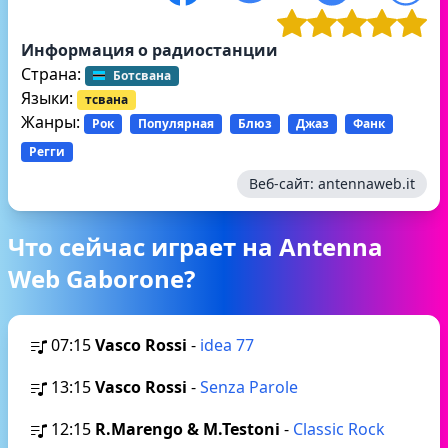
Информация о радиостанции
Страна:
Ботсвана
Языки:
тсвана
Жанры:
Рок
Популярная
Блюз
Джаз
Фанк
Регги
Веб-сайт:
antennaweb.it
Что сейчас играет на Antenna
Web Gaborone?
07:15
Vasco Rossi
-
idea 77
13:15
Vasco Rossi
-
Senza Parole
12:15
R.Marengo & M.Testoni
-
Classic Rock