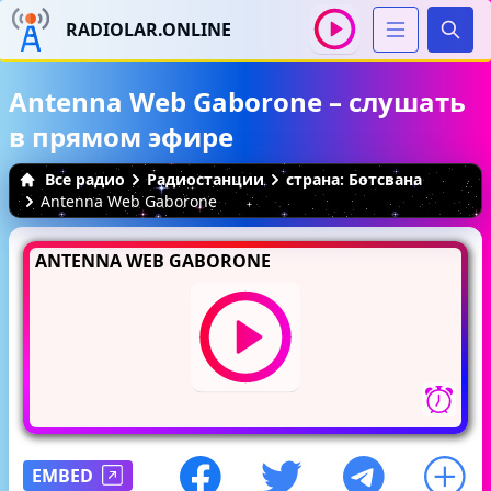
RADIOLAR.ONLINE
Иска
Antenna Web Gaborone – слушать
в прямом эфире
Все радио
Радиостанции
страна: Ботсвана
Antenna Web Gaborone
ANTENNA WEB GABORONE
EMBED