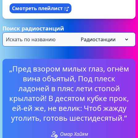
Смотреть плейлист
Поиск радиостанций
„Пред взором милых глаз, огнём
вина объятый, Под плеск
ладоней в пляс лети стопой
крылатой! В десятом кубке прок,
ей-ей же, не велик: Чтоб жажду
утолить, готовь шестидесятый.“
Омар Хайям