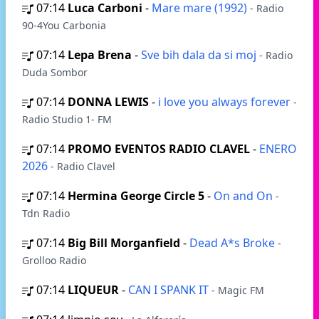
07:14
Luca Carboni
-
Mare mare (1992)
- Radio
90-4You Carbonia
07:14
Lepa Brena
-
Sve bih dala da si moj
- Radio
Duda Sombor
07:14
DONNA LEWIS
-
i love you always forever
-
Radio Studio 1- FM
07:14
PROMO EVENTOS RADIO CLAVEL
-
ENERO
2026
- Radio Clavel
07:14
Hermina George Circle 5
-
On and On
-
Tdn Radio
07:14
Big Bill Morganfield
-
Dead A*s Broke
-
Grolloo Radio
07:14
LIQUEUR
-
CAN I SPANK IT
- Magic FM