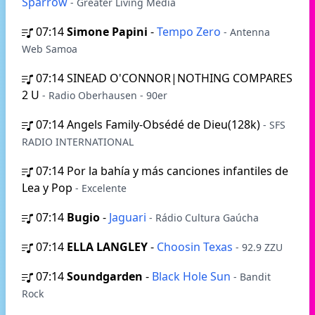
Sparrow
- Greater Living Media
07:14
Simone Papini
-
Tempo Zero
- Antenna
Web Samoa
07:14
SINEAD O'CONNOR|NOTHING COMPARES
2 U
- Radio Oberhausen - 90er
07:14
Angels Family-Obsédé de Dieu(128k)
- SFS
RADIO INTERNATIONAL
07:14
Por la bahía y más canciones infantiles de
Lea y Pop
- Excelente
07:14
Bugio
-
Jaguari
- Rádio Cultura Gaúcha
07:14
ELLA LANGLEY
-
Choosin Texas
- 92.9 ZZU
07:14
Soundgarden
-
Black Hole Sun
- Bandit
Rock