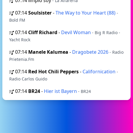
07:14
limpio soy
- La Alfarería
07:14
Soulsister
-
The Way to Your Heart (88)
-
Bold FM
07:14
Cliff Richard
-
Devil Woman
- Big R Radio -
Yacht Rock
07:14
Manele Kalumea
-
Dragobete 2026
- Radio
Prietenia.Fm
07:14
Red Hot Chili Peppers
-
Californication
-
Radio Carlos Guido
07:14
BR24
-
Hier ist Bayern
- BR24