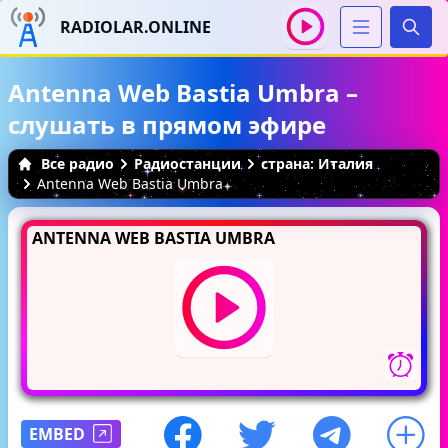
RADIOLAR.ONLINE
Иска
Antenna Web Bastia Umbra –
слушать в прямом эфире
Все радио
Радиостанции
страна: Италия
Antenna Web Bastia Umbra
ANTENNA WEB BASTIA UMBRA
EMBED