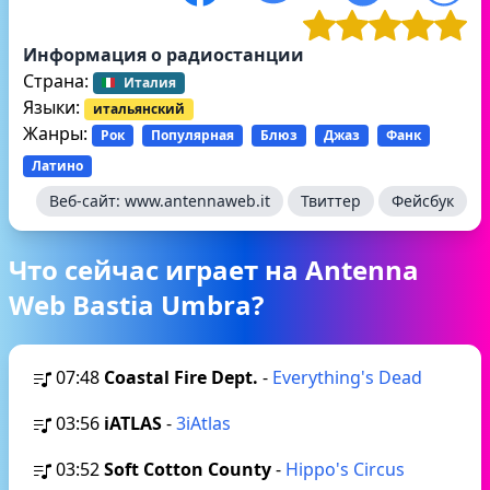
Информация о радиостанции
Страна:
Италия
Языки:
итальянский
Жанры:
Рок
Популярная
Блюз
Джаз
Фанк
Латино
Веб-сайт:
www.antennaweb.it
Твиттер
Фейсбук
Что сейчас играет на Antenna
Web Bastia Umbra?
07:48
Coastal Fire Dept.
-
Everything's Dead
03:56
iATLAS
-
3iAtlas
03:52
Soft Cotton County
-
Hippo's Circus