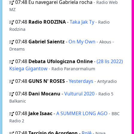
07:48
Eu navegarei Gabriela rocha
- Radio Web
MZ
07:48
Radio RODZINA
-
Taka Jak Ty
- Radio
Rodzina
07:48
Gabriel Saientz
-
On My Own
- Akous -
Dreams
07:48
Debata Ufologiczna Online
-
(28 lis 2022)
Ksiega Gigantow
- Radio Paranormalium
07:48
GUNS N' ROSES
-
Yesterdays
- Antyradio
07:48
Dani Mocanu
-
Vulturul 2020
- Radio 5
Balkanic
07:48
Jake Isaac
-
A SUMMER LONG AGO
- BBC
Radio 2
07:48
Tarcísio do Acordeon
-
Rolê
- Nova