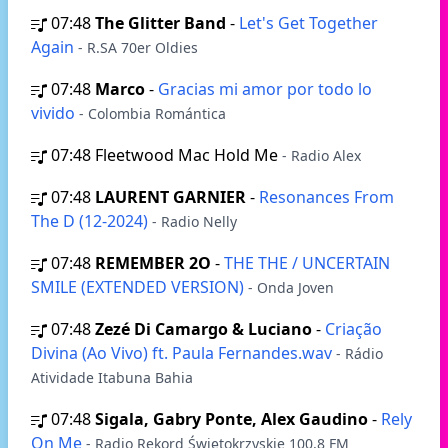
07:48
The Glitter Band
-
Let's Get Together
Again
- R.SA 70er Oldies
07:48
Marco
-
Gracias mi amor por todo lo
vivido
- Colombia Romántica
07:48
Fleetwood Mac Hold Me
- Radio Alex
07:48
LAURENT GARNIER
-
Resonances From
The D (12-2024)
- Radio Nelly
07:48
REMEMBER 2O
-
THE THE / UNCERTAIN
SMILE (EXTENDED VERSION)
- Onda Joven
07:48
Zezé Di Camargo & Luciano
-
Criação
Divina (Ao Vivo) ft. Paula Fernandes.wav
- Rádio
Atividade Itabuna Bahia
07:48
Sigala, Gabry Ponte, Alex Gaudino
-
Rely
On Me
- Radio Rekord Świętokrzyskie 100,8 FM