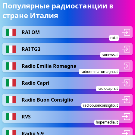
Популярные радиостанции в
стране Италия
RAI OM
rai.it
RAI TG3
rainews.it
Radio Emilia Romagna
radioemiliaromagna.it
Radio Capri
radiocapri.it
Radio Buon Consiglio
radiobuonconsiglio.it
RVS
hopemedia.it
Radio 5.9