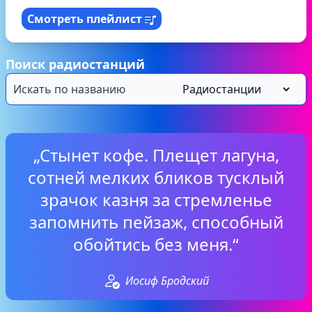
Смотреть плейлист
Поиск радиостанций
„Стынет кофе. Плещет лагуна,
сотней мелких бликов тусклый
зрачок казня за стремленье
запомнить пейзаж, способный
обойтись без меня.“
Иосиф Бродский