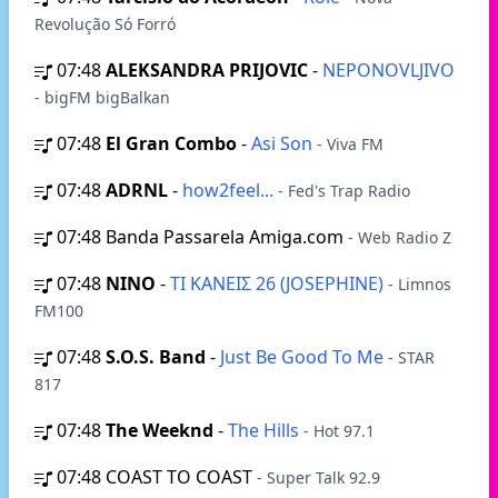
Revolução Só Forró
07:48
ALEKSANDRA PRIJOVIC
-
NEPONOVLJIVO
- bigFM bigBalkan
07:48
El Gran Combo
-
Asi Son
- Viva FM
07:48
ADRNL
-
how2feel...
- Fed's Trap Radio
07:48
Banda Passarela Amiga.com
- Web Radio Z
07:48
ΝΙΝΟ
-
ΤΙ ΚΑΝΕΙΣ 26 (JOSEPHINE)
- Limnos
FM100
07:48
S.O.S. Band
-
Just Be Good To Me
- STAR
817
07:48
The Weeknd
-
The Hills
- Hot 97.1
07:48
COAST TO COAST
- Super Talk 92.9