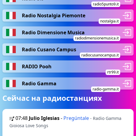
radio5punto9.it
Radio Nostalgia Piemonte
nostalgia.it
Radio Dimensione Musica
radiodimensionemusica.it
Radio Cusano Campus
radiocusanocampus.it
RADIO Pooh
rtr99.it
Radio Gamma
radio-gamma.it
Сейчас на радиостанциях
07:48
Julio Iglesias
-
Pregúntale
- Radio Gamma
Gioiosa Love Songs