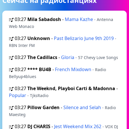
Сейчас на радиостанциях
03:27
Mila Sabadosh
-
Mama Kazhe
- Antenna
Web Monaco
03:27
Unknown
-
Past Belizario June 9th 2019
-
RBN Inter FM
03:27
The Cadillacs
-
Gloria
- 57 Chevy Love Songs
03:27
**** BU4B
-
French Mixdown
- Radio
Bellyup4blues
03:27
The Weeknd, Playboi Carti & Madonna
-
Popular
- TjksRadio
03:27
Pillow Garden
-
Silence and Selah
- Radio
Maesteg
03:27
DJ CHARIS
-
Jest Weekend Mix 262
- VOX DJ