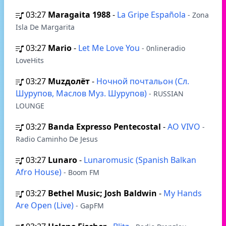
03:27
Maragaita 1988
-
La Gripe Española
- Zona
Isla De Margarita
03:27
Mario
-
Let Me Love You
- 0nlineradio
LoveHits
03:27
Muzдолёт
-
Ночной почтальон (Сл.
Шурупов, Маслов Муз. Шурупов)
- RUSSIAN
LOUNGE
03:27
Banda Expresso Pentecostal
-
AO VIVO
-
Radio Caminho De Jesus
03:27
Lunaro
-
Lunaromusic (Spanish Balkan
Afro House)
- Boom FM
03:27
Bethel Music; Josh Baldwin
-
My Hands
Are Open (Live)
- GapFM