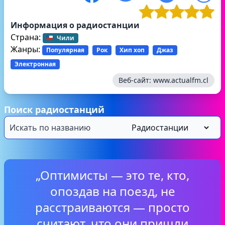
Информация о радиостанции
Страна:
Чили
Жанры:
Популярная
Рок
Хип хоп
Джаз
Электронная
Веб-сайт:
www.actualfm.cl
Поиск радиостанций
„Оптимисты — это те, кто,
опоздав на поезд, не
расстраиваются — просто
считают, что они пришли