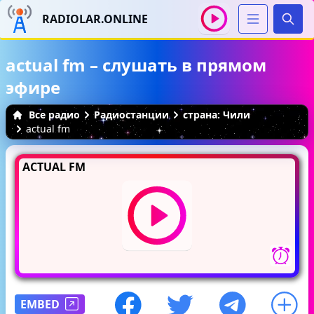
RADIOLAR.ONLINE
Иска
actual fm – слушать в прямом
эфире
Все радио
Радиостанции
страна: Чили
actual fm
ACTUAL FM
EMBED