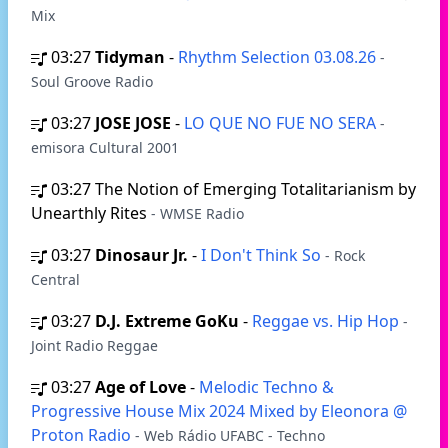
Mix
03:27
Tidyman
-
Rhythm Selection 03.08.26
-
Soul Groove Radio
03:27
JOSE JOSE
-
LO QUE NO FUE NO SERA
-
emisora Cultural 2001
03:27
The Notion of Emerging Totalitarianism by
Unearthly Rites
- WMSE Radio
03:27
Dinosaur Jr.
-
I Don't Think So
- Rock
Central
03:27
D.J. Extreme GoKu
-
Reggae vs. Hip Hop
-
Joint Radio Reggae
03:27
Age of Love
-
Melodic Techno &
Progressive House Mix 2024 Mixed by Eleonora @
Proton Radio
- Web Rádio UFABC - Techno