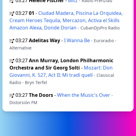
03:27
Helene Fischer
-
Blitz
- Radio Prenzlau
03:27
01
-
Ciudad Madera, Piscina La Orquidea,
Cream Heroes Tequila, Mercazon, Activa el Skills
Amazon Alexa, Donde Dorian
- CubanDjsPro Radio
03:27
Adelitas Way
-
I Wanna Be
- Euroradio -
Alternative
03:27
Ann Murray, London Philharmonic
Orchestra and Sir Georg Solti
-
Mozart: Don
Giovanni, K. 527, Act II: Mi tradì quell
- Classical
Radio - Bryn Terfel
03:27
The Doors
-
When the Music's Over
-
Distorsión FM