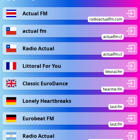
Actual FM
radioactualfm.com
actual fm
actualfm.cl
Radio Actual
actualfm.cl
Littoral For You
littoral.fm
Classic EuroDance
hearme.fm
Lonely Heartbreaks
laut.fm
Eurobeat FM
laut.fm
Radio Actual