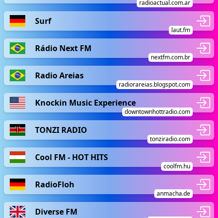
radioactual.com.ar
Surf
laut.fm
Rádio Next FM
nextfm.com.br
Radio Areias
radiorareias.blogspot.com
Knockin Music Experience
downtownhottradio.com
TONZI RADIO
tonziradio.com
Cool FM - HOT HITS
coolfm.hu
RadioFloh
anmacha.de
Diverse FM