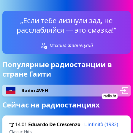
„Если тебе лизнули зад, не
расслабляйся — это смазка!“
Михаил Жванецкий
Популярные радиостанции в
стране Гаити
Radio 4VEH
radio.ht
Сейчас на радиостанциях
14:01
Eduardo De Crescenzo
-
L'infinità (1982)
-
Classic Hits