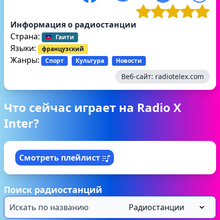
Информация о радиостанции
Страна:
Гаити
Языки:
французский
Жанры:
Спорт
Культура
Новости
Веб-сайт:
radiotelex.com
Что сейчас играет на Radio X
Inter?
Смотреть плейлист
Поиск радиостанций