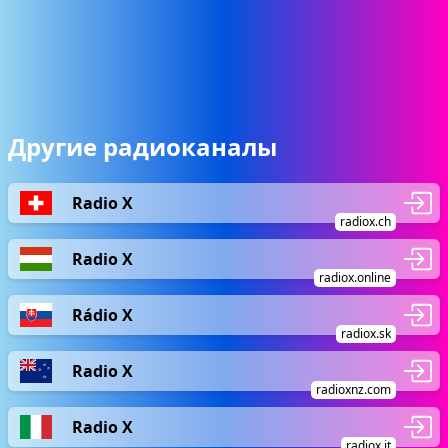
Другие радиоканалы
Radio X
radiox.ch
Radio X
radiox.online
Rádio X
radiox.sk
Radio X
radioxnz.com
Radio X
radiox.it