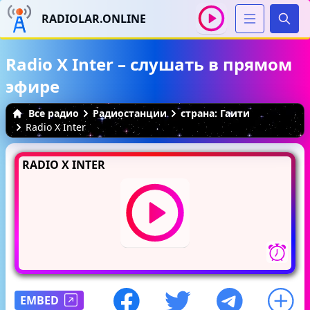
RADIOLAR.ONLINE
Иска
Radio X Inter – слушать в прямом
эфире
Все радио
Радиостанции
страна: Гаити
Radio X Inter
RADIO X INTER
EMBED