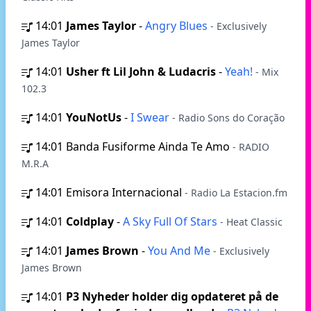
14:01
James Taylor
-
Angry Blues
- Exclusively
James Taylor
14:01
Usher ft Lil John & Ludacris
-
Yeah!
- Mix
102.3
14:01
YouNotUs
-
I Swear
- Radio Sons do Coração
14:01
Banda Fusiforme Ainda Te Amo
- RADIO
M.R.A
14:01
Emisora Internacional
- Radio La Estacion.fm
14:01
Coldplay
-
A Sky Full Of Stars
- Heat Classic
14:01
James Brown
-
You And Me
- Exclusively
James Brown
14:01
P3 Nyheder holder dig opdateret på de