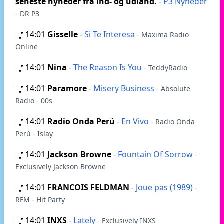
seneste nyheder fra ind- og udland.
-
P3 Nyheder
- DR P3
14:01
Gisselle
-
Si Te Interesa
- Maxima Radio
Online
14:01
Nina
-
The Reason Is You
- TeddyRadio
14:01
Paramore
-
Misery Business
- Absolute
Radio - 00s
14:01
Radio Onda Perú
-
En Vivo
- Radio Onda
Perú - Islay
14:01
Jackson Browne
-
Fountain Of Sorrow
-
Exclusively Jackson Browne
14:01
FRANCOIS FELDMAN
-
Joue pas (1989)
-
RFM - Hit Party
14:01
INXS
-
Lately
- Exclusively INXS