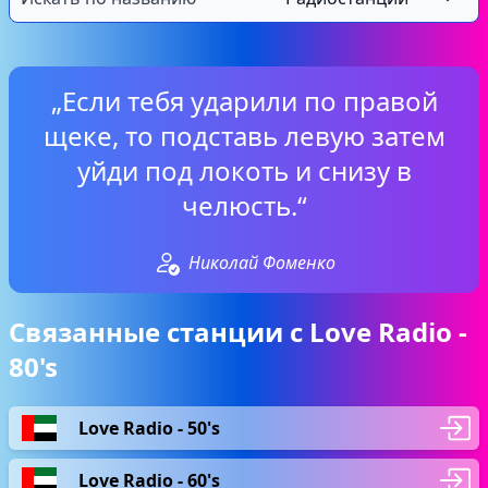
„Если тебя ударили по правой
щеке, то подставь левую затем
уйди под локоть и снизу в
челюсть.“
Николай Фоменко
Связанные станции с Love Radio -
80's
Love Radio - 50's
Love Radio - 60's