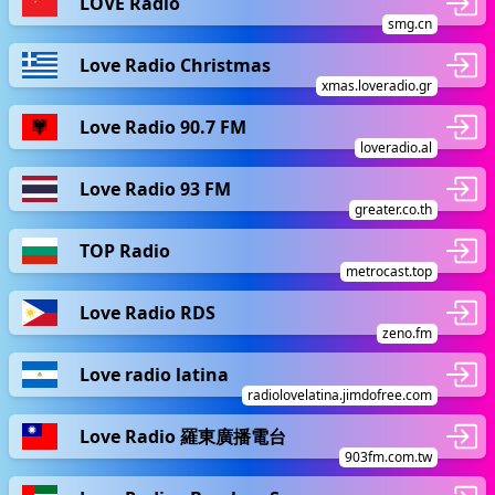
LOVE Radio
smg.cn
Love Radio Christmas
xmas.loveradio.gr
Love Radio 90.7 FM
loveradio.al
Love Radio 93 FM
greater.co.th
TOP Radio
metrocast.top
Love Radio RDS
zeno.fm
Love radio latina
radiolovelatina.jimdofree.com
Love Radio 羅東廣播電台
903fm.com.tw