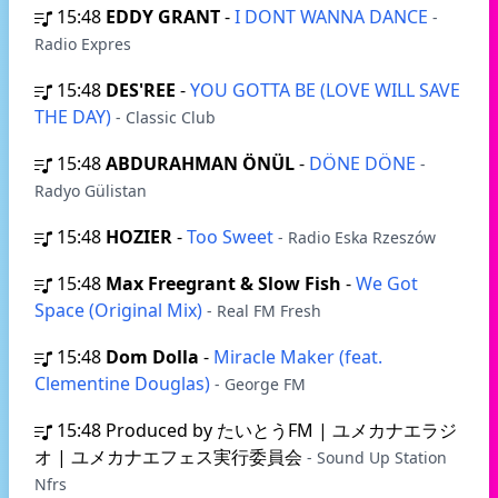
15:48
EDDY GRANT
-
I DONT WANNA DANCE
-
Radio Expres
15:48
DES'REE
-
YOU GOTTA BE (LOVE WILL SAVE
THE DAY)
- Classic Club
15:48
ABDURAHMAN ÖNÜL
-
DÖNE DÖNE
-
Radyo Gülistan
15:48
HOZIER
-
Too Sweet
- Radio Eska Rzeszów
15:48
Max Freegrant & Slow Fish
-
We Got
Space (Original Mix)
- Real FM Fresh
15:48
Dom Dolla
-
Miracle Maker (feat.
Clementine Douglas)
- George FM
15:48
Produced by たいとうFM | ユメカナエラジ
オ | ユメカナエフェス実行委員会
- Sound Up Station
Nfrs