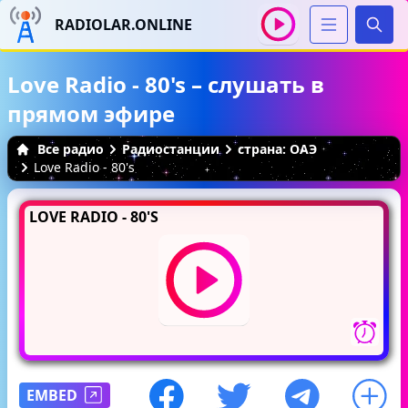
RADIOLAR.ONLINE
Иска
Love Radio - 80's – слушать в
прямом эфире
Все радио
Радиостанции
страна: ОАЭ
Love Radio - 80's
LOVE RADIO - 80'S
EMBED