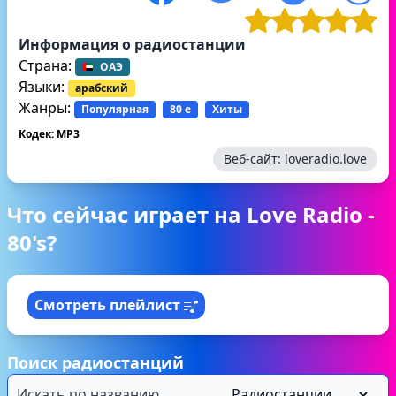
Информация о радиостанции
Страна:
ОАЭ
Языки:
арабский
Жанры:
Популярная
80 е
Хиты
Кодек: MP3
Веб-сайт:
loveradio.love
Что сейчас играет на Love Radio -
80's?
Смотреть плейлист
Поиск радиостанций