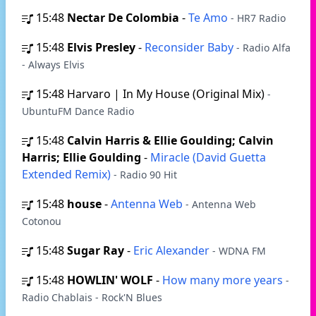
15:48
Nectar De Colombia
-
Te Amo
- HR7 Radio
15:48
Elvis Presley
-
Reconsider Baby
- Radio Alfa
- Always Elvis
15:48
Harvaro | In My House (Original Mix)
-
UbuntuFM Dance Radio
15:48
Calvin Harris & Ellie Goulding; Calvin
Harris; Ellie Goulding
-
Miracle (David Guetta
Extended Remix)
- Radio 90 Hit
15:48
house
-
Antenna Web
- Antenna Web
Cotonou
15:48
Sugar Ray
-
Eric Alexander
- WDNA FM
15:48
HOWLIN' WOLF
-
How many more years
-
Radio Chablais - Rock'N Blues