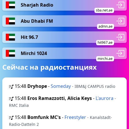
Sharjah Radio
sba.net.ae
Abu Dhabi FM
admn.ae
Hit 96.7
hit967.ae
Mirchi 1024
mirchi.ae
Сейчас на радиостанциях
15:48
Dryhope
-
Someday
- IBM&J CAMPUS radio
15:48
Eros Ramazzotti, Alicia Keys
-
L'aurora
-
RMC Italia
15:48
Bomfunk MC's
-
Freestyler
- Kanalstadt-
Radio-Datteln 2