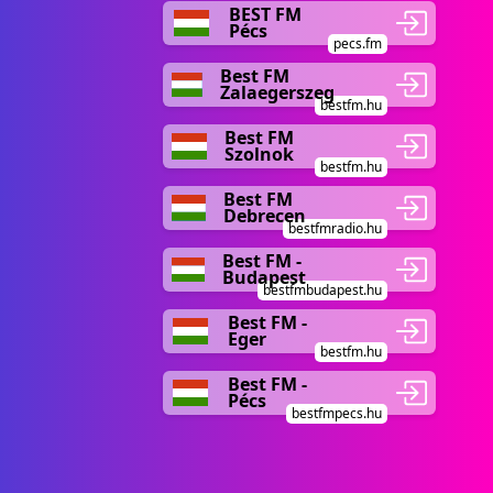
BEST FM
Pécs
pecs.fm
Best FM
Zalaegerszeg
bestfm.hu
Best FM
Szolnok
bestfm.hu
Best FM
Debrecen
bestfmradio.hu
Best FM -
Budapest
bestfmbudapest.hu
Best FM -
Eger
bestfm.hu
Best FM -
Pécs
bestfmpecs.hu