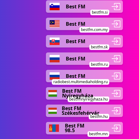
Best FM
bestfm.si
Best FM
bestfm.com.my
Best FM
bestfm.sk
Best FM
bestfm.ru
Best FM
radiobest.multimediaholding.ru
Best FM
Nyíregyháza
bestfmnyiregyhaza.hu
Best FM
Székesfehérvár
bestfm.hu
Best FM
98.5
bestfm.mn