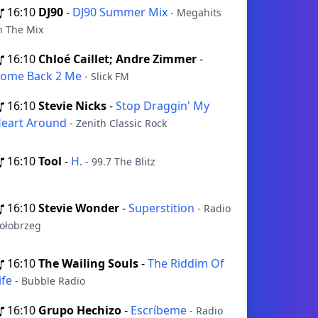
16:10
DJ90
-
DJ90 Summer Mix
- Megahits
n The Mix
16:10
Chloé Caillet; Andre Zimmer
-
ome Back 2 Me
- Slick FM
16:10
Stevie Nicks
-
Stop Draggin' My
eart Around
- Zenith Classic Rock
16:10
Tool
-
H.
- 99.7 The Blitz
16:10
Stevie Wonder
-
Superstition
- Radio
ołobrzeg
16:10
The Wailing Souls
-
The Riddim Of
ife
- Bubble Radio
16:10
Grupo Hechizo
-
Escríbeme
- Radio