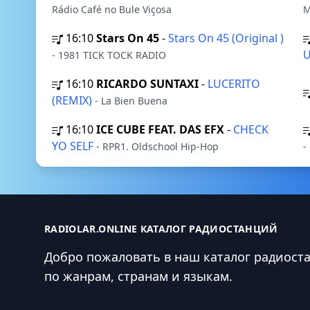
Rádio Café no Bule Viçosa
M
16:10
Stars On 45
-
Stars On 45 (Original )
U
- 1981 TICK TOCK RADIO
16:10
RICARDO SUNTAXI
-
LUCERITO
(REMIX)
- La Bien Buena
16:10
ICE CUBE FEAT. DAS EFX
-
CHECK
YO SELF
- RPR1. Oldschool Hip-Hop
-
RADIOLAR.ONLINE КАТАЛОГ РАДИОСТАНЦИЙ
Добро пожаловать в наш каталог радиост
по жанрам, странам и языкам.