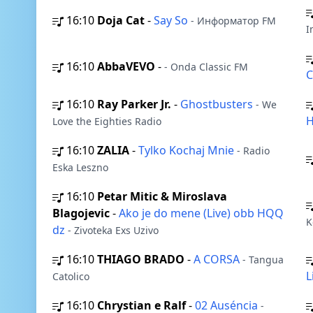
16:10
Doja Cat
-
Say So
- Информатор FM
I
16:10
AbbaVEVO
-
- Onda Classic FM
C
16:10
Ray Parker Jr.
-
Ghostbusters
- We
H
Love the Eighties Radio
16:10
ZALIA
-
Tylko Kochaj Mnie
- Radio
Eska Leszno
16:10
Petar Mitic & Miroslava
Blagojevic
-
Ako je do mene (Live) obb HQQ
K
dz
- Zivoteka Exs Uzivo
16:10
THIAGO BRADO
-
A CORSA
- Tangua
L
Catolico
16:10
Chrystian e Ralf
-
02 Auséncia
-