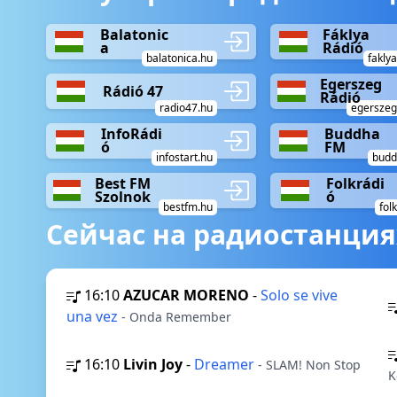
Balatonic
Fáklya
a
Rádió
balatonica.hu
fakly
Egerszeg
Rádió 47
Rádió
radio47.hu
egerszeg
InfoRádi
Buddha
ó
FM
infostart.hu
budd
Best FM
Folkrádi
Szolnok
ó
bestfm.hu
fol
Сейчас на радиостанция
16:10
AZUCAR MORENO
-
Solo se vive
una vez
- Onda Remember
16:10
Livin Joy
-
Dreamer
- SLAM! Non Stop
K