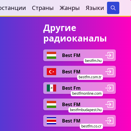
останции
Страны
Жанры
Языки
Search
Другие
радиоканалы
Best FM
bestfm.hu
Best FM
bestfm.com.tr
Best Fm
bestfmonline.com
Best FM
bestfmbudapest.hu
Best FM
bestfm.co.cr