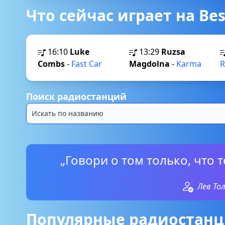
Что сейчас играет на Bes
16:10
Luke
13:29
Ruzsa
Combs
-
Fast Car
Magdolna
-
Karma
R
Поиск радиостанций
„Говори о том только, что 
Лев То
Популярные радиостанци