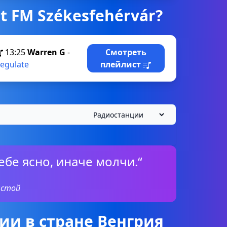
t FM Székesfehérvár?
13:25
Warren G
-
Смотреть
egulate
плейлист
тебе ясно, иначе молчи.“
лстой
и в стране Венгрия