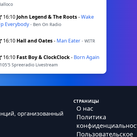
alloco
16:10
John Legend & The Roots
-
Wake
p Everybody
- Ben On Radio
16:10
Hall and Oates
-
Man Eater
- WITR
16:10
Fast Boy & ClockClock
-
Born Again
 105'5 Spreeradio Livestream
СТРАНИЦЫ
О нас
анций, организованный
Политика
конфиденциальнос
Пользовательское