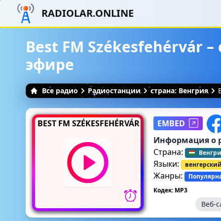
RADIOLAR.ONLINE
Best FM Székesfehérvár 
эфире
Все радио
Радиостанции
страна: Венгрия
BEST FM SZÉKESFEHÉRVÁR
EMBED
Информация о 
Страна:
Венгр
Языки:
венгерски
Жанры:
Популярн
Кодек: MP3
Веб-с