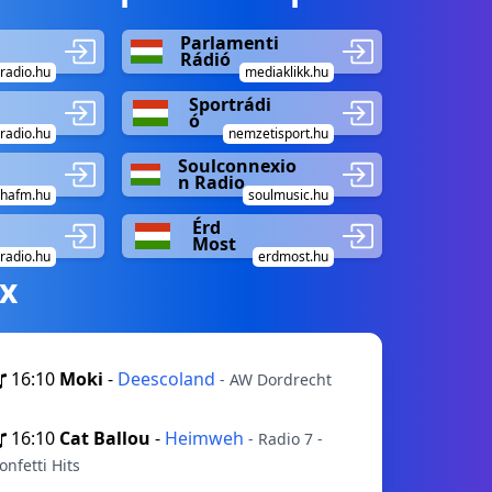
Parlamenti
Rádió
aradio.hu
mediaklikk.hu
Sportrádi
ó
radio.hu
nemzetisport.hu
Soulconnexio
n Radio
hafm.hu
soulmusic.hu
Érd
Most
kradio.hu
erdmost.hu
х
16:10
Moki
-
Deescoland
- AW Dordrecht
16:10
Cat Ballou
-
Heimweh
- Radio 7 -
onfetti Hits