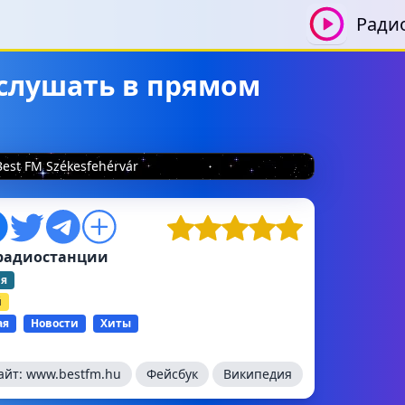
Ради
– слушать в прямом
Best FM Székesfehérvár
радиостанции
ия
й
ая
Новости
Хиты
айт:
www.bestfm.hu
Фейсбук
Википедия